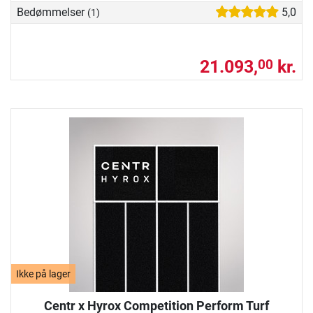
Bedømmelser
5,0
(1)
21.093,
kr.
00
Ikke på lager
Centr x Hyrox Competition Perform Turf