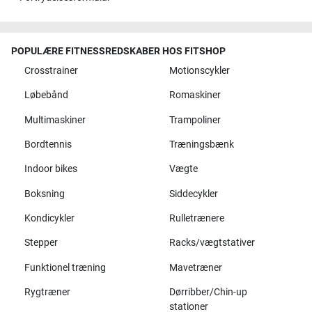
POPULÆRE FITNESSREDSKABER HOS FITSHOP
Crosstrainer
Motionscykler
Løbebånd
Romaskiner
Multimaskiner
Trampoliner
Bordtennis
Træningsbænk
Indoor bikes
Vægte
Boksning
Siddecykler
Kondicykler
Rulletrænere
Stepper
Racks/vægtstativer
Funktionel træning
Mavetræner
Rygtræner
Dørribber/Chin-up
stationer