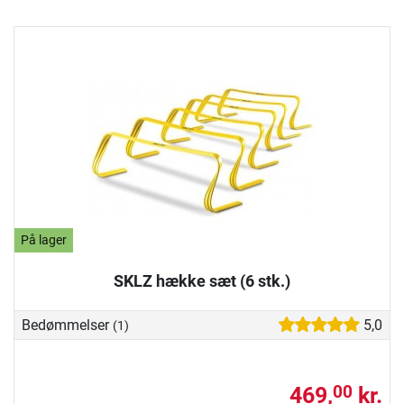
På lager
SKLZ hække sæt (6 stk.)
Bedømmelser
5,0
(1)
469,
kr.
00