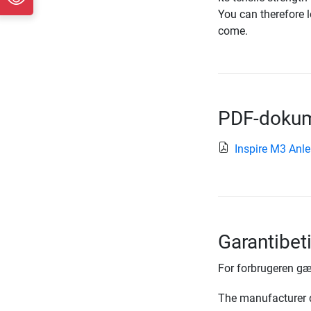
You can therefore l
come.
PDF-dokum
Inspire M3 Anl
Garantibet
For forbrugeren gæ
The manufacturer d