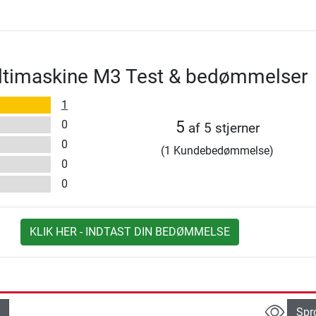
ultimaskine M3 Test & bedømmelser
1
0
5
af 5 stjerner
0
(1 Kundebedømmelse)
0
0
KLIK HER - INDTAST DIN BEDØMMELSE
Spr