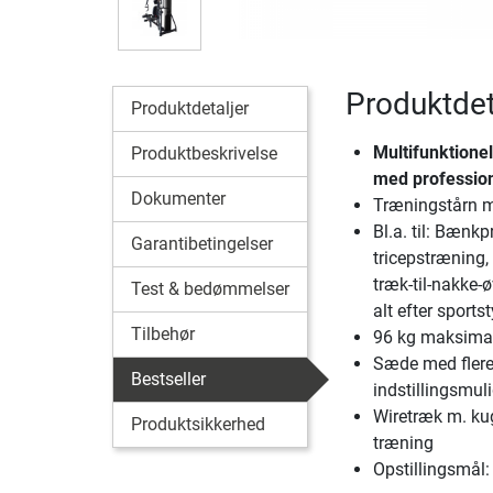
Produktdet
Produktdetaljer
Multifunktione
Produktbeskrivelse
med profession
Dokumenter
Træningstårn m
Bl.a. til: Bænkp
Garantibetingelser
tricepstræning,
træk-til-nakke-ø
Test & bedømmelser
alt efter sports
Tilbehør
96 kg maksima
Sæde med fler
Bestseller
indstillingsmul
Wiretræk m. kugl
Produktsikkerhed
træning
Opstillingsmål: