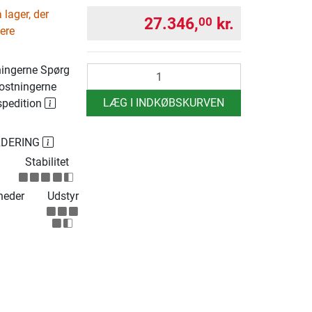
lager, der
27.346,
kr.
00
ere
ingerne Spørg
antal
ostningerne
LÆG I INDKØBSKURVEN
spedition
RDERING
Stabilitet
heder
Udstyr