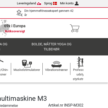
Leveringsland
Sprog
Min konto
Din hjemmefitnessekspert gennem 42
år
69x i Europa
Butiksoversigt
A OG
BOLDE, MÅTTER YOGA OG
S
TILBEHØR
r/Chin-
Muskelstimulatorer
Vibrationstræner
Professionelt
ioner
udstyr til
styrketræning
multimaskine M3
Artikel.nr
INSP-M302
Bedømmelse