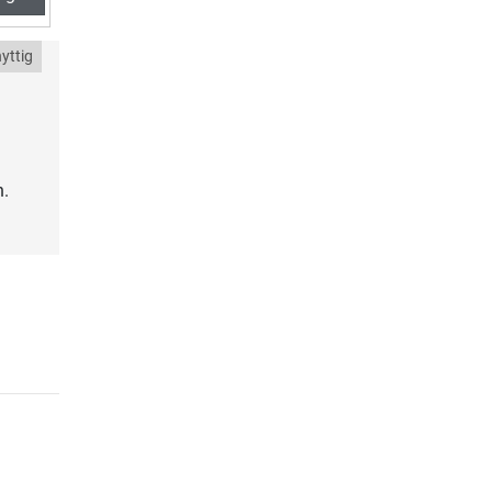
yttig
n.