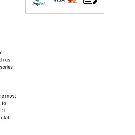
s.
ch as
sories
the most
 to
1:1
total