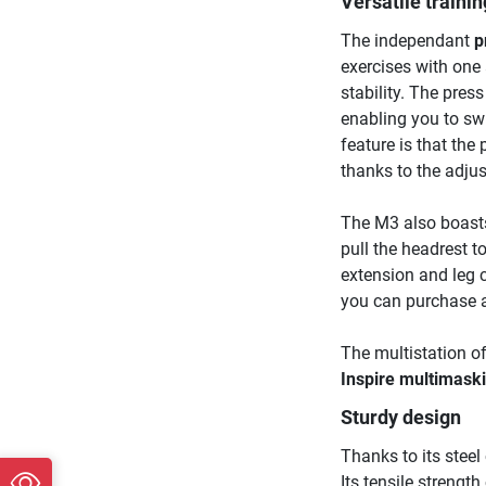
Versatile trainin
The independant
p
exercises with one
stability. The pres
enabling you to swi
feature is that the
thanks to the adjus
The M3 also boasts
pull the headrest 
extension and leg c
you can purchase 
The multistation of
Inspire multimask
Sturdy design
Thanks to its steel
Its tensile strength