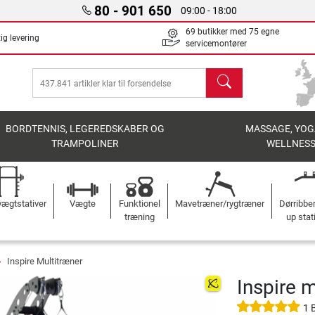
80 - 901 650
09:00 - 18:00
69 butikker med 75 egne
ig levering
servicemontører
søg
BORDTENNIS, LEGEREDSKABER OG
MASSAGE, YOG
TRAMPOLINER
WELLNES
ægtstativer
Vægte
Funktionel
Mavetræner/rygtræner
Dørribbe
træning
up stat
Inspire Multitræner
Inspire 
1 