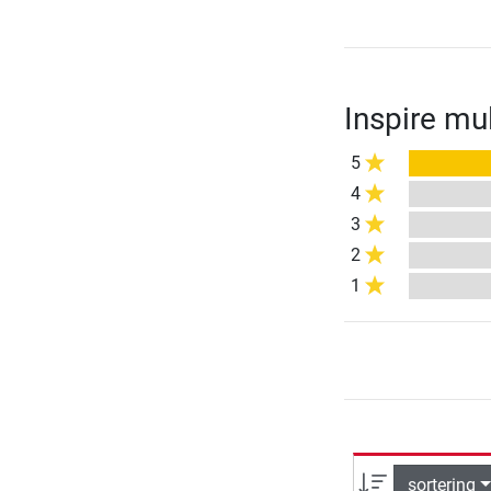
Inspire m
5
4
3
2
1
sortering