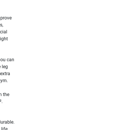
mprove
s,
cial
ight
you can
 leg
 extra
gym.
h the
².
durable.
life.