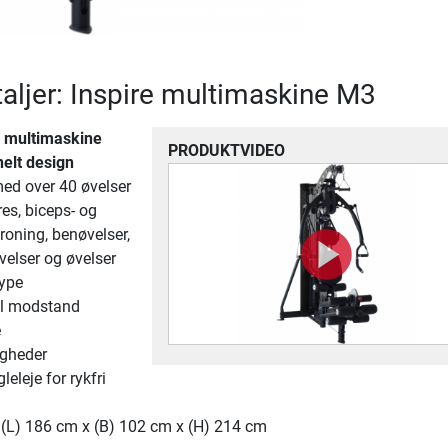
aljer: Inspire multimaskine M3
l multimaskine
PRODUKTVIDEO
elt design
ed over 40 øvelser
res, biceps- og
 roning, benøvelser,
velser og øvelser
type
l modstand
e
igheder
eleje for rykfri
 (L) 186 cm x (B) 102 cm x (H) 214 cm