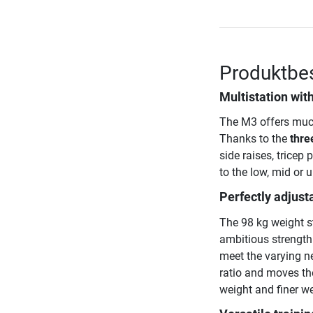
Produktbes
Multistation with
The M3 offers much
Thanks to the
thre
side raises, tricep
to the low, mid or 
Perfectly adjust
The 98 kg weight 
ambitious strength 
meet the varying ne
ratio and moves the 
weight and finer we