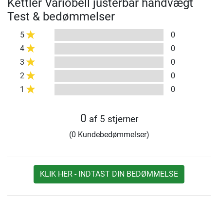
Kettler Variobell justerbar håndvægt
Test & bedømmelser
5
0
4
0
3
0
2
0
1
0
0
af 5 stjerner
(0 Kundebedømmelser)
KLIK HER - INDTAST DIN BEDØMMELSE