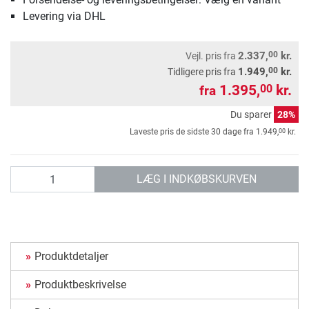
Levering via DHL
00
2.337,
kr.
Vejl. pris
fra
00
1.949,
kr.
Tidligere pris fra
1.395,
kr.
00
fra
Du sparer
28%
00
Laveste pris de sidste 30 dage fra
1.949,
kr.
antal
LÆG I INDKØBSKURVEN
Produktdetaljer
Produktbeskrivelse