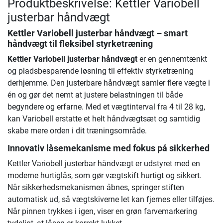
Produktbeskrivelse: Kettler Variobell
justerbar håndvægt
Kettler Variobell justerbar håndvægt
– smart
håndvægt til fleksibel styrketræning
Kettler Variobell justerbar håndvægt
er en gennemtænkt
og pladsbesparende løsning til effektiv styrketræning
derhjemme. Den justerbare håndvægt samler flere vægte i
én og gør det nemt at justere belastningen til både
begyndere og erfarne. Med et vægtinterval fra 4 til 28 kg,
kan Variobell erstatte et helt håndvægtsæt og samtidig
skabe mere orden i dit træningsområde.
Innovativ låsemekanisme med fokus på sikkerhed
Kettler Variobell justerbar håndvægt er udstyret med en
moderne hurtiglås, som gør vægtskift hurtigt og sikkert.
Når sikkerhedsmekanismen åbnes, springer stiften
automatisk ud, så vægtskiverne let kan fjernes eller tilføjes.
Når pinnen trykkes i igen, viser en grøn farvemarkering