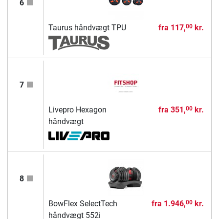
6
Taurus håndvægt TPU
fra
117,
kr.
00
7
Livepro Hexagon
fra
351,
kr.
00
håndvægt
8
BowFlex SelectTech
fra
1.946,
kr.
00
håndvægt 552i