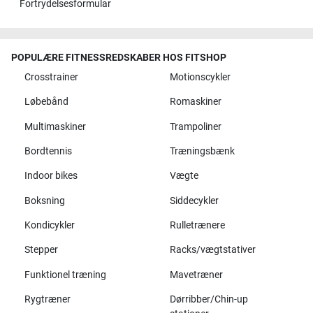
Fortrydelsesformular
POPULÆRE FITNESSREDSKABER HOS FITSHOP
Crosstrainer
Motionscykler
Løbebånd
Romaskiner
Multimaskiner
Trampoliner
Bordtennis
Træningsbænk
Indoor bikes
Vægte
Boksning
Siddecykler
Kondicykler
Rulletrænere
Stepper
Racks/vægtstativer
Funktionel træning
Mavetræner
Rygtræner
Dørribber/Chin-up