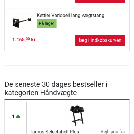
Kettler Variobell lang vægtstang
På lager
1.165,
kr.
00
læg i indkøbskurven
De seneste 30 dages bestseller i
kategorien Håndvægte
1
Taurus Selectabell Plus
Vejl. pris
fra