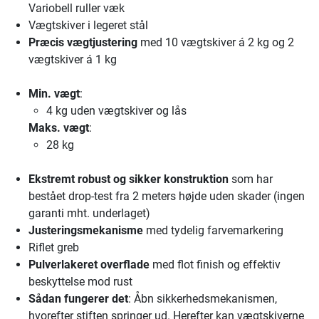
Variobell ruller væk
Vægtskiver i legeret stål
Præcis vægtjustering
med 10 vægtskiver á 2 kg og 2
vægtskiver á 1 kg
Min. vægt
:
4 kg uden vægtskiver og lås
Maks. vægt
:
28 kg
Ekstremt robust og sikker konstruktion
som har
bestået drop-test fra 2 meters højde uden skader (ingen
garanti mht. underlaget)
Justeringsmekanisme
med tydelig farvemarkering
Riflet greb
Pulverlakeret overflade
med flot finish og effektiv
beskyttelse mod rust
Sådan fungerer det
: Åbn sikkerhedsmekanismen,
hvorefter stiften springer ud. Herefter kan vægtskiverne