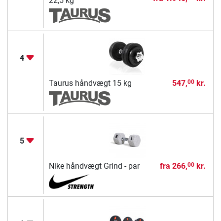
22,5 kg
4
Taurus håndvægt 15 kg
547,
kr.
00
5
Nike håndvægt Grind - par
fra
266,
kr.
00