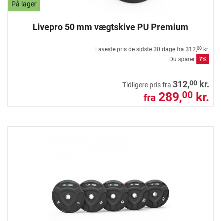
På lager
Livepro 50 mm vægtskive PU Premium
Laveste pris de sidste 30 dage fra
312,
kr.
00
Du sparer
7%
00
312,
kr.
Tidligere pris fra
289,
kr.
00
fra