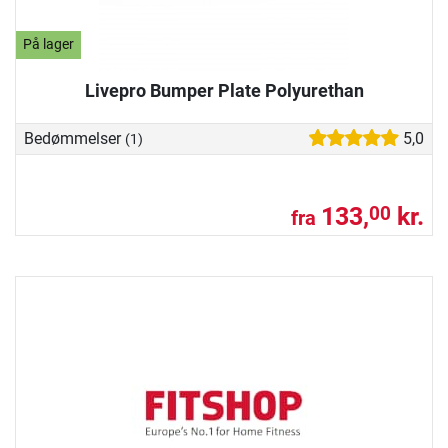
På lager
Livepro Bumper Plate Polyurethan
Bedømmelser
5,0
(1)
133,
kr.
00
fra