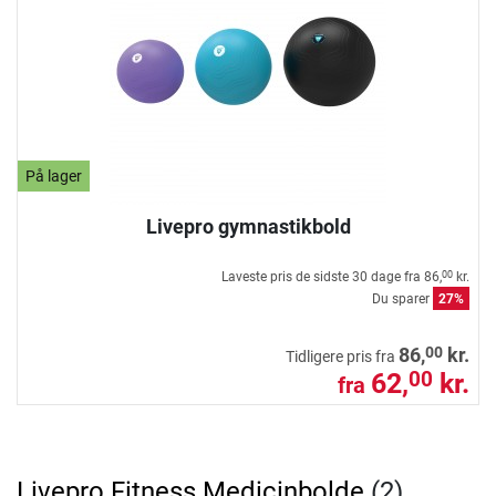
På lager
Livepro gymnastikbold
Laveste pris de sidste 30 dage fra
86,
kr.
00
Du sparer
27%
00
86,
kr.
Tidligere pris fra
62,
kr.
00
fra
Livepro Fitness Medicinbolde
(2)