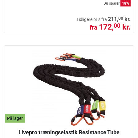
Du sparer
18%
00
211,
kr.
Tidligere pris fra
172,
kr.
00
fra
På lager
Livepro træningselastik Resistance Tube