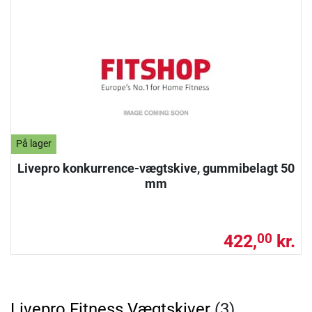
På lager
Livepro konkurrence-vægtskive, gummibelagt 50
mm
422,
kr.
00
Livepro Fitness Vægtskiver
(3)