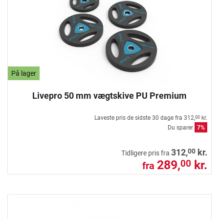
På lager
Livepro 50 mm vægtskive PU Premium
Laveste pris de sidste 30 dage fra
312,
kr.
00
Du sparer
7%
00
312,
kr.
Tidligere pris fra
289,
kr.
00
fra