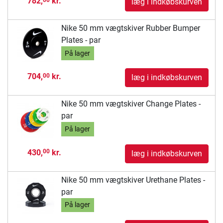
782,
kr.
læg i indkøbskurven
Nike 50 mm vægtskiver Rubber Bumper
Plates - par
På lager
704,
kr.
00
læg i indkøbskurven
Nike 50 mm vægtskiver Change Plates -
par
På lager
430,
kr.
00
læg i indkøbskurven
Nike 50 mm vægtskiver Urethane Plates -
par
På lager