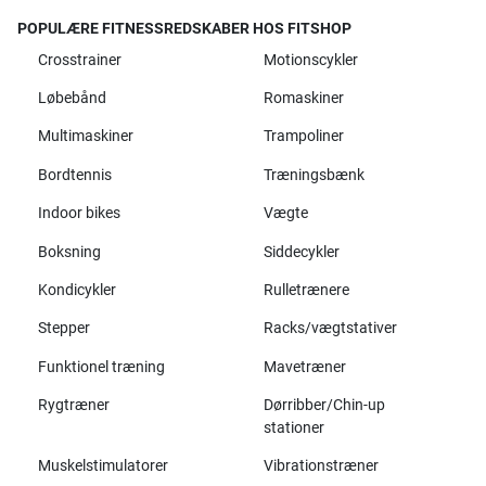
POPULÆRE FITNESSREDSKABER HOS FITSHOP
Crosstrainer
Motionscykler
Løbebånd
Romaskiner
Multimaskiner
Trampoliner
Bordtennis
Træningsbænk
Indoor bikes
Vægte
Boksning
Siddecykler
Kondicykler
Rulletrænere
Stepper
Racks/vægtstativer
Funktionel træning
Mavetræner
Rygtræner
Dørribber/Chin-up
stationer
Muskelstimulatorer
Vibrationstræner