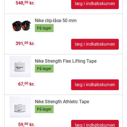
548,
kr.
00
læg i indkøbskurven
Nike clip-låse 50 mm
På lager
391,
kr.
00
læg i indkøbskurven
Nike Strength Flex Lifting Tape
På lager
67,
kr.
00
læg i indkøbskurven
Nike Strength Athletic Tape
På lager
59,
kr.
00
læg i indkøbskurven