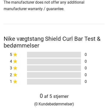
The manufacturer does not offer any additional
manufacturer warranty / guarantee.
Nike vægtstang Shield Curl Bar Test &
bedømmelser
5
0
4
0
3
0
2
0
1
0
0
af 5 stjerner
(0 Kundebedømmelser)