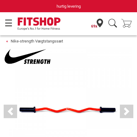
hurtig levering
69x
Nike-strength Vægtstangssæt
Previous
Next