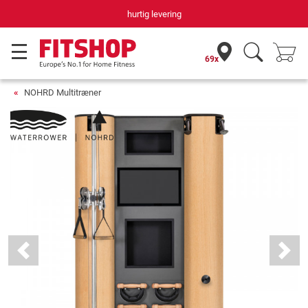
hurtig levering
69x
NOHRD Multitræner
Previous
Next