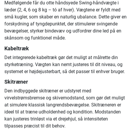
Medfølgende får du otte håndsyede Swing-håndvægte i
læder (2, 4, 6 og 8 kg – tó af hver). Vægtene er fyldt med
små kugler, som skaber en naturlig ubalance. Dette giver en
forskydning af tyngdepunktet, der stimulerer svingende
bevægelser, styrker bindevæv og udfordrer dine led på en
skånsom og funktionel måde.
Kabeltræk
Det integrerede kabeltræk gør det muligt at målrette din
styrketræning. Vægten kan nemt justeres til dit niveau, og
systemet er højdejusterbart, så det passer til enhver bruger.
Skitræner
Den indbyggede skitræner er udstyret med
virvelstrømsbremse og skive­modstand, som gør det muligt
at simulere klassisk langrendsbevægelse. Skitræneren er
ideel til at træne udholdenhed og kondition. Modstanden
kan justeres trinløst via et drejehjul, så intensiteten
tilpasses præcist til dit behov.