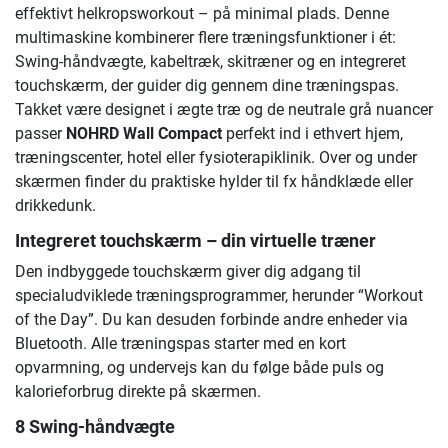
effektivt helkrops­workout – på minimal plads. Denne
multimaskine kombinerer flere træningsfunktioner i ét:
Swing-håndvægte, kabeltræk, skitræner og en integreret
touchskærm, der guider dig gennem dine træningspas.
Takket være designet i ægte træ og de neutrale grå nuancer
passer
NOHRD Wall Compact
perfekt ind i ethvert hjem,
træningscenter, hotel eller fysioterapiklinik. Over og under
skærmen finder du praktiske hylder til fx håndklæde eller
drikkedunk.
Integreret touchskærm – din virtuelle træner
Den indbyggede touchskærm giver dig adgang til
specialudviklede træningsprogrammer, herunder “Workout
of the Day”. Du kan desuden forbinde andre enheder via
Bluetooth. Alle træningspas starter med en kort
opvarmning, og undervejs kan du følge både puls og
kalorieforbrug direkte på skærmen.
8 Swing-håndvægte