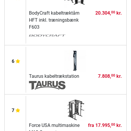
BodyCraft kabeltræktårn
20.304,
kr.
00
HFT inkl. træningsbænk
F603
6
Taurus kabeltrækstation
7.808,
kr.
00
7
Force USA multimaskine
fra
17.995,
kr.
00