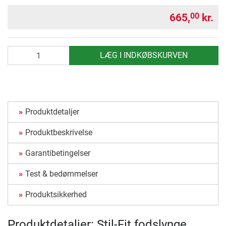
665,
kr.
00
antal
LÆG I INDKØBSKURVEN
Produktdetaljer
Produktbeskrivelse
Garantibetingelser
Test & bedømmelser
Produktsikkerhed
Produktdetaljer: Stil-Fit fodslynge