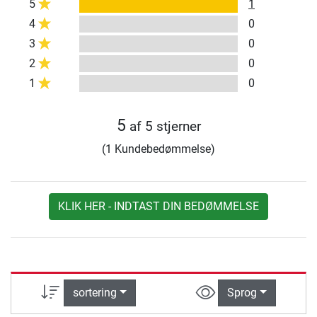
5
1
4
0
3
0
2
0
1
0
5
af 5 stjerner
(1 Kundebedømmelse)
KLIK HER - INDTAST DIN BEDØMMELSE
sortering
Sprog