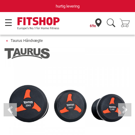
hurtig levering
69x
Taurus Håndvægte
Previous
Next