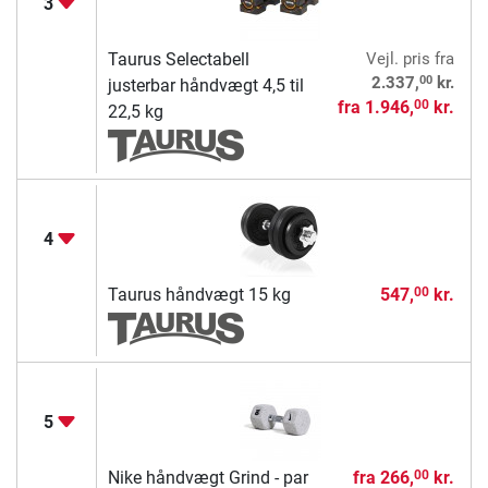
3
Taurus Selectabell
Vejl. pris
fra
00
2.337,
kr.
justerbar håndvægt 4,5 til
fra
1.946,
kr.
00
22,5 kg
4
Taurus håndvægt 15 kg
547,
kr.
00
5
Nike håndvægt Grind - par
fra
266,
kr.
00