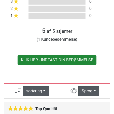
3
0
2
0
1
0
5
af 5 stjerner
(1 Kundebedømmelse)
KLIK HER - INDTAST DIN BEDØMMELSE
sortering
Sprog
Top Qualität