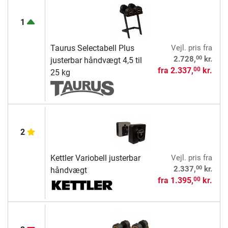
1
Taurus Selectabell Plus
Vejl. pris
fra
00
2.728,
kr.
justerbar håndvægt 4,5 til
fra
2.337,
kr.
00
25 kg
2
Kettler Variobell justerbar
Vejl. pris
fra
00
2.337,
kr.
håndvægt
fra
1.395,
kr.
00