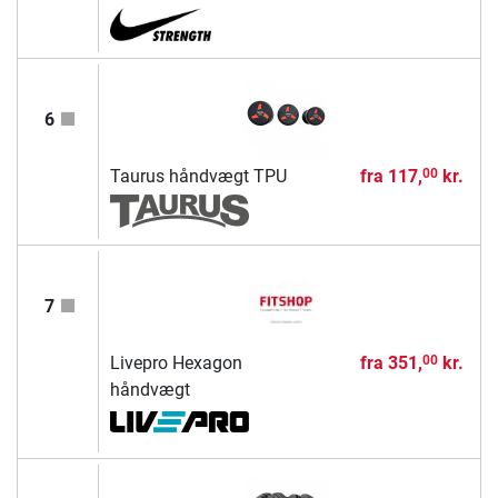
6
Taurus håndvægt TPU
fra
117,
kr.
00
7
Livepro Hexagon
fra
351,
kr.
00
håndvægt