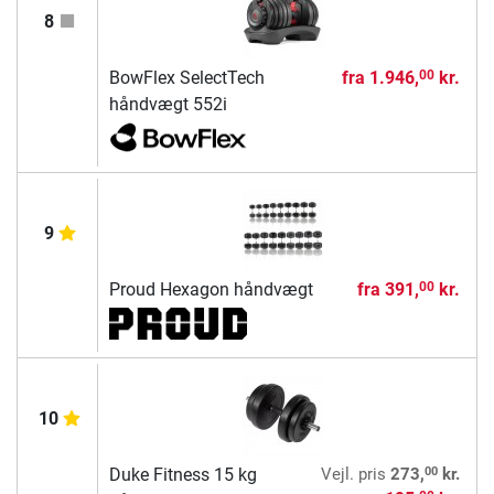
8
BowFlex SelectTech
fra
1.946,
kr.
00
håndvægt 552i
9
Proud Hexagon håndvægt
fra
391,
kr.
00
10
00
Duke Fitness 15 kg
Vejl. pris
273,
kr.