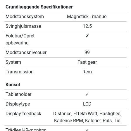
Grundlæggende Specifikationer
Modstandssystem
Magnetisk - manuel
Svinghjulsmasse
12.5
Foldbar/Opret
✗
opbevaring
Modstandsniveauer
99
System
Fast gear
Transmission
Rem
Konsol
Tabletholder
✓
Displaytype
LCD
Display feedback
Distance, Effekt/Watt, Hastighed,
Kadence RPM, Kalorier, Puls, Tid
Trådløs HR-monitor
✓