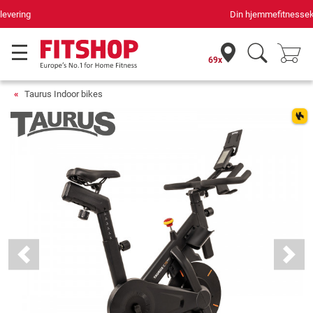
Din hjemmefitnessekspert gennem 42 år
69x
Taurus Indoor bikes
Previous
Next