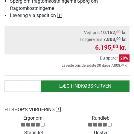
Spørg om fragtomkostningerne Spørg om
fragtomkostningerne
Levering via spedition
00
10.152,
kr.
Vejl. pris
00
7.808,
kr.
Tidligere pris
6.195,
kr.
00
Du sparer
20%
00
Laveste pris de sidste 30 dage
7.808,
kr.
antal
LÆG I INDKØBSKURVEN
FITSHOP'S VURDERING
Ergonomi
Rundløb
Stabilitet
Udstyr