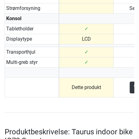
Strømforsyning
Selv
Konsol
Tabletholder
✓
Displaytype
LCD
Transporthjul
✓
Multi-greb styr
✓
Dette produkt
Vi
Produktbeskrivelse: Taurus indoor bike