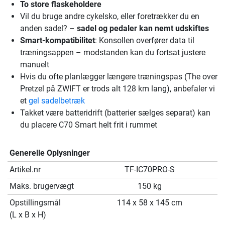
To store flaskeholdere
Vil du bruge andre cykelsko, eller foretrækker du en
anden sadel? –
sadel og pedaler kan nemt udskiftes
Smart-kompatibilitet
: Konsollen overfører data til
træningsappen – modstanden kan du fortsat justere
manuelt
Hvis du ofte planlægger længere træningspas (The over
Pretzel på ZWIFT er trods alt 128 km lang), anbefaler vi
et
gel sadelbetræk
Takket være batteridrift (batterier sælges separat) kan
du placere C70 Smart helt frit i rummet
Generelle Oplysninger
Artikel.nr
TF-IC70PRO-S
Maks. brugervægt
150 kg
Opstillingsmål
114 x 58 x 145 cm
(L x B x H)