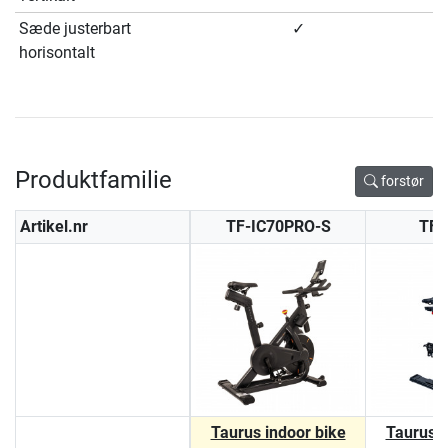
Sæde justerbart
✓
horisontalt
Produktfamilie
forstør
Artikel.nr
TF-IC70PRO-S
TF-
Taurus indoor bike
Taurus i