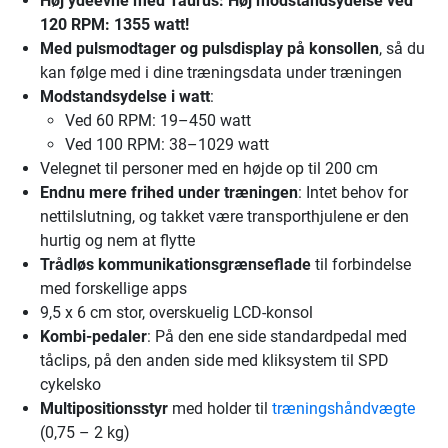
Høj ydeevne
med Taurus: Høj modstandsydelse ved
120 RPM: 1355 watt!
Med pulsmodtager og pulsdisplay på konsollen
, så du
kan følge med i dine træningsdata under træningen
Modstandsydelse i watt
:
Ved 60 RPM: 19–450 watt
Ved 100 RPM: 38–1029 watt
Velegnet til personer med en højde op til 200 cm
Endnu mere frihed under træningen
: Intet behov for
nettilslutning, og takket være transporthjulene er den
hurtig og nem at flytte
Trådløs kommunikationsgrænseflade
til forbindelse
med forskellige apps
9,5 x 6 cm stor, overskuelig LCD-konsol
Kombi-pedaler
: På den ene side standardpedal med
tåclips, på den anden side med kliksystem til SPD
cykelsko
Multipositionsstyr
med holder til
træningshåndvægte
(0,75 – 2 kg)