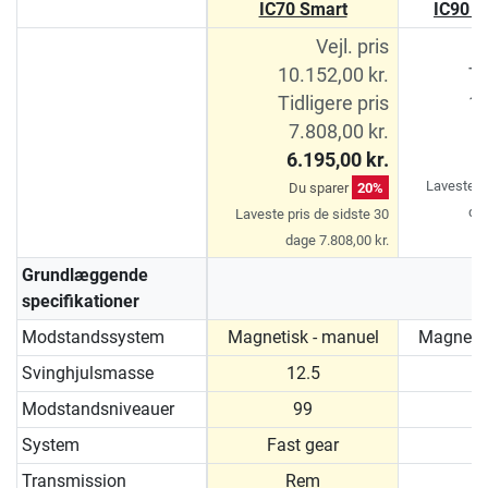
IC70 Smart
IC90 P
Vejl. pris
10.152,00 kr.
Ti
Tidligere pris
11
7.808,00 kr.
9
6.195,00 kr.
D
Laveste pr
Du sparer
20%
dag
Laveste pris de sidste 30
dage 7.808,00 kr.
Grundlæggende
specifikationer
Modstandssystem
Magnetisk - manuel
Magnetis
Svinghjulsmasse
12.5
Modstandsniveauer
99
System
Fast gear
Transmission
Rem