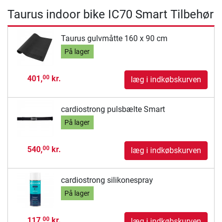
Taurus indoor bike IC70 Smart Tilbehør
Taurus gulvmåtte 160 x 90 cm
På lager
401,
kr.
00
læg i indkøbskurven
cardiostrong pulsbælte Smart
På lager
540,
kr.
00
læg i indkøbskurven
cardiostrong silikonespray
På lager
117,
kr.
00
læg i indkøbskurven