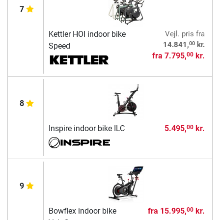
7
Kettler HOI indoor bike
Vejl. pris
fra
00
14.841,
kr.
Speed
fra
7.795,
kr.
00
8
Inspire indoor bike ILC
5.495,
kr.
00
9
Bowflex indoor bike
fra
15.995,
kr.
00