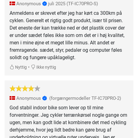
Anonymous
juli 2025
(TF-IC70PRO-S)
Anmeldens er skrevet efter jeg har kørt ca 300km på
cyklen. Generelt et rigtig godt produkt, især til prisen.
Det eneste der kan trække ned er det plastik cover der
er under sædet føles ikke som om det er i høj kvalitet,
men i mine øjne et meget lille minus. Alt andet er
fremragende. sædet, styr, pedaler og computer føles
solidt og fungere upåklageligt.
•
Nyttig
Ikke nyttig
Anonymous
(forgængermodeller TF-IC70PRO-2)
God stabil indoor bike som lever op til mine
forventninger. Jeg cykler terrænkørsel nogle gange om
ugen, men kan godt lide at kombinere det med cykling
derhjemme, hvor jeg lidt bedre kan gøre brug af
underholdning og virtuelle ruter undervejs. Jeg er