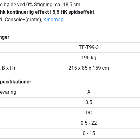
s højde ved 0% Stigning: ca. 18,5 cm
k kontinuerlig effekt | 5,5 HK spidseffekt
 iConsole+(gratis),
Kinomap
nger
TF-T99-3
190 kg
x B x H)
215 x 85 x 159 cm
ecifikationer
evaring
✗
3.5
DC
0.5 - 22
0 - 15