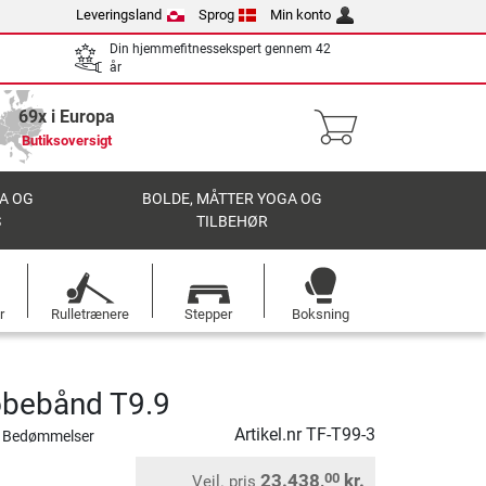
Leveringsland
Sprog
Min konto
Din hjemmefitnessekspert gennem 42
år
69x i Europa
Butiksoversigt
A OG
BOLDE, MÅTTER YOGA OG
S
TILBEHØR
r
Rulletrænere
Stepper
Boksning
øbebånd T9.9
Artikel.nr
TF-T99-3
 Bedømmelser
23.438,
kr.
00
Vejl. pris