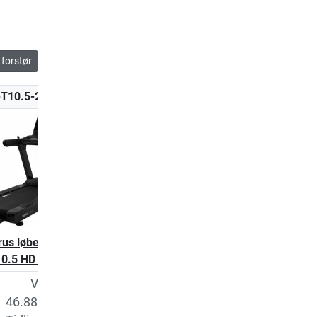
forstør
-T10.5-2-HD
TF-T95-2
TF-T99-3
rus løbebånd
Taurus løbebånd T9.5
Taurus løbebånd T9
0.5 HD Pro
Vejl. pris
46.883,00 kr.