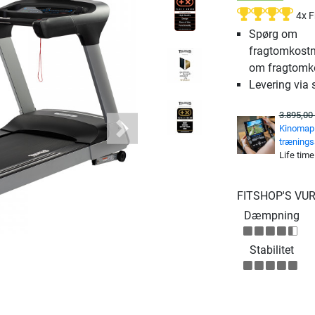
4x 
Spørg om
fragtomkostn
om fragtomk
Levering via 
3.895,00 
Kinomap 
Next
træning
Life time
FITSHOP'S VU
Dæmpning
Stabilitet