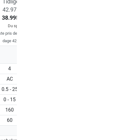
Vejl. pris
Vejl. pr
Tidligere pris
21.875,00 kr.
23.438,00 k
42.976,00 kr.
19.530,00 kr.
21.875,00 k
38.995,00 kr.
Du sparer
2.345 kr.
Du sparer
1.563 k
Du sparer
9%
te pris de sidste 30
dage 42.976,00 kr.
4
3.5
3.5
AC
DC
DC
0.5 - 25
0.5 - 22
0.5 - 22
0 - 15
0 - 15
0 - 15
160
152
157
60
56
56