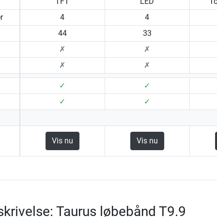
TFT
LED
T
r
4
4
44
33
✗
✗
✗
✗
✓
✓
✓
✓
Vis nu
Vis nu
krivelse: Taurus løbebånd T9.9