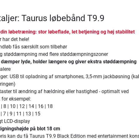
aljer: Taurus løbebånd T9.9
l din løbetræning: stor løbeflade, let betjening og høj stabilitet
 har det hele!
dløb fås særskilt som tilbehør
ig støddæmpning med flere støddæmpningszoner
 dæmper lyde, holder længere og giver ekstra støddæmpning
alere
nger: USB til opladning af smartphones, 3,5-mm jackbøsning (kab
eringen)
ster til ændring af hældning eller hastighed - optimalt ved
, for eksempel:
| 8 | 10 | 12 | 14 | 16 | 18
| 7 | 9 | 11 | 13 | 15
igt LCD-display
tigningshøjde på blot 18 cm
rpris kan du få Taurus T9.9 Black Edition med entertainment kon