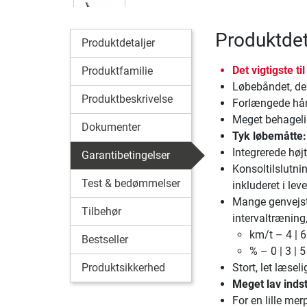
Produktdet
Produktdetaljer
Det vigtigste ti
Produktfamilie
Løbebåndet, der
Produktbeskrivelse
Forlængede hån
Meget behagel
Dokumenter
Tyk løbemåtte:
Integrerede højt
Garantibetingelser
Konsoltilslutni
Test & bedømmelser
inkluderet i lev
Mange genvejsta
Tilbehør
intervaltræning
km/t – 4 | 6 
Bestseller
% – 0 | 3 | 5 
Produktsikkerhed
Stort, let læsel
Meget lav inds
For en lille me