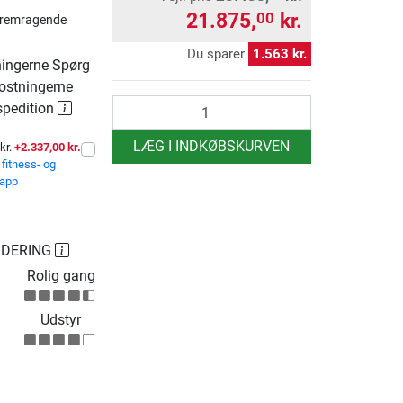
21.875,
kr.
00
Fremragende
Du sparer
1.563 kr.
ingerne Spørg
ostningerne
antal
spedition
LÆG I INDKØBSKURVEN
kr.
+2.337,00 kr.
fitness- og
sapp
RDERING
Rolig gang
Udstyr