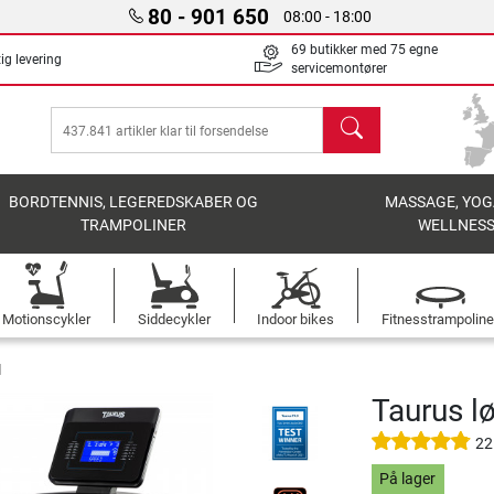
80 - 901 650
08:00 - 18:00
69 butikker med 75 egne
ig levering
servicemontører
søg
BORDTENNIS, LEGEREDSKABER OG
MASSAGE, YOG
TRAMPOLINER
WELLNES
Motionscykler
Siddecykler
Indoor bikes
Fitnesstrampoline
d
Taurus l
22
På lager