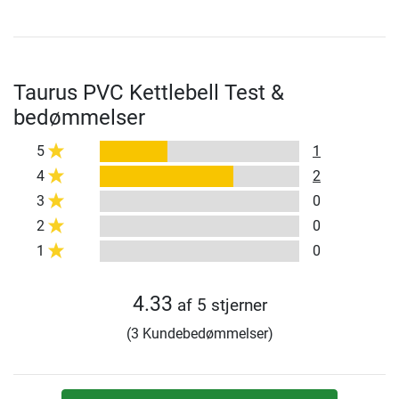
Taurus PVC Kettlebell Test &
bedømmelser
5
1
4
2
3
0
2
0
1
0
4.33
af 5 stjerner
(3 Kundebedømmelser)