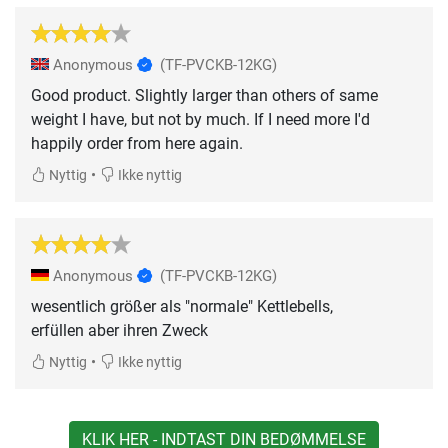
Anonymous
(TF-PVCKB-12KG)
Good product. Slightly larger than others of same
weight I have, but not by much. If I need more I'd
happily order from here again.
•
Nyttig
Ikke nyttig
Anonymous
(TF-PVCKB-12KG)
wesentlich größer als "normale" Kettlebells,
erfüllen aber ihren Zweck
•
Nyttig
Ikke nyttig
KLIK HER - INDTAST DIN BEDØMMELSE