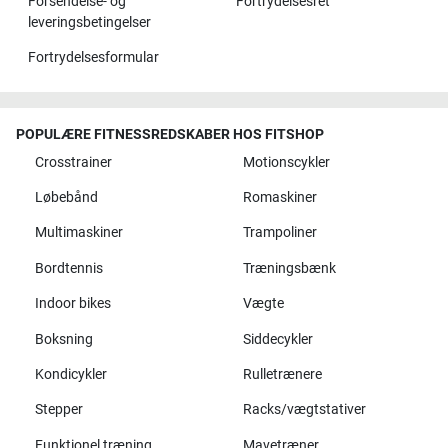
Forsendelse- og
Fortrydelsesret
leveringsbetingelser
Fortrydelsesformular
POPULÆRE FITNESSREDSKABER HOS FITSHOP
Crosstrainer
Motionscykler
Løbebånd
Romaskiner
Multimaskiner
Trampoliner
Bordtennis
Træningsbænk
Indoor bikes
Vægte
Boksning
Siddecykler
Kondicykler
Rulletrænere
Stepper
Racks/vægtstativer
Funktionel træning
Mavetræner