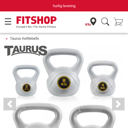
hurtig levering
69x
Taurus Kettlebells
Previous
Next