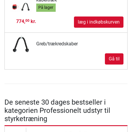
På lager
774,
kr.
00
læg i indkøbskurven
Greb/trækredskaber
Gå til
De seneste 30 dages bestseller i
kategorien Professionelt udstyr til
styrketræning