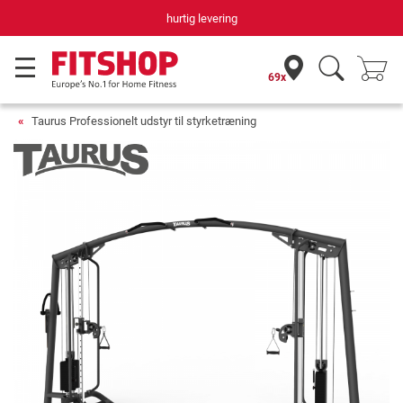
hurtig levering
Din h
69x
Taurus Professionelt udstyr til styrketræning