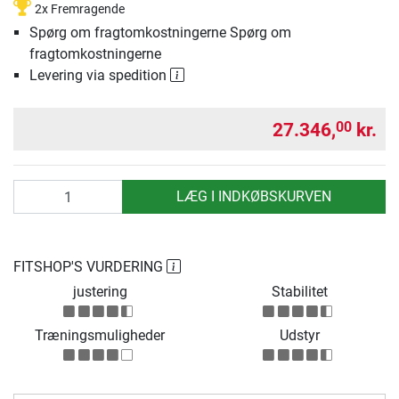
2x Fremragende
Spørg om fragtomkostningerne Spørg om
fragtomkostningerne
Levering via spedition
27.346,
kr.
00
antal
LÆG I INDKØBSKURVEN
FITSHOP'S VURDERING
justering
Stabilitet
Træningsmuligheder
Udstyr