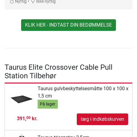
•
Nyttig
Ikke nyttig
KLIK HER - INDTAST DIN BEDØMMELSE
Taurus Elite Crossover Cable Pull
Station Tilbehør
Taurus gulvbeskyttelsesmåtte 100 x 100 x
1,5 cm
På lager
391,
kr.
00
læg i indkøbskurven