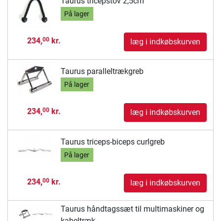
Taurus tricepstov 2,5cm
På lager
234,
kr.
00
læg i indkøbskurven
Taurus paralleltrækgreb
På lager
234,
kr.
00
læg i indkøbskurven
Taurus triceps-biceps curlgreb
På lager
234,
kr.
00
læg i indkøbskurven
Taurus håndtagssæt til multimaskiner og
kabeltræk