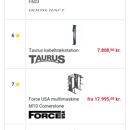
F603
6
Taurus kabeltrækstation
7.808,
kr.
00
7
Force USA multimaskine
fra
17.995,
kr.
00
M10 Cornerstone