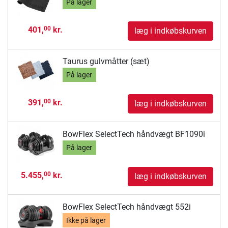
På lager
401,
kr.
00
læg i indkøbskurven
Taurus gulvmåtter (sæt)
På lager
391,
kr.
00
læg i indkøbskurven
BowFlex SelectTech håndvægt BF1090i
På lager
5.455,
kr.
00
læg i indkøbskurven
BowFlex SelectTech håndvægt 552i
Ikke på lager