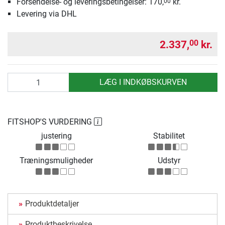
Forsendelse- og leveringsbetingelser: 170,
kr.
00
Levering via DHL
2.337,
kr.
00
antal
LÆG I INDKØBSKURVEN
FITSHOP'S VURDERING
justering
Stabilitet
Træningsmuligheder
Udstyr
Produktdetaljer
Produktbeskrivelse