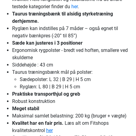
testede kategorier finder du
her
.
Taurus træningsbænk til alsidig styrketræning
derhjemme.
Ryglæn kan indstilles på 7 måder – også egnet til
negativ bænkpres (-20° til 85°)
Sæde kan justeres i 3 positioner
Ergonomisk rygpolster - bredt ved hoften, smallere ved
skulderne
Siddehøjde : 43 cm
Taurus træningsbænk mål på polster:
Sædepolster: L 32 | B 29 | H 5 cm
Ryglæn: L 80 | B 29 | H 5 cm
Praktiske transporthjul og greb
Robust konstruktion
Meget stabil
Maksimal samlet belastning: 200 kg (bruger + vægte)
Kvalitet har en fair pris.
Læs alt om Fitshops
kvalitetskontrol
her