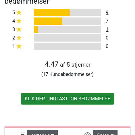
bedømmelser
5
9
4
7
3
1
2
0
1
0
4.47
af 5 stjerner
(17 Kundebedømmelser)
KLIK HER - INDTAST DIN BEDØMMELSE