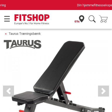
Din hjemmefitnessekspert gennem 42 år
69x
Taurus Træningsbænk
Previous
Next