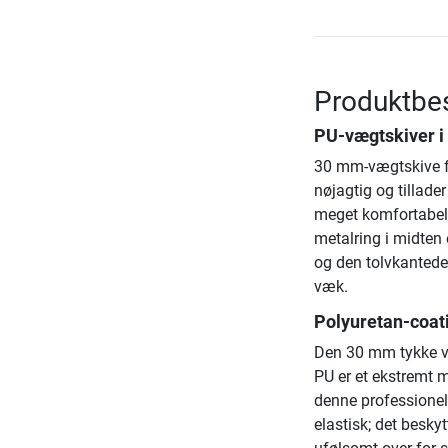
Produktbe
PU-vægtskiver i 
30 mm-vægtskive fr
nøjagtig og tillade
meget komfortabel 
metalring i midten 
og den tolvkantede
væk.
Polyuretan-coat
Den 30 mm tykke v
PU er et ekstremt 
denne professionell
elastisk; det besky