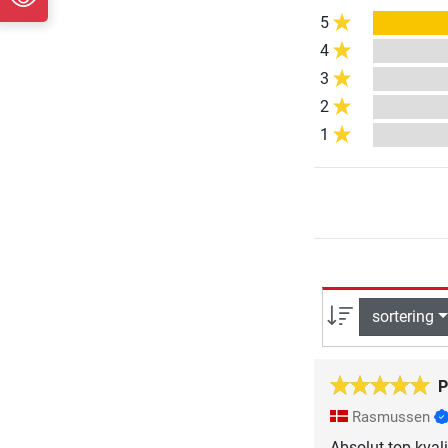
5
4
3
2
1
sortering
P
Rasmussen
Absolut top kval