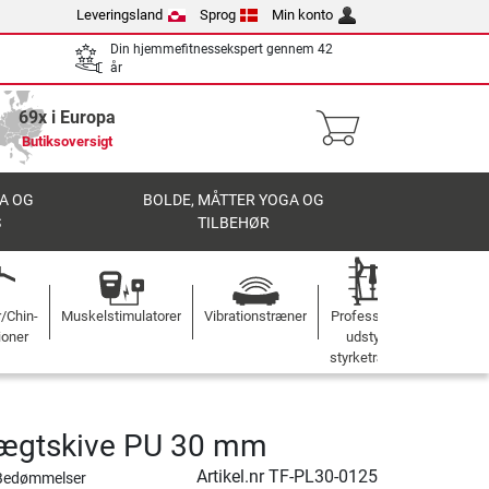
Leveringsland
Sprog
Min konto
Din hjemmefitnessekspert gennem 42
år
69x i Europa
Butiksoversigt
A OG
BOLDE, MÅTTER YOGA OG
S
TILBEHØR
r/Chin-
Muskelstimulatorer
Vibrationstræner
Professionelt
ioner
udstyr til
styrketræning
vægtskive PU 30 mm
Artikel.nr
TF-PL30-0125
Bedømmelser