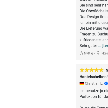
Sie sind sehr han
Die Oberfläche i
Das Design find
Ich bin mit dies
Die Lieferung wa
Fragen zu Buchu
zufriedenstellend
Sehr guter
... [l
•
Nyttig
Ikke 
N
Hantelscheiben!
Christian L.
Ich benutze ja n
Perfektion für d