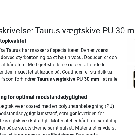
skrivelse: Taurus vægtskive PU 30 
topkvalitet
a Taurus har masser af specialiteter: Den er yderst
r derved styrketræning på et højt niveau. Desuden er den
at håndtere. Med grebshullerne og den afrundede
er den meget let at lægge på. Coatingen er skridsikker,
 facon forhindrer
Taurus vægtskive PU 30 mm
i at rulle
ing for optimal modstandsdygtighed
ægtskive er coated med en polyuretanbelægning (PU).
modstandsdygtigt kunststof, som gør levetiden for
e vægtskive ekstra høj. Materialet er hårdt og samtidig
tter både vægtskiverne samt gulvet. Materialet er yderst