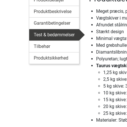
Meget præcis, 
Produktbeskrivelse
Vægtskiver i ma
Garantibetingelser
Afrundet stålrin
Stærkt design
Test & bedømmelser
Minimal vægtaf
Med grebshuller
Tilbehør
Diamantslibning
Produktsikkerhed
Polyuretan; lugt
Taurus vægtsk
1,25 kg ski
2,5 kg skiv
5 kg skive:
10 kg skive
15 kg skive
20 kg skive
25 kg skive
Materialer: Stø