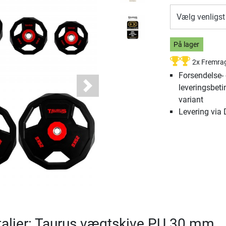
Vælg venligst
På lager
2x Fremra
Forsendelse-
leveringsbeti
Next
variant
Levering via
aljer: Taurus vægtskive PU 30 mm