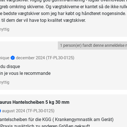
greb omkring skiverne. Og vægtskiverne er kantet så de ikke rull
de bedste vægtskiver som jeg har købt og håndteret nogensinde.
til dem der vil have top kvalitet vægtskiver.
nyttig
1 person(er) fandt denne anmeldelse n
nique
december 2024
(TF-PL30-0125)
 du disque
ain je vous le recommande
nyttig
aurus Hantelscheiben 5 kg 30 mm
august 2024
(TF-PL30-0125)
Hantelscheiben für die KGG ( Krankengymnastik am Gerät)
 Praxis zusätzlich zu anderen Größen gekauft.