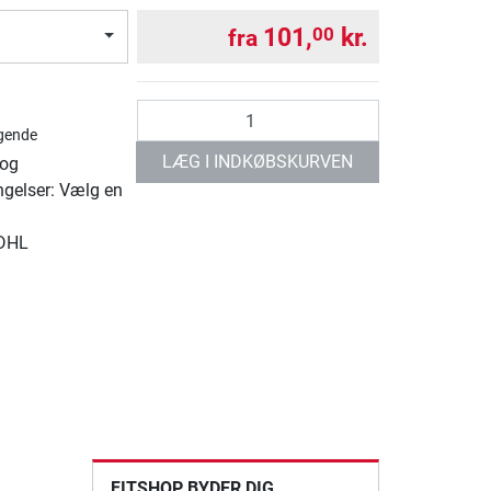
101,
kr.
00
fra
antal
gende
LÆG I INDKØBSKURVEN
 og
ngelser: Vælg en
 DHL
FITSHOP BYDER DIG