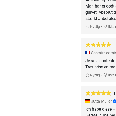
Man har et godt 
gulvet. Absolut 
stærkt anbefales 
•
Nyttig
Ikke 
Schmitz domi
Je suis contente
Très prise en m
•
Nyttig
Ikke 
T
Jutta Müller
Ich habe diese 
Geräte in meiner