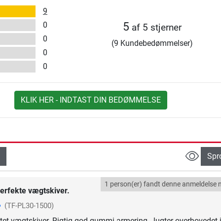
9
0
5
af 5 stjerner
0
(9 Kundebedømmelser)
0
0
KLIK HER - INDTAST DIN BEDØMMELSE
Spr
1 person(er) fandt denne anmeldelse n
erfekte vægtskiver.
(TF-PL30-1500)
itet vægtskiver. Rigtig god gummi-armering - lugter overhovedet 