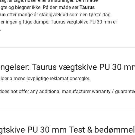
ag, slitage, ridser eller affladninger. Den matte
ægte og blegner ikke. På den måde ser
Taurus
 mm
efter mange år stadigvæk ud som den første dag.
ver ingen giftige dampe: Taurus vægtskive PU 30 mm er
.
ingelser: Taurus vægtskive PU 30 m
lder almene lovpligtige reklamationsregler.
oes not offer any additional manufacturer warranty / guarante
gtskive PU 30 mm Test & bedømmel