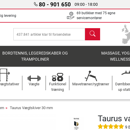
80 - 901 650
09:00 - 18:00
69 butikker med 75 egne
ig levering
servicemontører
søg
BORDTENNIS, LEGEREDSKABER OG
MASSAGE, YOG
TRAMPOLINER
WELLNES
ægtstativer
Vægte
Funktionel
Mavetræner/rygtræner
Dørribbe
træning
up stat
 mm
Taurus Vægtskiver 30 mm
Taurus 
9 