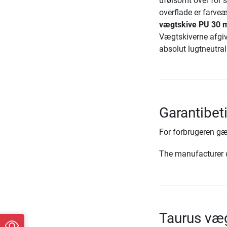
ufølsomt over for sl
overflade er farve
vægtskive PU 30
Vægtskiverne afgi
absolut lugtneutral
Garantibet
For forbrugeren gæ
The manufacturer d
Taurus væ