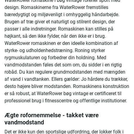
WaterRower romaskine i bøg vintage forener sport med
design. Romaskinerne fra WaterRower fremstilles
bæredygtigt og miljøvenligt i omhyggelig håndarbejde.
Brugen af træ giver et naturligt og stilrent design, der
passer i alle indretninger. Romaskinen kan stilles på
højkant, så den ikke fylder, når den ikke er i brug.
WaterRower romaskinen er den ideelle kombination af
styrke- og udholdenhedstræning. Roning styrker
rygmuskulaturen og forbedrer din holdning. Med
vandmodstanden føles det som om, du sidder i en rigtig
robåd. Du kan regulere grundmodstanden med mængden
af vand i vandtanken. Ellers gælder: Jo hårdere du trækker,
desto højere bliver modstanden. Romaskinens konstruktion
er så robust, at WaterRower bøg vintage er certificeret til
professionel brug i fitnesscentre og offentlige institutioner.
Ægte rofornemmelse - takket være
vandmodstand
Det er ikke kun den sportslige udfordring, der lokker folk i