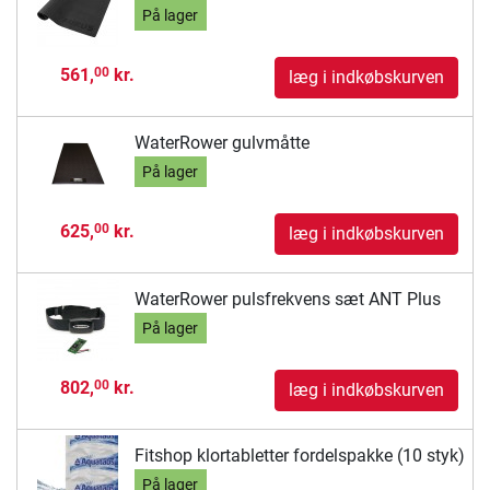
På lager
561,
kr.
00
læg i indkøbskurven
WaterRower gulvmåtte
På lager
625,
kr.
00
læg i indkøbskurven
WaterRower pulsfrekvens sæt ANT Plus
På lager
802,
kr.
00
læg i indkøbskurven
Fitshop klortabletter fordelspakke (10 styk)
På lager