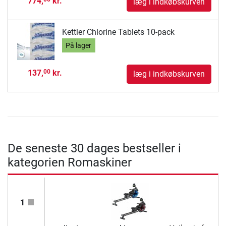
774,
kr.
læg i indkøbskurven
Kettler Chlorine Tablets 10-pack
På lager
137,
kr.
00
læg i indkøbskurven
De seneste 30 dages bestseller i
kategorien Romaskiner
1