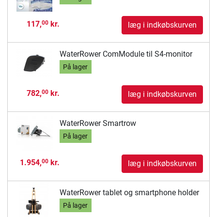
117,
kr.
00
læg i indkøbskurven
WaterRower ComModule til S4-monitor
På lager
782,
kr.
00
læg i indkøbskurven
WaterRower Smartrow
På lager
1.954,
kr.
00
læg i indkøbskurven
WaterRower tablet og smartphone holder
På lager