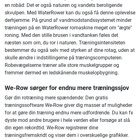
en robåd: Det er også naturen og vandets beroligende
skvulpen. Med WaterRower kan du også få denne oplevelse
derhjemme. På grund af vandmodstandssystemet minder
træningen på en WaterRower romaskine meget om "ægte"
roning. Med den stille brusen i vandtanken føles det
næsten som om, du ror i naturen. Træningsintensiteten
bestemmer du også selv med styrken af dine rotag, uden at
skulle ændre i indstillingerne på træningscomputeren.
Robevægelserne træner alle store muskelgrupper og
fremmer dermed en ledskånende muskelopbygning.
We-Row sørger for endnu mere træningssjov
Gør din rotræning mere spændende: Den gratis
træningssoftware We-Row giver dig masser af muligheder
for at gøre din træning endnu mere udfordrende. Du kan fx
dyste mod andre brugere i hele verden eller forsøge at slå
din egen rekordtid. We-Row registrerer dine
træningsfremskridt og viser dem i overskuelige grafikker.