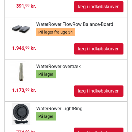
391,
kr.
00
læg i indkøbskurven
WaterRower FlowRow Balance-Board
På lager fra
uge 34
1.946,
kr.
00
læg i indkøbskurven
WaterRower overtræk
På lager
1.173,
kr.
00
læg i indkøbskurven
WaterRower LightRing
På lager
00