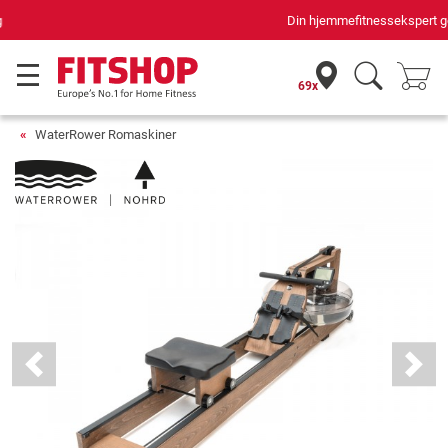
Din hjemmefitnessekspert gennem 42 år
69x
WaterRower Romaskiner
Previous
Next