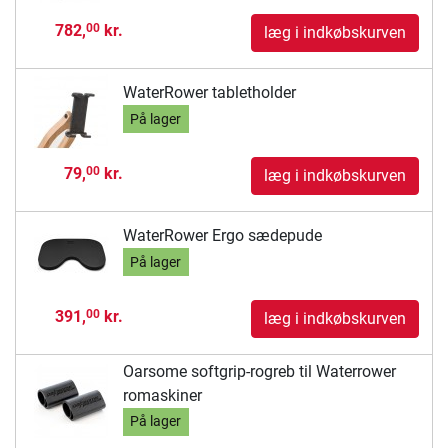
782,
kr.
00
læg i indkøbskurven
WaterRower tabletholder
På lager
79,
kr.
00
læg i indkøbskurven
WaterRower Ergo sædepude
På lager
391,
kr.
00
læg i indkøbskurven
Oarsome softgrip-rogreb til Waterrower
romaskiner
På lager