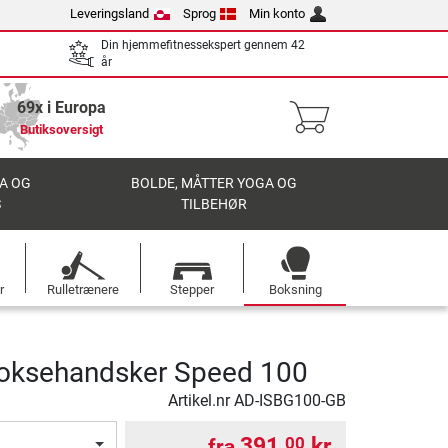
Leveringsland
Sprog
Min konto
Din hjemmefitnessekspert gennem 42
år
69x i Europa
Butiksoversigt
A OG
BOLDE, MÅTTER YOGA OG
S
TILBEHØR
r
Rulletrænere
Stepper
Boksning
boksehandsker Speed 100
Artikel.nr
AD-ISBG100-GB
391,
kr.
00
fra