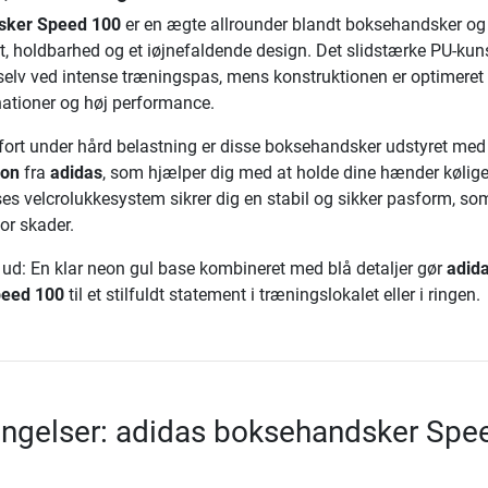
sker Speed 100
er en ægte allrounder blandt boksehandsker og
, holdbarhed og et iøjnefaldende design. Det slidstærke PU-kun
, selv ved intense træningspas, mens konstruktionen er optimeret t
ationer og høj performance.
rt under hård belastning er disse boksehandsker udstyret med
ion
fra
adidas
, som hjælper dig med at holde dine hænder kølig
sses velcrolukkesystem sikrer dig en stabil og sikker pasform, so
for skader.
g ud: En klar neon gul base kombineret med blå detaljer gør
adid
peed 100
til et stilfuldt statement i træningslokalet eller i ringen.
ingelser: adidas boksehandsker Spe