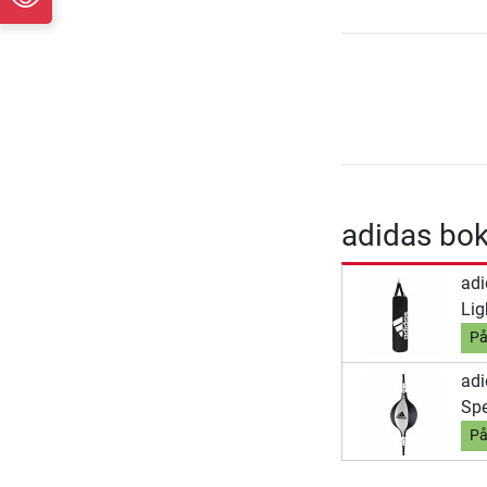
adidas bo
ad
Lig
På
adi
Sp
På