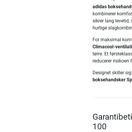
adidas boksehand
kombinerer komfort
sikrer lang levetid
hurtige slagkombin
For maksimal komfo
Climacool-ventilat
tørre. Et førstekla
reducerer risikoen 
Designet skiller si
boksehandsker S
Garantibet
100