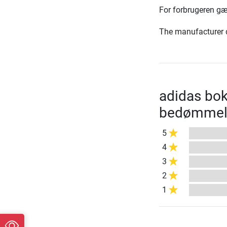
For forbrugeren gæ
The manufacturer d
adidas bo
bedømmel
5
4
3
2
1