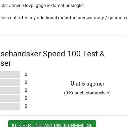
lder almene lovpligtige reklamationsregler.
oes not offer any additional manufacturer warranty / guarante
ksehandsker Speed 100 Test &
ser
0
0
0
af 5 stjerner
0
(0 Kundebedømmelser)
0
0
KLIK HER - INDTAST DIN BEDØMMELSE