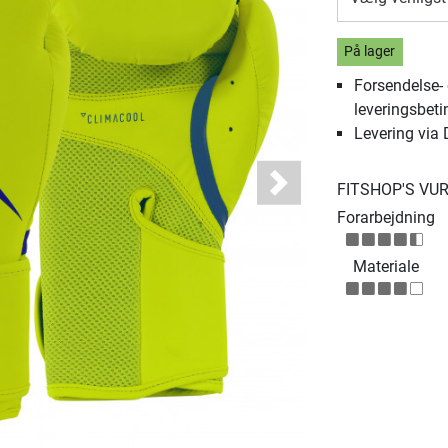
På lager
Forsendelse-
leveringsbeti
Levering via
FITSHOP'S VU
Next
Forarbejdning
Materiale