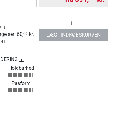
antal
 og
ngelser: 60,
kr.
00
LÆG I INDKØBSKURVEN
 DHL
RDERING
Holdbarhed
Pasform