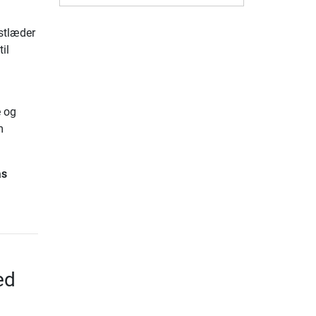
stlæder
il
e og
m
as
ed