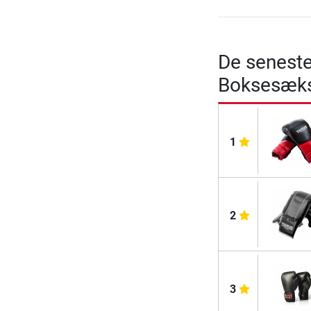
De seneste
Boksesæks
1
2
3