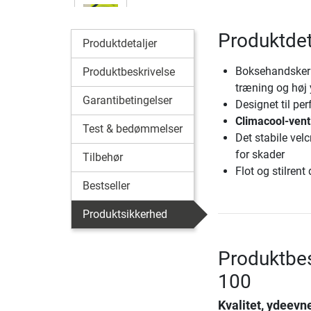
Produktdet
Produktdetaljer
Boksehandsker i
Produktbeskrivelse
træning og høj
Garantibetingelser
Designet til p
Climacool-venti
Test & bedømmelser
Det stabile vel
for skader
Tilbehør
Flot og stilrent
Bestseller
Produktsikkerhed
Produktbes
100
Kvalitet, ydeevne