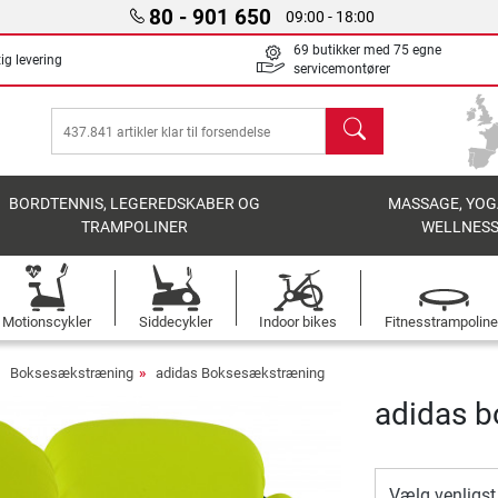
80 - 901 650
09:00 - 18:00
69 butikker med 75 egne
ig levering
servicemontører
søg
BORDTENNIS, LEGEREDSKABER OG
MASSAGE, YOG
TRAMPOLINER
WELLNES
Motionscykler
Siddecykler
Indoor bikes
Fitnesstrampoline
Boksesækstræning
adidas Boksesækstræning
adidas 
Vælg venligst