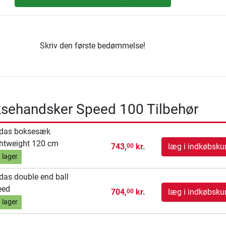
Skriv den første bedømmelse!
ksehandsker Speed 100 Tilbehør
idas boksesæk
htweight 120 cm
743,
kr.
læg i indkøbsku
00
 lager
das double end ball
eed
704,
kr.
læg i indkøbsku
00
 lager