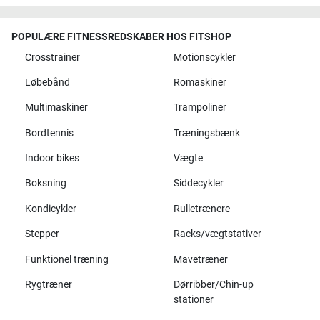
POPULÆRE FITNESSREDSKABER HOS FITSHOP
Crosstrainer
Motionscykler
Løbebånd
Romaskiner
Multimaskiner
Trampoliner
Bordtennis
Træningsbænk
Indoor bikes
Vægte
Boksning
Siddecykler
Kondicykler
Rulletrænere
Stepper
Racks/vægtstativer
Funktionel træning
Mavetræner
Rygtræner
Dørribber/Chin-up
stationer