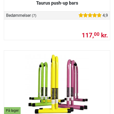
Taurus push-up bars
Bedømmelser
4,9
(7)
117,
kr.
00
På lager