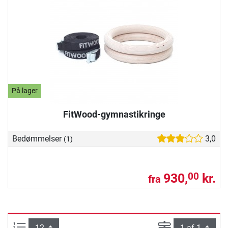
På lager
FitWood-gymnastikringe
Bedømmelser
3,0
(1)
930,
kr.
00
fra
Artikel pr. side:
Side