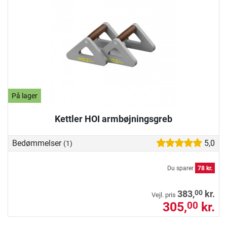
På lager
Kettler HOI armbøjningsgreb
Bedømmelser
5,0
(1)
Du sparer
78 kr.
00
383,
kr.
Vejl. pris
305,
kr.
00