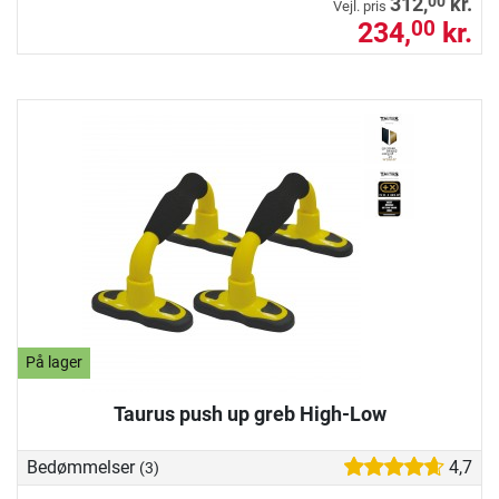
00
312,
kr.
Vejl. pris
234,
kr.
00
På lager
Taurus push up greb High-Low
Bedømmelser
4,7
(3)