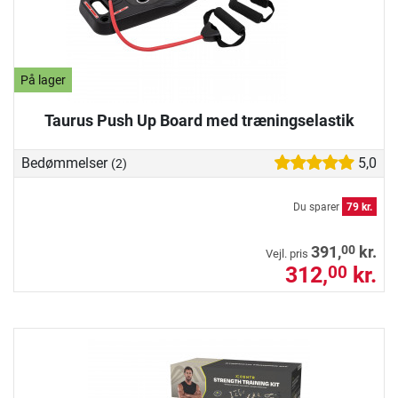
På lager
Taurus Push Up Board med træningselastik
Bedømmelser
5,0
(2)
Du sparer
79 kr.
00
391,
kr.
Vejl. pris
312,
kr.
00