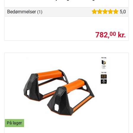
Bedømmelser
5,0
(1)
782,
kr.
00
På lager