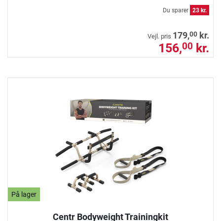
Du sparer
23 kr.
00
179,
kr.
Vejl. pris
156,
kr.
00
På lager
Centr Bodyweight Trainingkit