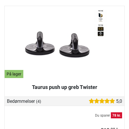
På lager
Taurus push up greb Twister
Bedømmelser
5,0
(4)
Du sparer
78 kr.