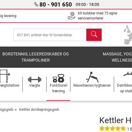
80 - 901 650
09:00 - 18:00
69 butikker med 75 egne
ig levering
servicemontører
søg
BORDTENNIS, LEGEREDSKABER OG
MASSAGE, YOG
TRAMPOLINER
WELLNES
ægtstativer
Vægte
Funktionel
Mavetræner/rygtræner
Dørribbe
træning
up stat
ingsgreb
Kettler Armbøjningsgreb
Kettler 
1 