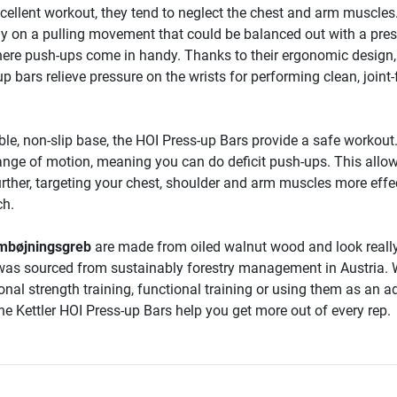
xcellent workout, they tend to neglect the chest and arm muscles
ily on a pulling movement that could be balanced out with a pre
where push-ups come in handy. Thanks to their ergonomic design,
up bars relieve pressure on the wrists for performing clean, joint-
ble, non-slip base, the HOI Press-up Bars provide a safe workout
range of motion, meaning you can do deficit push-ups. This allo
urther, targeting your chest, shoulder and arm muscles more effe
ch.
rmbøjningsgreb
are made from oiled walnut wood and look reall
was sourced from sustainably forestry management in Austria.
ional strength training, functional training or using them as an a
 the Kettler HOI Press-up Bars help you get more out of every rep.