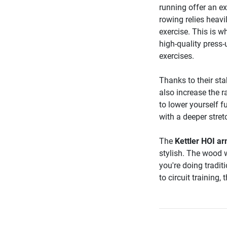
running offer an e
rowing relies heav
exercise. This is 
high-quality press-
exercises.
Thanks to their sta
also increase the 
to lower yourself f
with a deeper stret
The
Kettler HOI a
stylish. The wood 
you're doing tradit
to circuit training,