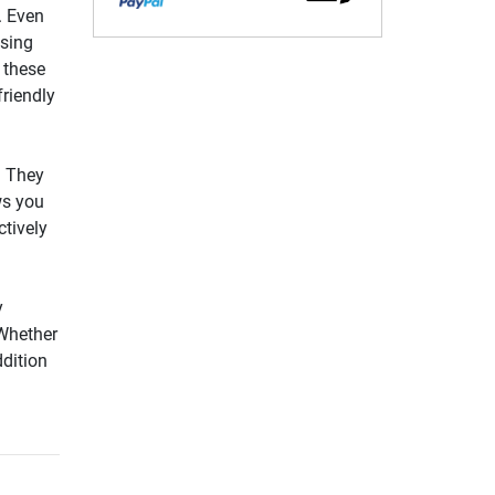
. Even
ssing
 these
friendly
. They
ws you
ctively
y
 Whether
ddition