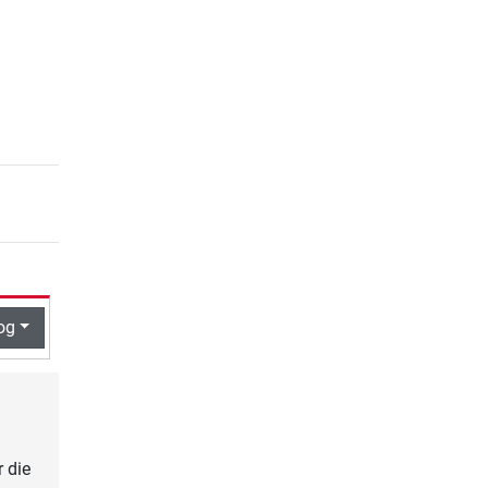
og
 die