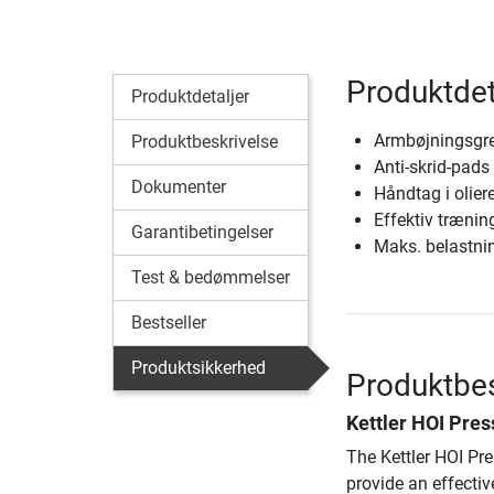
Produktdet
Produktdetaljer
Armbøjningsgreb
Produktbeskrivelse
Anti-skrid-pads 
Dokumenter
Håndtag i olier
Effektiv træni
Garantibetingelser
Maks. belastni
Test & bedømmelser
Bestseller
Produktsikkerhed
Produktbes
Kettler HOI Pres
The Kettler HOI Pre
provide an effecti