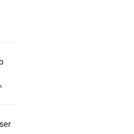
b
e.
ser