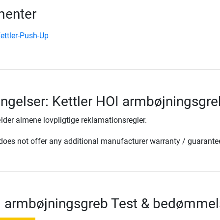
enter
ettler-Push-Up
ingelser: Kettler HOI armbøjningsgre
lder almene lovpligtige reklamationsregler.
oes not offer any additional manufacturer warranty / guarante
OI armbøjningsgreb Test & bedømmel