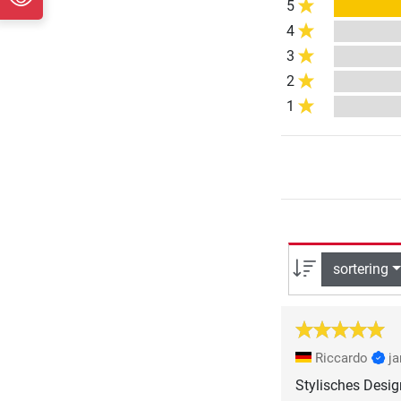
5
4
3
2
1
sortering
Riccardo
ja
Stylisches Desig