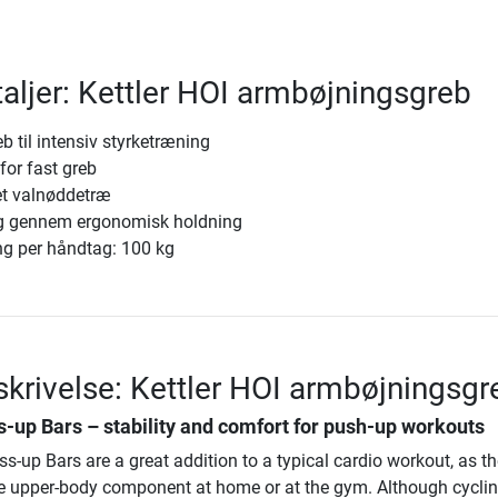
aljer: Kettler HOI armbøjningsgreb
 til intensiv styrketræning
for fast greb
et valnøddetræ
ng gennem ergonomisk holdning
ng per håndtag: 100 kg
krivelse: Kettler HOI armbøjningsgr
s-up Bars – stability and comfort for push-up workouts
ss-up Bars are a great addition to a typical cardio workout, as t
ve upper-body component at home or at the gym. Although cycli