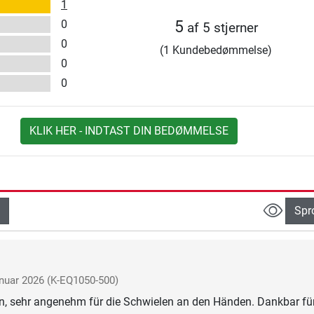
1
0
5
af 5 stjerner
0
(1 Kundebedømmelse)
0
0
KLIK HER - INDTAST DIN BEDØMMELSE
Spr
nuar 2026
(K-EQ1050-500)
n, sehr angenehm für die Schwielen an den Händen. Dankbar für