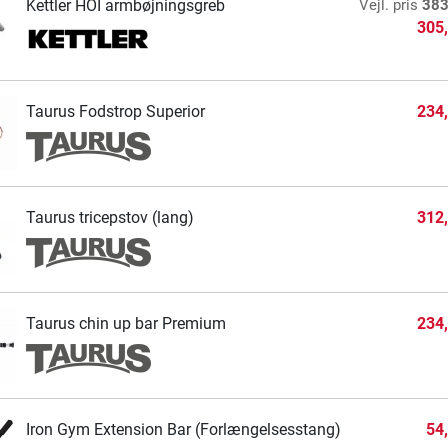
Kettler HOI armbøjningsgreb
Vejl. pris
383
305
Taurus Fodstrop Superior
234
Taurus tricepstov (lang)
312
Taurus chin up bar Premium
234
Iron Gym Extension Bar (Forlængelsesstang)
54