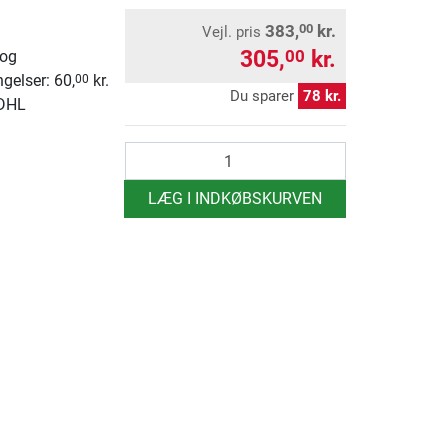
383,
kr.
00
Vejl. pris
305,
kr.
00
 og
ngelser: 60,
kr.
00
Du sparer
78 kr.
 DHL
antal
LÆG I INDKØBSKURVEN