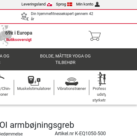
Leveringsland
Sprog
Min konto
Din hjemmefitnessekspert gennem 42
år
69x i Europa
Butiksoversigt
A OG
BOLDE, MÅTTER YOGA OG
S
TILBEHØR
r/Chin-
Muskelstimulatorer
Vibrationstræner
Professionelt
ioner
udstyr til
styrketræning
HOI armbøjningsgreb
Artikel.nr
K-EQ1050-500
Bedømmelse