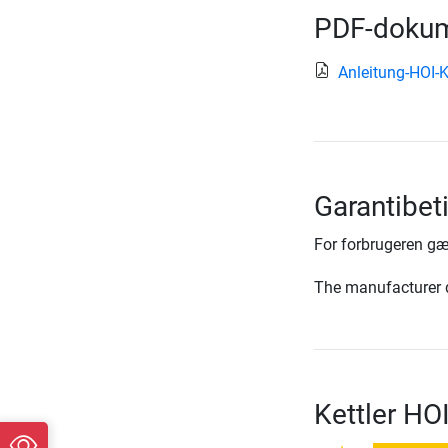
PDF-dokum
Anleitung-HOI-K
Garantibet
For forbrugeren gæ
The manufacturer d
Kettler H