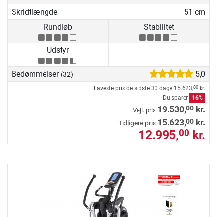
Skridtlængde
51 cm
Rundløb
Stabilitet
Udstyr
Bedømmelser
5,0
(32)
Laveste pris de sidste 30 dage
15.623,
kr.
00
Du sparer
16%
00
19.530,
kr.
Vejl. pris
00
15.623,
kr.
Tidligere pris
12.995,
kr.
00