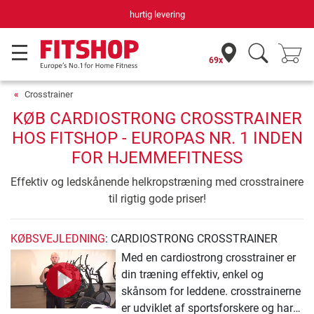
Din hjemmefitnessekspert gennem 42 år
69x
Crosstrainer
KØB CARDIOSTRONG CROSSTRAINER
HOS FITSHOP - EUROPAS NR. 1 INDEN
FOR HJEMMEFITNESS
Effektiv og ledskånende helkropstræning med crosstrainere
til rigtig gode priser!
KØBSVEJLEDNING
: CARDIOSTRONG CROSSTRAINER
Med en cardiostrong crosstrainer er
din træning effektiv, enkel og
skånsom for leddene. crosstrainerne
er udviklet af sportsforskere og har