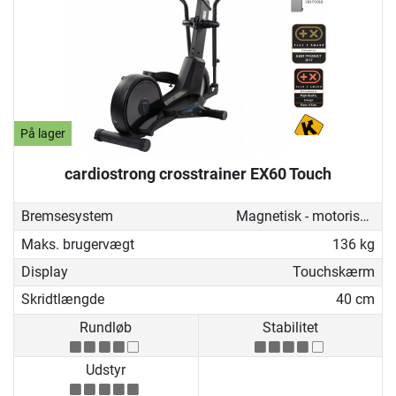
På lager
cardiostrong crosstrainer EX60 Touch
Bremsesystem
Magnetisk - motoriseret
Maks. brugervægt
136 kg
Display
Touchskærm
Skridtlængde
40 cm
Rundløb
Stabilitet
Udstyr