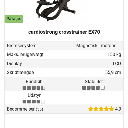
På lager
cardiostrong crosstrainer EX70
Bremsesystem
Magnetisk - motoriseret
Maks. brugervægt
150 kg
Display
LCD
Skridtlængde
55,9 cm
Rundløb
Stabilitet
Udstyr
Bedømmelser
4,9
(56)