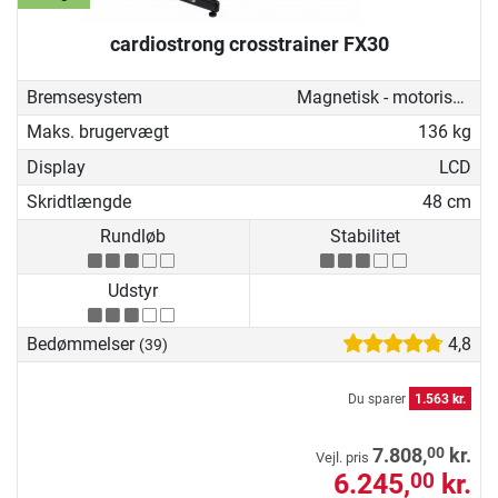
cardiostrong crosstrainer FX30
Bremsesystem
Magnetisk - motoriseret
Maks. brugervægt
136 kg
Display
LCD
Skridtlængde
48 cm
Rundløb
Stabilitet
Udstyr
Bedømmelser
4,8
(39)
Du sparer
1.563 kr.
00
7.808,
kr.
Vejl. pris
6.245,
kr.
00