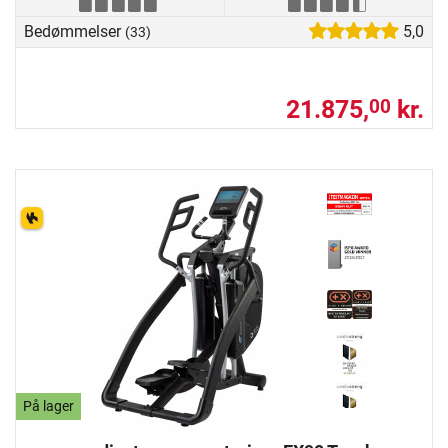
Bedømmelser
5,0
(33)
21.875,
kr.
00
På lager