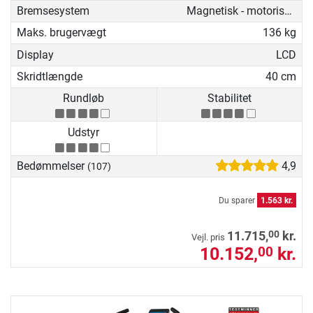
Bremsesystem
Magnetisk - motoriseret
Maks. brugervægt
136 kg
Display
LCD
Skridtlængde
40 cm
Rundløb
Stabilitet
Udstyr
Bedømmelser
4,9
(107)
Du sparer
1.563 kr.
00
11.715,
kr.
Vejl. pris
10.152,
kr.
00