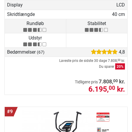
Display
LCD
Skridtlængde
40 cm
Rundløb
Stabilitet
Udstyr
Bedømmelser
4,8
(67)
Laveste pris de sidste 30 dage
7.808,
kr.
00
Du sparer
20%
00
7.808,
kr.
Tidligere pris
6.195,
kr.
00
#9