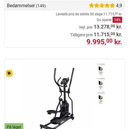
Bedømmelser
4,9
(149)
Laveste pris de sidste 30 dage
11.715,
kr.
00
Du sparer
14%
00
13.278,
kr.
Vejl. pris
00
11.715,
kr.
Tidligere pris
9.995,
kr.
00
På lager