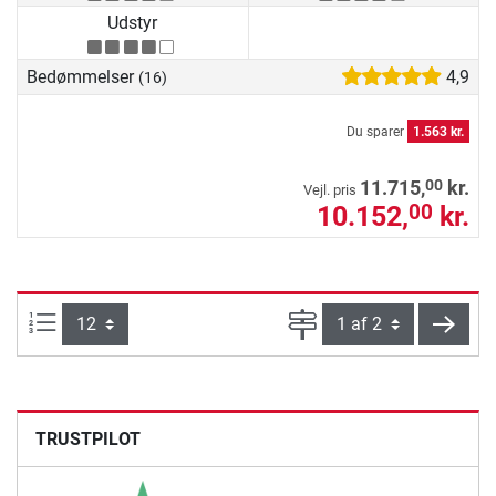
Udstyr
Bedømmelser
4,9
(16)
Du sparer
1.563 kr.
00
11.715,
kr.
Vejl. pris
10.152,
kr.
00
Artikel pr. side:
Side
vider
TRUSTPILOT