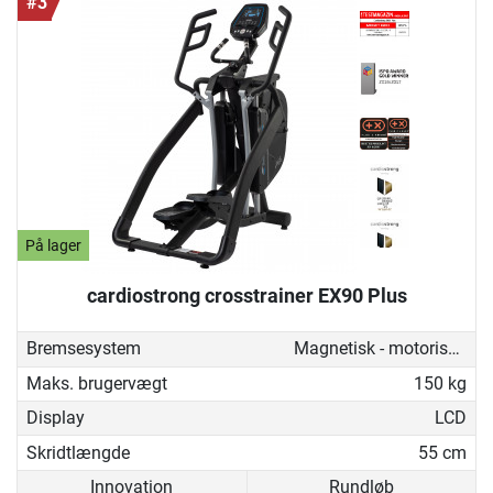
#3
På lager
cardiostrong crosstrainer EX90 Plus
Bremsesystem
Magnetisk - motoriseret
Maks. brugervægt
150 kg
Display
LCD
Skridtlængde
55 cm
Innovation
Rundløb