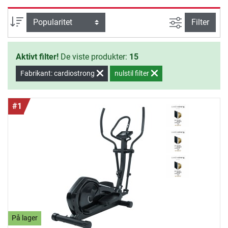
et enestående bevægelsesforløb.
crosstrainerne giver dig mange
Avanceret s
sortering
Filter
forskellige programmer og er meget
brugervenlige. Det behagelige tråd
Aktivt filter!
De viste produkter:
15
og de præcist forarbejdede
materialer gør disse crosstrainere til
Fabrikant: cardiostrong
nulstil filter
det ideelle træningsudstyr.
#1
På lager