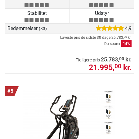
Stabilitet
Udstyr
Bedømmelser
4,9
(83)
Laveste pris de sidste 30 dage
25.783,
kr.
00
Du sparer
14%
00
25.783,
kr.
Tidligere pris
21.995,
kr.
00
#5