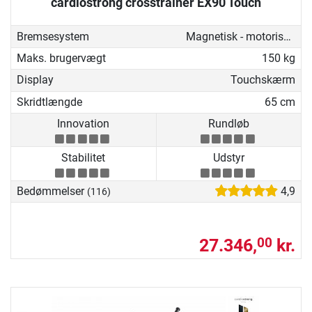
cardiostrong crosstrainer EX90 Touch
Bremsesystem
Magnetisk - motoriseret
Maks. brugervægt
150 kg
Display
Touchskærm
Skridtlængde
65 cm
Innovation
Rundløb
Stabilitet
Udstyr
Bedømmelser
4,9
(116)
27.346,
kr.
00