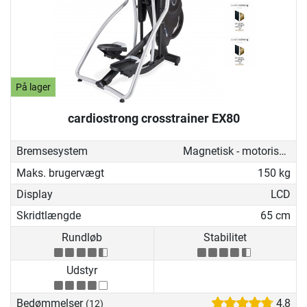
På lager
cardiostrong crosstrainer EX80
Bremsesystem
Magnetisk - motoriseret
Maks. brugervægt
150 kg
Display
LCD
Skridtlængde
65 cm
Rundløb
Stabilitet
Udstyr
Bedømmelser
4,8
(12)