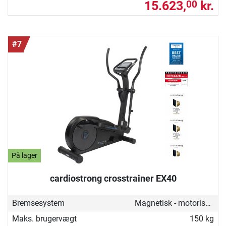
15.623,
kr.
00
#7
På lager
cardiostrong crosstrainer EX40
Bremsesystem
Magnetisk - motoriseret
Maks. brugervægt
150 kg