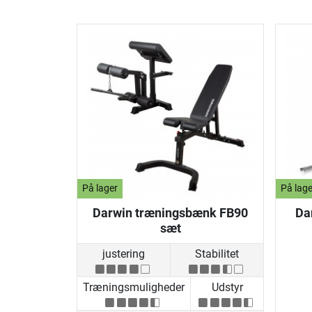
På lager
På lage
Darwin træningsbænk FB90
Da
sæt
justering
Stabilitet
Træningsmuligheder
Udstyr