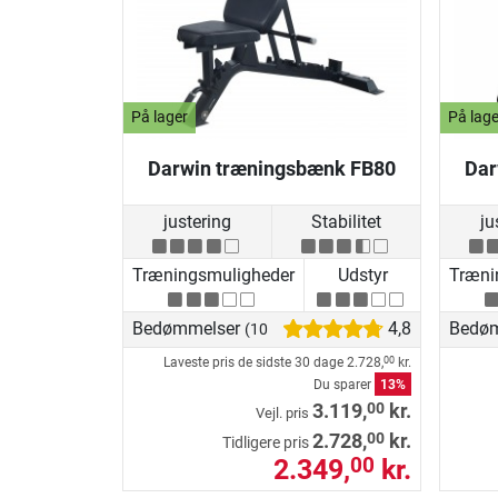
På lager
På lage
Darwin træningsbænk FB80
Dar
justering
Stabilitet
ju
Træningsmuligheder
Udstyr
Træni
Bedømmelser
4,8
Bedø
(10)
Laveste pris de sidste 30 dage
2.728,
kr.
00
Du sparer
13%
00
3.119,
kr.
Vejl. pris
00
2.728,
kr.
Tidligere pris
2.349,
kr.
00