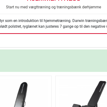
Start nu med vægttræning og træningsbænk derhjemme
udstyr som en introduktion til hjemmetræning. Darwin træningsbæn
t polstret, ryglænet kan justeres 7 gange op til den negative v
ning