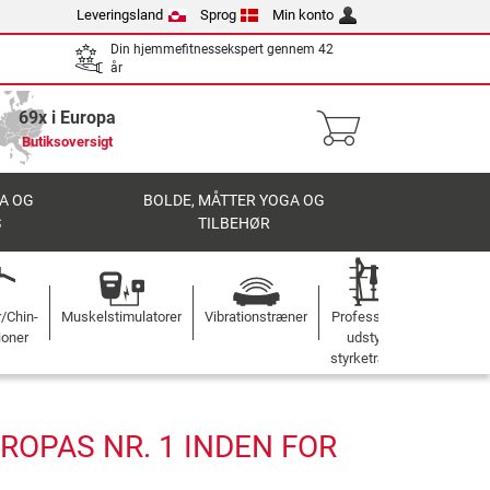
Leveringsland
Sprog
Min konto
Din hjemmefitnessekspert gennem 42
år
69x i Europa
Butiksoversigt
A OG
BOLDE, MÅTTER YOGA OG
S
TILBEHØR
r/Chin-
Muskelstimulatorer
Vibrationstræner
Professionelt
ioner
udstyr til
styrketræning
OPAS NR. 1 INDEN FOR