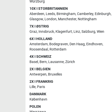
Würzburg
10X I STORBRITANNIEN
Aberdeen
,
Leeds
,
Birmingham
,
Camberley
,
Edinburgh
,
Glasgow
,
London
,
Manchester
,
Nottingham
7X I ØSTRIG
Graz
,
Innsbruck
,
Klagenfurt
,
Linz
,
Salzburg
,
Wien
6X I HOLLAND
Amsterdam
,
Bodegraven
,
Den Haag
,
Eindhoven
,
Roosendaal
,
Rotterdam
4X I SCHWEIZ
Basel
,
Bern
,
Lausanne
,
Zürich
2X I BELGIEN
Antwerpen
,
Bruxelles
2X I FRANKRIG
Lille
,
Paris
DANMARK
København
POLEN
Warszawa