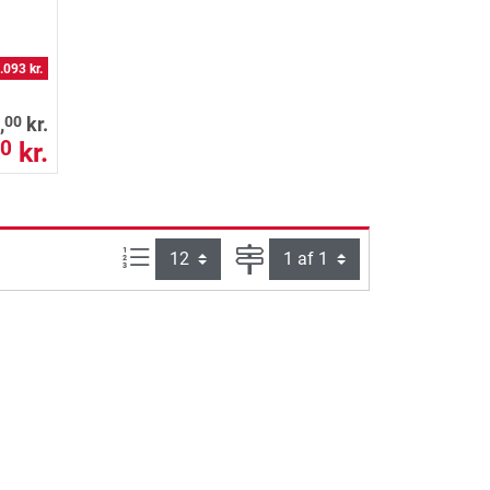
.093 kr.
00
,
kr.
kr.
0
Artikel pr. side:
Side