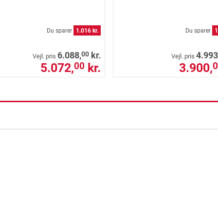
Du sparer
1.016 kr.
Du sparer
1
00
6.088,
kr.
4.993
Vejl. pris
Vejl. pris
5.072,
kr.
3.900,
00
0
ning