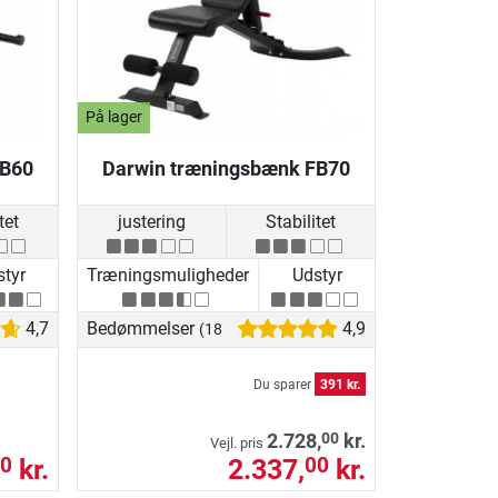
På lager
FB60
Darwin træningsbænk FB70
tet
justering
Stabilitet
tyr
Træningsmuligheder
Udstyr
4,7
Bedømmelser
4,9
(18)
Du sparer
391 kr.
00
2.728,
kr.
Vejl. pris
kr.
2.337,
kr.
0
00