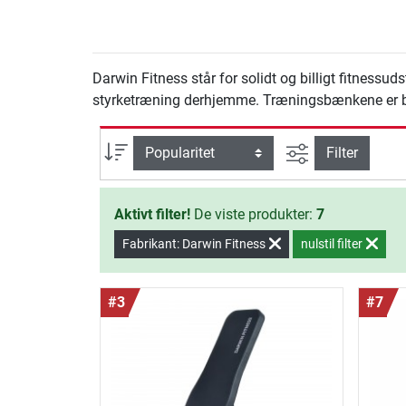
Darwin Fitness står for solidt og billigt fitness
styrketræning derhjemme. Træningsbænkene er blød
Avanceret søg
sortering
Filter
Aktivt filter!
De viste produkter:
7
Fabrikant: Darwin Fitness
nulstil filter
#3
#7