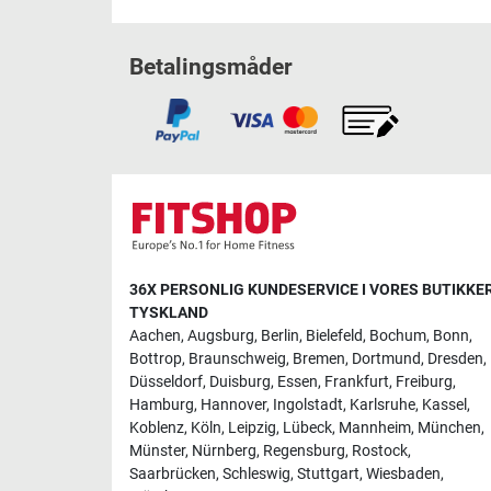
Betalingsmåder
36X PERSONLIG KUNDESERVICE I VORES BUTIKKER
TYSKLAND
Aachen
,
Augsburg
,
Berlin
,
Bielefeld
,
Bochum
,
Bonn
,
Bottrop
,
Braunschweig
,
Bremen
,
Dortmund
,
Dresden
,
Düsseldorf
,
Duisburg
,
Essen
,
Frankfurt
,
Freiburg
,
Hamburg
,
Hannover
,
Ingolstadt
,
Karlsruhe
,
Kassel
,
Koblenz
,
Köln
,
Leipzig
,
Lübeck
,
Mannheim
,
München
,
Münster
,
Nürnberg
,
Regensburg
,
Rostock
,
Saarbrücken
,
Schleswig
,
Stuttgart
,
Wiesbaden
,