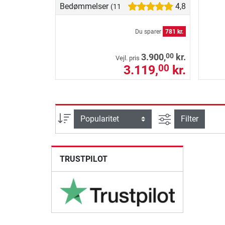
Bedømmelser
4,8
(11)
Du sparer
781 kr.
00
3.900,
kr.
Vejl. pris
3.119,
kr.
00
Avanceret søg
sortering
Filter
TRUSTPILOT