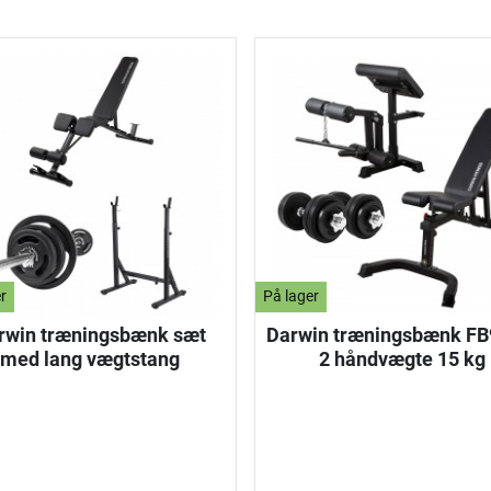
r
På lager
rwin træningsbænk sæt
Darwin træningsbænk FB
med lang vægtstang
2 håndvægte 15 kg