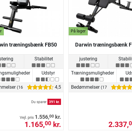
r
På lager
win træningsbænk FB50
Darwin træningsbænk 
stering
Stabilitet
justering
Stabili
ngsmuligheder
Udstyr
Træningsmuligheder
Uds
mmelser
4,5
Bedømmelser
(16)
(17)
Du sparer
391 kr.
00
1.556,
kr.
Vejl. pris
1.165,
kr.
2.337,
00
0