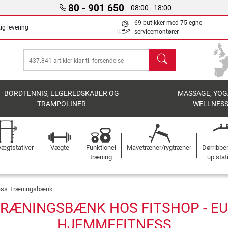
80 - 901 650
08:00 - 18:00
69 butikker med 75 egne
ig levering
servicemontører
søg
BORDTENNIS, LEGEREDSKABER OG
MASSAGE, YOG
TRAMPOLINER
WELLNES
ægtstativer
Vægte
Funktionel
Mavetræner/rygtræner
Dørribbe
træning
up stat
ness Træningsbænk
TRÆNINGSBÆNK HOS FITSHOP - EUR
HJEMMEFITNESS