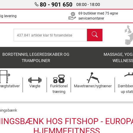
80 - 901 650
08:00 - 18:00
69 butikker med 75 egne
ig levering
servicemontører
søg
BORDTENNIS, LEGEREDSKABER OG
MASSAGE, YOG
TRAMPOLINER
WELLNES
ægtstativer
Vægte
Funktionel
Mavetræner/rygtræner
Dørribbe
træning
up stat
æningsbænk
INGSBÆNK HOS FITSHOP - EUROPA
HJEMMEFITNESS