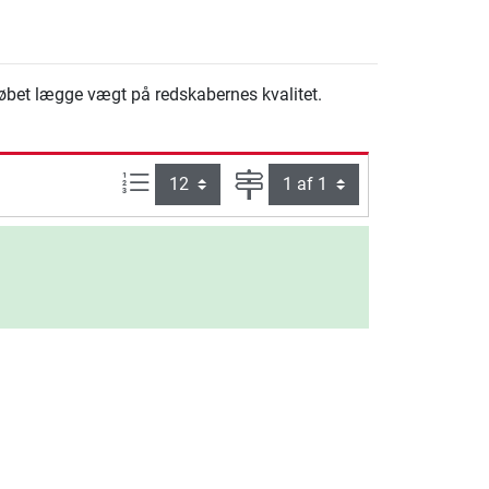
købet lægge vægt på redskabernes kvalitet.
Artikel pr. side:
Side