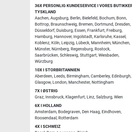
36X PERSONLIG KUNDESERVICE I VORES BUTIKKER
TYSKLAND
Aachen
,
Augsburg
,
Berlin
,
Bielefeld
,
Bochum
,
Bonn
,
Bottrop
,
Braunschweig
,
Bremen
,
Dortmund
,
Dresden
,
Düsseldorf
,
Duisburg
,
Essen
,
Frankfurt
,
Freiburg
,
Hamburg
,
Hannover
,
Ingolstadt
,
Karlsruhe
,
Kassel
,
Koblenz
,
Köln
,
Leipzig
,
Lübeck
,
Mannheim
,
München
,
Münster
,
Nürnberg
,
Regensburg
,
Rostock
,
Saarbrücken
,
Schleswig
,
Stuttgart
,
Wiesbaden
,
Würzburg
10X I STORBRITANNIEN
Aberdeen
,
Leeds
,
Birmingham
,
Camberley
,
Edinburgh
,
Glasgow
,
London
,
Manchester
,
Nottingham
7X I ØSTRIG
Graz
,
Innsbruck
,
Klagenfurt
,
Linz
,
Salzburg
,
Wien
6X I HOLLAND
Amsterdam
,
Bodegraven
,
Den Haag
,
Eindhoven
,
Roosendaal
,
Rotterdam
4X I SCHWEIZ