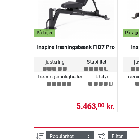
På lager
På lage
Inspire træningsbænk FID7 Pro
In
justering
Stabilitet
ju
Træningsmuligheder
Udstyr
Træni
5.463,
kr.
00
Avanceret søg
sortering
Filter