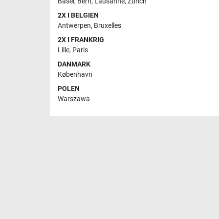
Basel
,
Bern
,
Lausanne
,
Zürich
2X I BELGIEN
Antwerpen
,
Bruxelles
2X I FRANKRIG
Lille
,
Paris
DANMARK
København
POLEN
Warszawa