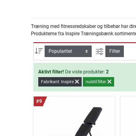
Træning med fitnessredskaber og tilbehør har dir
Produkterne fra Inspire Træningsbænk sortimentet 
Avanceret søg
sortering
Filter
Aktivt filter!
De viste produkter:
2
Fabrikant: Inspire
nulstil filter
#9