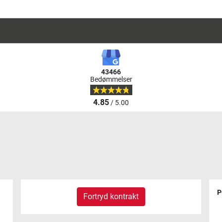
43466
Bedømmelser
4.85
/ 5.00
P
Fortryd kontrakt