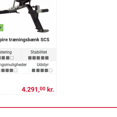
r
spire træningsbænk SCS
stering
Stabilitet
ngsmuligheder
Udstyr
4.291,
kr.
00
ning