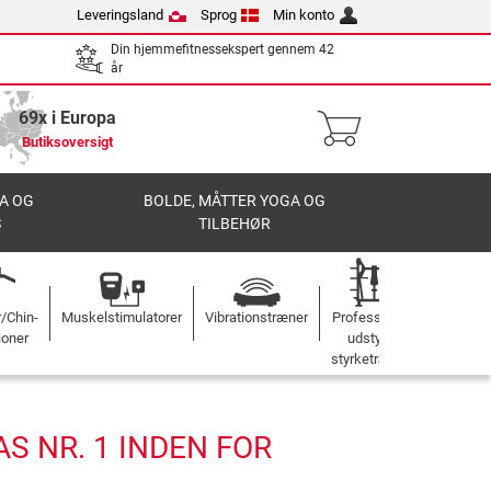
Leveringsland
Sprog
Min konto
Din hjemmefitnessekspert gennem 42
år
69x i Europa
Butiksoversigt
A OG
BOLDE, MÅTTER YOGA OG
S
TILBEHØR
r/Chin-
Muskelstimulatorer
Vibrationstræner
Professionelt
ioner
udstyr til
styrketræning
S NR. 1 INDEN FOR