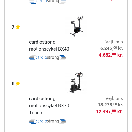
7
cardiostrong
Vejl. pris
00
6.245,
kr.
motionscykel BX40
4.682,
kr.
00
8
cardiostrong
Vejl. pris
00
13.278,
kr.
motionscykel BX70i
12.497,
kr.
00
Touch