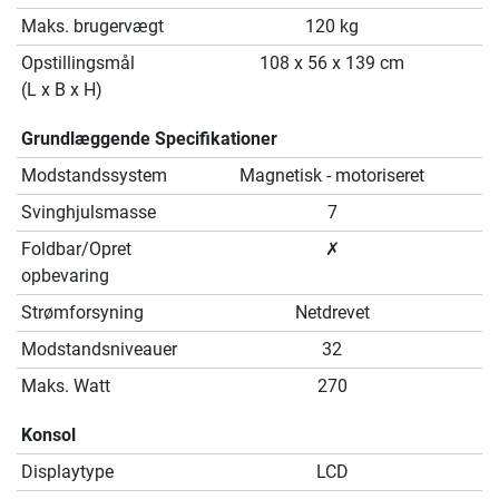
Maks. brugervægt
120 kg
Opstillingsmål
108 x 56 x 139 cm
(L x B x H)
Grundlæggende Specifikationer
Modstandssystem
Magnetisk - motoriseret
Svinghjulsmasse
7
Foldbar/Opret
✗
opbevaring
Strømforsyning
Netdrevet
Modstandsniveauer
32
Maks. Watt
270
Konsol
Displaytype
LCD