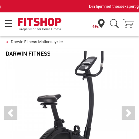
Din hjemmefitnessekspert gennem 42 år
69x
Darwin Fitness Motionscykler
Previous
Next