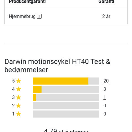
Producentgaranti
Garanti
Hjemmebrug
2 år
Darwin motionscykel HT40 Test &
bedømmelser
5
20
4
3
3
1
2
0
1
0
4.79
af 5 stjerner