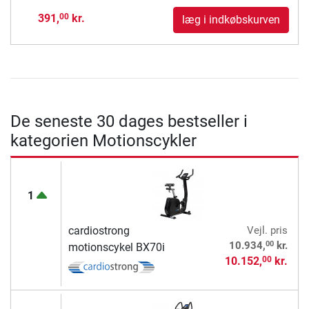
391,
kr.
00
læg i indkøbskurven
De seneste 30 dages bestseller i
kategorien Motionscykler
1
cardiostrong
Vejl. pris
00
10.934,
kr.
motionscykel BX70i
10.152,
kr.
00