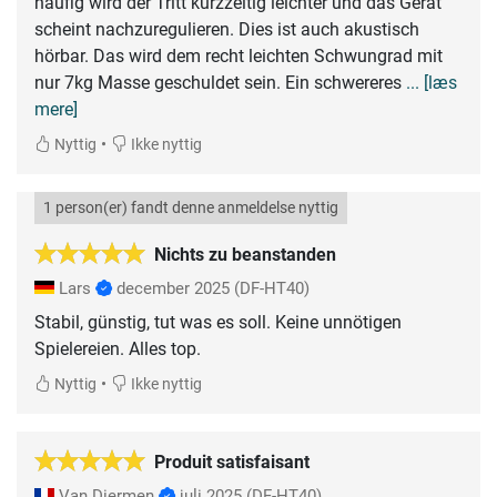
häufig wird der Tritt kurzzeitig leichter und das Gerät
scheint nachzuregulieren. Dies ist auch akustisch
hörbar. Das wird dem recht leichten Schwungrad mit
nur 7kg Masse geschuldet sein. Ein schwereres
... [læs
mere]
•
Nyttig
Ikke nyttig
1 person(er) fandt denne anmeldelse nyttig
Nichts zu beanstanden
Lars
december 2025
(DF-HT40)
Stabil, günstig, tut was es soll. Keine unnötigen
Spielereien. Alles top.
•
Nyttig
Ikke nyttig
Produit satisfaisant
Van Diermen
juli 2025
(DF-HT40)