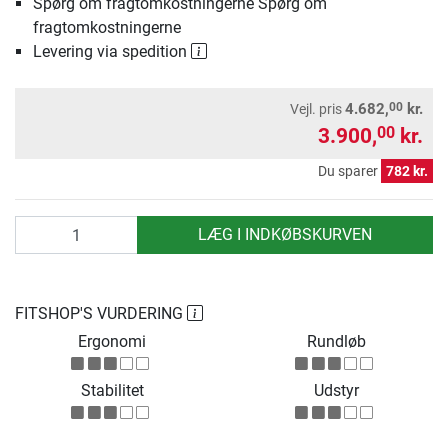
Spørg om fragtomkostningerne Spørg om
fragtomkostningerne
Levering via spedition
00
4.682,
kr.
Vejl. pris
3.900,
kr.
00
Du sparer
782 kr.
antal
LÆG I INDKØBSKURVEN
FITSHOP'S VURDERING
Ergonomi
Rundløb
Stabilitet
Udstyr