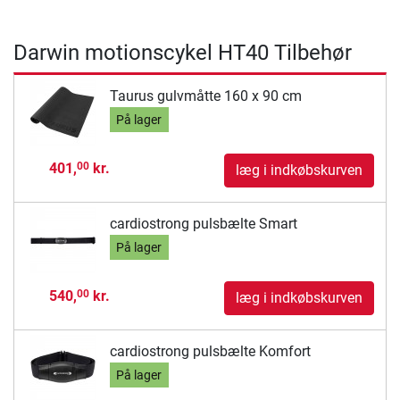
Darwin motionscykel HT40 Tilbehør
Taurus gulvmåtte 160 x 90 cm
På lager
401,
kr.
00
læg i indkøbskurven
cardiostrong pulsbælte Smart
På lager
540,
kr.
00
læg i indkøbskurven
cardiostrong pulsbælte Komfort
På lager