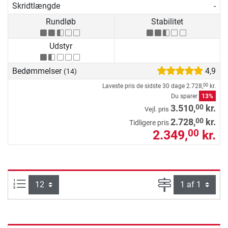
Skridtlængde
-
Rundløb
Stabilitet
Udstyr
Bedømmelser
4,9
(14)
Laveste pris de sidste 30 dage
2.728,
kr.
00
Du sparer
13%
00
3.510,
kr.
Vejl. pris
00
2.728,
kr.
Tidligere pris
2.349,
kr.
00
Artikel pr. side:
Side