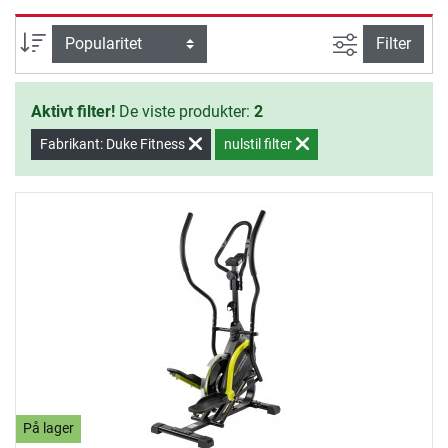
redskabernes kvalitet. Produkterne
fra Duke Fitness Crosstrainer
Avanceret s
sortering
Filter
sortimentet giver dig sikkerhed og
kvalitet til effektiv hjemmetræning.
Aktivt filter!
De viste produkter:
2
Fabrikant: Duke Fitness
nulstil filter
På lager