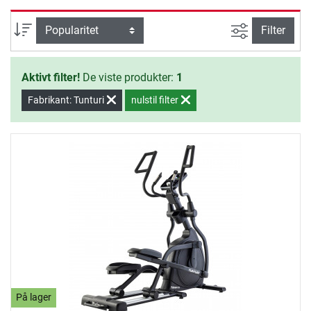
virkningsfuld, men også sjov, takket
være et sportsligt udstyr og talrige
Avanceret s
sortering
Filter
træningsprogrammer. Med en
enestående optik er Tunturi
Aktivt filter!
De viste produkter:
1
Crosstraineren et blikfang i ethvert
rum.
Fabrikant: Tunturi
nulstil filter
På lager