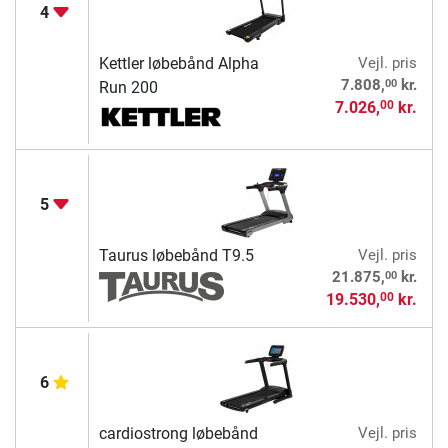
4
Kettler løbebånd Alpha
Vejl. pris
00
7.808,
kr.
Run 200
7.026,
kr.
00
5
Taurus løbebånd T9.5
Vejl. pris
00
21.875,
kr.
19.530,
kr.
00
6
cardiostrong løbebånd
Vejl. pris