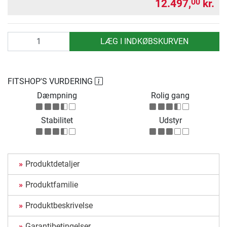
12.497,
kr.
00
antal
LÆG I INDKØBSKURVEN
FITSHOP'S VURDERING
Dæmpning
Rolig gang
Stabilitet
Udstyr
Produktdetaljer
Produktfamilie
Produktbeskrivelse
Garantibetingelser