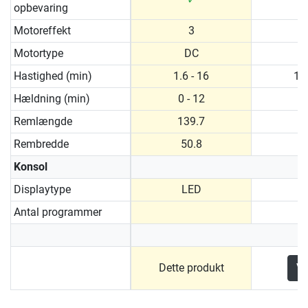
opbevaring
Motoreffekt
3
Motortype
DC
Hastighed (min)
1.6 - 16
1.6
Hældning (min)
0 - 12
0 
Remlængde
139.7
1
Rembredde
50.8
5
Konsol
Displaytype
LED
Antal programmer
Dette produkt
Vi