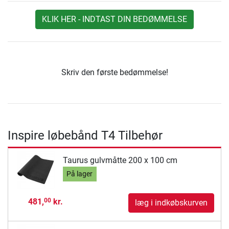
KLIK HER - INDTAST DIN BEDØMMELSE
Skriv den første bedømmelse!
Inspire løbebånd T4 Tilbehør
Taurus gulvmåtte 200 x 100 cm
På lager
481,
kr.
00
læg i indkøbskurven