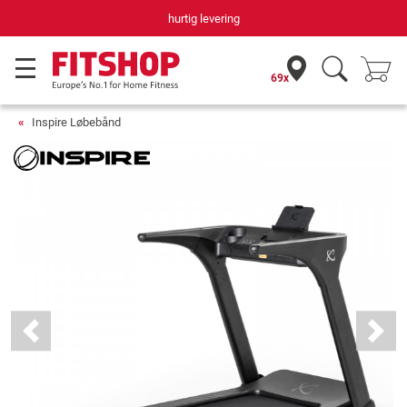
Din hjemmefitnessekspert gennem 42 år
69x
Inspire Løbebånd
Previous
Next