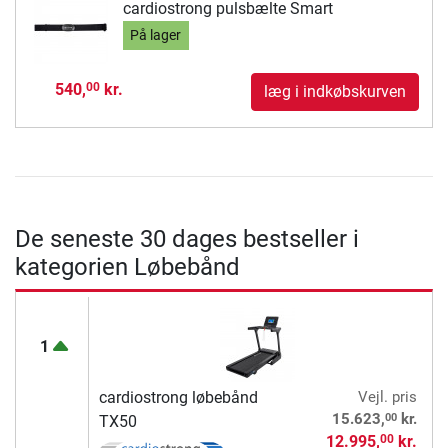
cardiostrong pulsbælte Smart
På lager
540,
kr.
00
læg i indkøbskurven
De seneste 30 dages bestseller i
kategorien Løbebånd
1
cardiostrong løbebånd
Vejl. pris
00
15.623,
kr.
TX50
12.995,
kr.
00