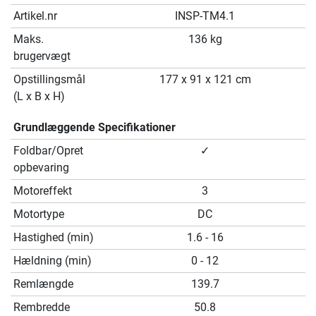
Artikel.nr
INSP-TM4.1
Maks.
136 kg
brugervægt
Opstillingsmål
177 x 91 x 121 cm
(L x B x H)
Grundlæggende Specifikationer
Foldbar/Opret
✓
opbevaring
Motoreffekt
3
Motortype
DC
Hastighed (min)
1.6 - 16
Hældning (min)
0 - 12
Remlængde
139.7
Rembredde
50.8