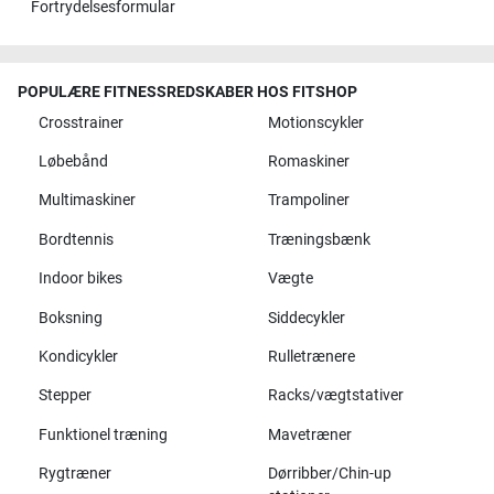
Fortrydelsesformular
POPULÆRE FITNESSREDSKABER HOS FITSHOP
Crosstrainer
Motionscykler
Løbebånd
Romaskiner
Multimaskiner
Trampoliner
Bordtennis
Træningsbænk
Indoor bikes
Vægte
Boksning
Siddecykler
Kondicykler
Rulletrænere
Stepper
Racks/vægtstativer
Funktionel træning
Mavetræner
Rygtræner
Dørribber/Chin-up