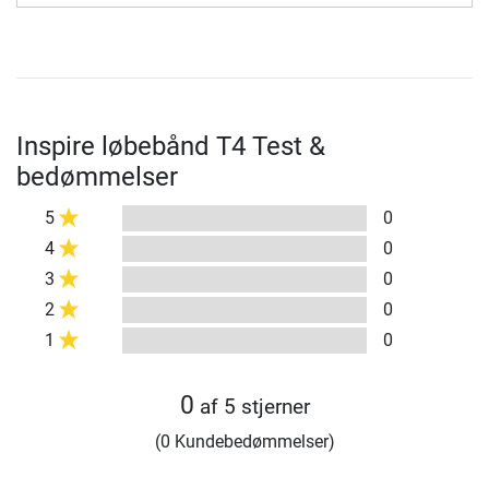
Inspire løbebånd T4 Test &
bedømmelser
5
0
4
0
3
0
2
0
1
0
0
af 5 stjerner
(0 Kundebedømmelser)