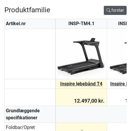
Produktfamilie
forstør
Artikel.nr
INSP-TM4.1
INSP
Inspire løbebånd T4
Inspire l
12.497,00 kr.
15
Grundlæggende
specifikationer
Foldbar/Opret
✓