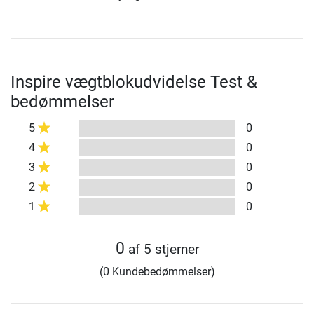
Inspire vægtblokudvidelse Test &
bedømmelser
5
0
4
0
3
0
2
0
1
0
0
af 5 stjerner
(0 Kundebedømmelser)