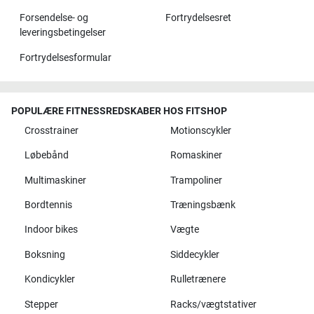
Forsendelse- og
Fortrydelsesret
leveringsbetingelser
Fortrydelsesformular
POPULÆRE FITNESSREDSKABER HOS FITSHOP
Crosstrainer
Motionscykler
Løbebånd
Romaskiner
Multimaskiner
Trampoliner
Bordtennis
Træningsbænk
Indoor bikes
Vægte
Boksning
Siddecykler
Kondicykler
Rulletrænere
Stepper
Racks/vægtstativer