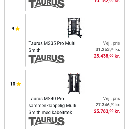
10.152,
kr.
00
9
Taurus MS35 Pro Multi
Vejl. pris
00
31.253,
kr.
Smith
23.438,
kr.
00
10
Taurus MS40 Pro
Vejl. pris
00
27.346,
kr.
sammenklappelig Multi
25.783,
kr.
00
Smith med kabeltræk