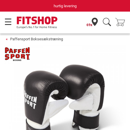
hurtig levering
69x
Paffensport Boksesækstræning