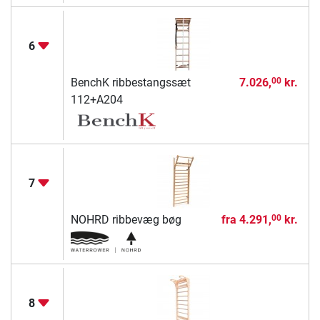
6
BenchK ribbestangssæt
7.026,
kr.
00
112+A204
7
NOHRD ribbevæg bøg
fra
4.291,
kr.
00
8