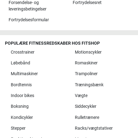
Forsendelse- og
Fortrydelsesret
leveringsbetingelser
Fortrydelsesformular
POPULÆRE FITNESSREDSKABER HOS FITSHOP
Crosstrainer
Motionscykler
Løbebånd
Romaskiner
Multimaskiner
Trampoliner
Bordtennis
Træningsbænk
Indoor bikes
Vægte
Boksning
Siddecykler
Kondicykler
Rulletrænere
Stepper
Racks/vægtstativer