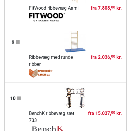
FitWood ribbevæg Aarni
fra
7.808,
kr.
00
9
Ribbevæg med runde
fra
2.036,
kr.
00
ribber
10
BenchK ribbevæg sæt
fra
15.037,
kr.
00
733