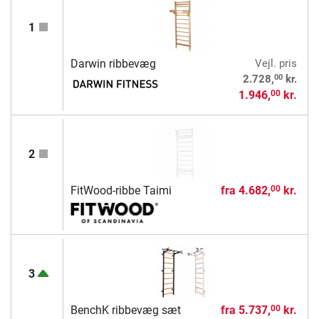
1
Darwin ribbevæg
Vejl. pris
00
2.728,
kr.
1.946,
kr.
00
2
FitWood-ribbe Taimi
fra
4.682,
kr.
00
3
BenchK ribbevæg sæt
fra
5.737,
kr.
00