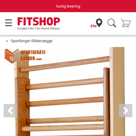
hurtig levering
69x
Sportlanger Ribbevægge
Previous
Next