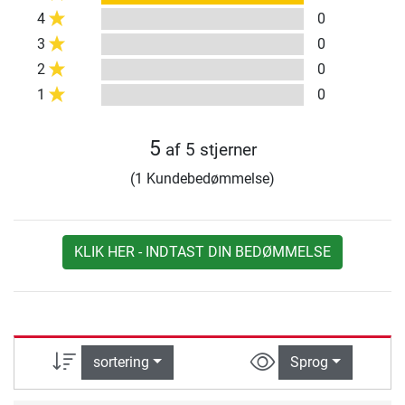
4
0
3
0
2
0
1
0
5
af 5 stjerner
(1 Kundebedømmelse)
KLIK HER - INDTAST DIN BEDØMMELSE
sortering
Sprog