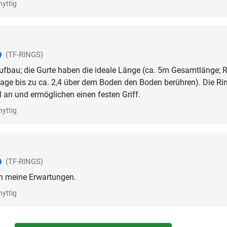
nyttig
(TF-RINGS)
ufbau; die Gurte haben die ideale Länge (ca. 5m Gesamtlänge; 
age bis zu ca. 2,4 über dem Boden den Boden berühren). Die Ri
l an und ermöglichen einen festen Griff.
nyttig
(TF-RINGS)
en meine Erwartungen.
nyttig