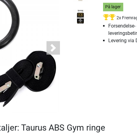
På lager
2x Fremra
Forsendelse-
leveringsbeti
Levering via
Next
aljer: Taurus ABS Gym ringe