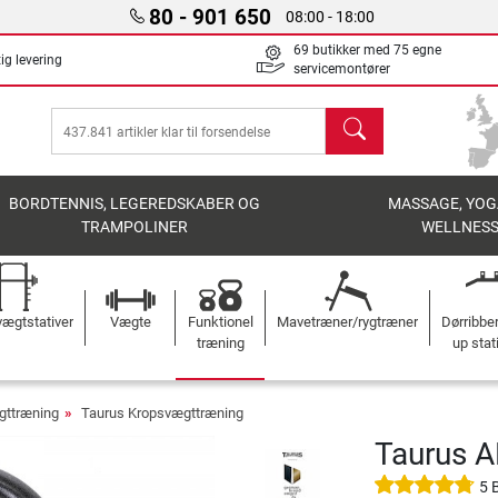
80 - 901 650
08:00 - 18:00
69 butikker med 75 egne
ig levering
servicemontører
søg
BORDTENNIS, LEGEREDSKABER OG
MASSAGE, YOG
TRAMPOLINER
WELLNES
ægtstativer
Vægte
Funktionel
Mavetræner/rygtræner
Dørribbe
træning
up stat
gttræning
Taurus Kropsvægttræning
Taurus A
5 