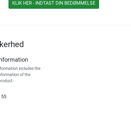
KLIK HER - INDTAST DIN BEDØMMELSE
kkerhed
Information
formation includes the
nformation of the
product.
 55