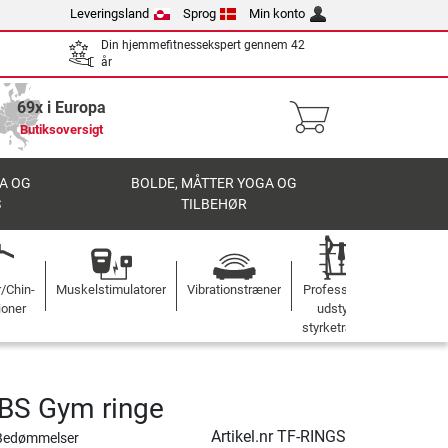
Leveringsland
Sprog
Min konto
Din hjemmefitnessekspert gennem 42
år
69x i Europa
Butiksoversigt
A OG
BOLDE, MÅTTER YOGA OG
S
TILBEHØR
r/Chin-
Muskelstimulatorer
Vibrationstræner
Professionelt
ioner
udstyr til
styrketræning
BS Gym ringe
Artikel.nr
TF-RINGS
Bedømmelser