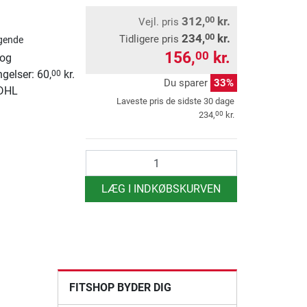
312,
kr.
00
Vejl. pris
234,
kr.
00
Tidligere pris
gende
156,
kr.
00
 og
ngelser: 60,
kr.
00
Du sparer
33%
 DHL
Laveste pris de sidste 30 dage
00
234,
kr.
antal
LÆG I INDKØBSKURVEN
FITSHOP BYDER DIG