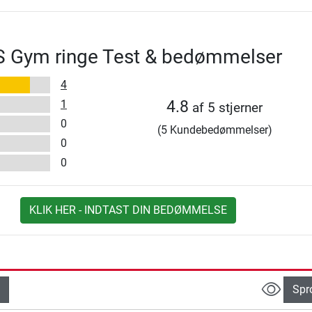
S Gym ringe Test & bedømmelser
4
1
4.8
af 5 stjerner
0
(5 Kundebedømmelser)
0
0
KLIK HER - INDTAST DIN BEDØMMELSE
Spr