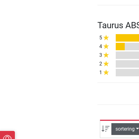
Taurus AB
5
4
3
2
1
sortering