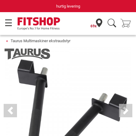
hurtig levering
69x
Taurus Multimaskiner ekstraudstyr
Previous
Next