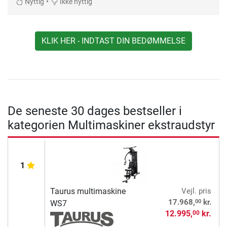
•
Nyttig
Ikke nyttig
KLIK HER - INDTAST DIN BEDØMMELSE
De seneste 30 dages bestseller i
kategorien Multimaskiner ekstraudstyr
1
Taurus multimaskine
Vejl. pris
00
17.968,
kr.
WS7
12.995,
kr.
00