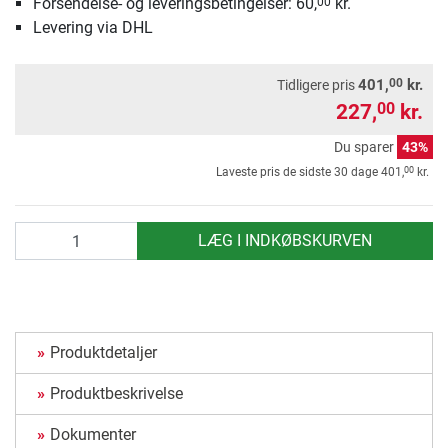
Forsendelse- og leveringsbetingelser: 60,
kr.
00
Levering via DHL
00
401,
kr.
Tidligere pris
227,
kr.
00
Du sparer
43%
00
Laveste pris de sidste 30 dage
401,
kr.
antal
LÆG I INDKØBSKURVEN
Produktdetaljer
Produktbeskrivelse
Dokumenter