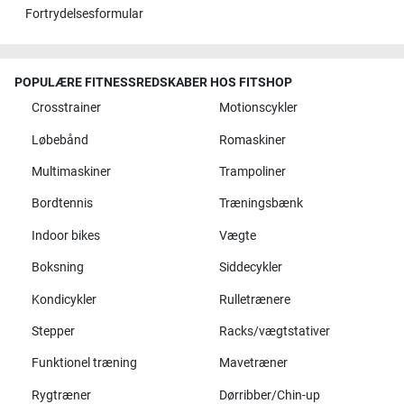
Fortrydelsesformular
POPULÆRE FITNESSREDSKABER HOS FITSHOP
Crosstrainer
Motionscykler
Løbebånd
Romaskiner
Multimaskiner
Trampoliner
Bordtennis
Træningsbænk
Indoor bikes
Vægte
Boksning
Siddecykler
Kondicykler
Rulletrænere
Stepper
Racks/vægtstativer
Funktionel træning
Mavetræner
Rygtræner
Dørribber/Chin-up