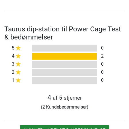
Taurus dip-station til Power Cage Test
& bedømmelser
5
0
4
2
3
0
2
0
1
0
4
af 5 stjerner
(2 Kundebedømmelser)