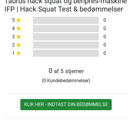
Taurus hack squat og benpres-maskine
IFP | Hack Squat Test & bedømmelser
5
0
4
0
3
0
2
0
1
0
0
af 5 stjerner
(0 Kundebedømmelser)
KLIK HER - INDTAST DIN BEDØMMELSE