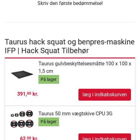
Skriv den første bedømmelse!
Taurus hack squat og benpres-maskine
IFP | Hack Squat Tilbehør
Taurus gulvbeskyttelsesmåtte 100 x 100 x
1,5 cm
På lager
391,
kr.
00
læg i indkøbskurven
Taurus 50 mm vægtskive CPU 3G
På lager
62,
kr.
00
læg i indkøbskurven