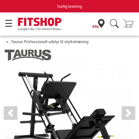
hurtig levering
Din h
69x
Taurus Professionelt udstyr til styrketræning
Previous
Next