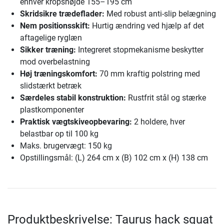
enhver kropshøjde 155–195 cm
Skridsikre trædeflader:
Med robust anti-slip belægning
Nem positionsskift:
Hurtig ændring ved hjælp af det
aftagelige ryglæn
Sikker træning:
Integreret stopmekanisme beskytter
mod overbelastning
Høj træningskomfort:
70 mm kraftig polstring med
slidstærkt betræk
Særdeles stabil konstruktion:
Rustfrit stål og stærke
plastkomponenter
Praktisk vægtskiveopbevaring:
2 holdere, hver
belastbar op til 100 kg
Maks. brugervægt: 150 kg
Opstillingsmål: (L) 264 cm x (B) 102 cm x (H) 138 cm
Produktbeskrivelse: Taurus hack squat