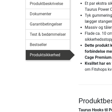
Et par ekstra si
Produktbeskrivelse
Taurus Power 
Dokumenter
Tyk gummering 
lægger stange
Garantibetingelser
Massiv og tåler
Flade ca. 10 c
Test & bedømmelser
sikkerhedsstop
Bestseller
Dette produkt 
forbindelse m
Produktsikkerhed
Cage Premium
Kvalitet har en 
om Fitshops kv
Produktbes
Taurus Hooks til 