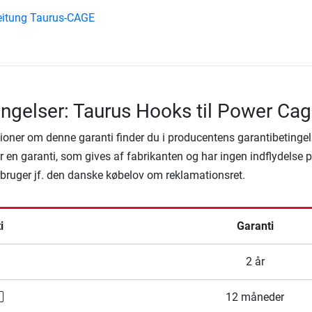
eitung Taurus-CAGE
ingelser: Taurus Hooks til Power Ca
ioner om denne garanti finder du i producentens garantibetingel
 en garanti, som gives af fabrikanten og har ingen indflydelse 
rbruger jf. den danske købelov om reklamationsret.
i
Garanti
2 år
12 måneder