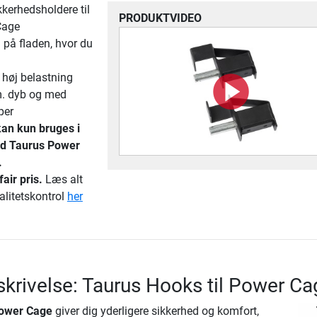
kkerhedsholdere til
PRODUKTVIDEO
Cage
på fladen, hvor du
n
 høj belastning
m. dyb og med
per
kan kun bruges i
ed Taurus Power
.
fair pris.
Læs alt
alitetskontrol
her
krivelse: Taurus Hooks til Power Ca
Power Cage
giver dig yderligere sikkerhed og komfort,