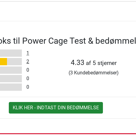
oks til Power Cage Test & bedømmel
1
2
4.33
af 5 stjerner
0
(3 Kundebedømmelser)
0
0
KLIK HER - INDTAST DIN BEDØMMELSE