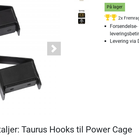
På lager
2x Fremra
Forsendelse-
leveringsbeti
Levering via
Next
aljer: Taurus Hooks til Power Cage