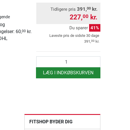
391,
kr.
00
Tidligere pris
227,
kr.
00
gende
 og
Du sparer
41%
ngelser: 60,
kr.
00
Laveste pris de sidste 30 dage
 DHL
00
391,
kr.
antal
LÆG I INDKØBSKURVEN
FITSHOP BYDER DIG