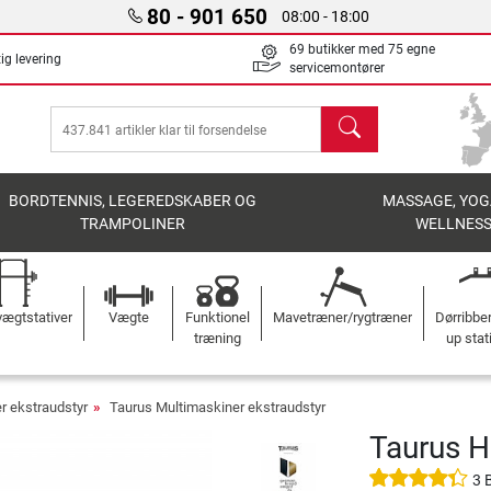
80 - 901 650
08:00 - 18:00
69 butikker med 75 egne
ig levering
servicemontører
søg
BORDTENNIS, LEGEREDSKABER OG
MASSAGE, YOG
TRAMPOLINER
WELLNES
ægtstativer
Vægte
Funktionel
Mavetræner/rygtræner
Dørribbe
træning
up stat
r ekstraudstyr
Taurus Multimaskiner ekstraudstyr
Taurus H
3 