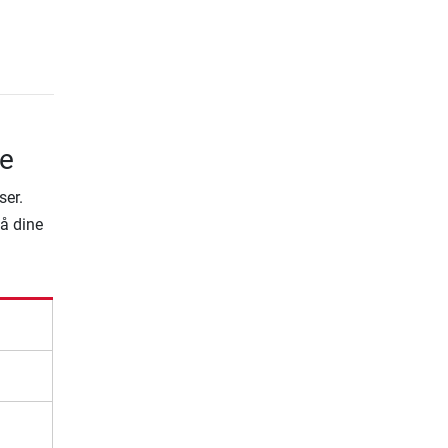
ge
ser.
på dine