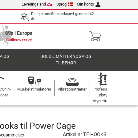
Leveringsland
Sprog
Min konto
Din hjemmefitnessekspert gennem 42
år
69x i Europa
Butiksoversigt
A OG
BOLDE, MÅTTER YOGA OG
S
TILBEHØR
r/Chin-
Muskelstimulatorer
Vibrationstræner
Professionelt
ioner
udstyr til
styrketræning
ooks til Power Cage
Artikel.nr
TF-HOOKS
Bedømmelser