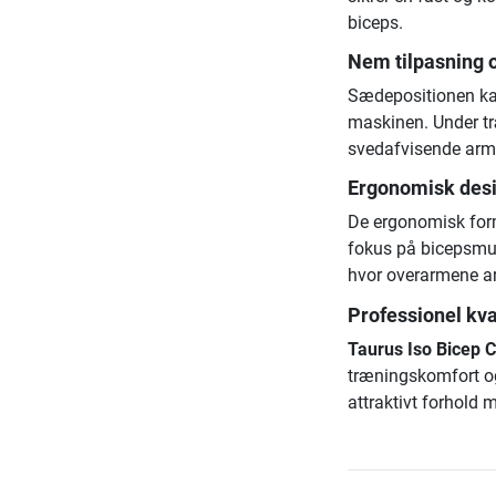
biceps.
Nem tilpasning 
Sædepositionen kan
maskinen. Under tr
svedafvisende arm
Ergonomisk desi
De ergonomisk form
fokus på bicepsmusk
hvor overarmene a
Professionel kval
Taurus Iso Bicep C
træningskomfort og
attraktivt forhold m