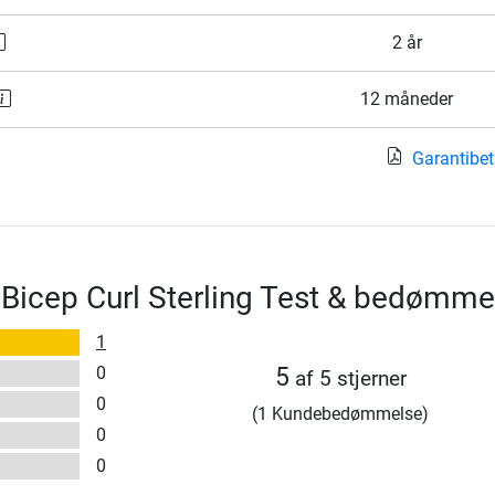
2 år
12 måneder
Garantibet
 Bicep Curl Sterling Test & bedømme
1
0
5
af 5 stjerner
0
(1 Kundebedømmelse)
0
0