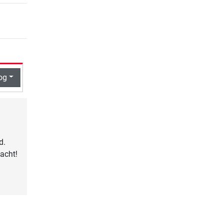
og
d.
acht!