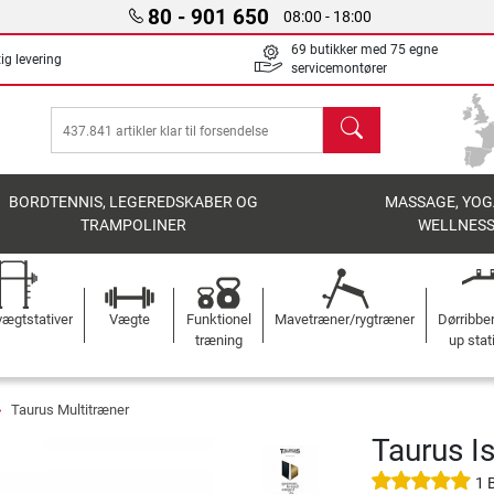
80 - 901 650
08:00 - 18:00
69 butikker med 75 egne
ig levering
servicemontører
søg
BORDTENNIS, LEGEREDSKABER OG
MASSAGE, YOG
TRAMPOLINER
WELLNES
ægtstativer
Vægte
Funktionel
Mavetræner/rygtræner
Dørribbe
træning
up stat
Taurus Multitræner
Taurus Is
1 