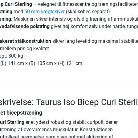
p Curl Sterling
– velegnet til fitnesscentre og træningsfaciliteter
stning
med
50 mm vægtskiver
(skal købes separat)
æning
: Maskinen sikrer intensiv og alsidig træning af armmusku
vedafvisende polstring
giver høj komfort selv under hårde, tung
akeret stålkonstruktion
sikrer lang levetid og maksimal stabilite
mellem pris og kvalitet
gt: 300 kg
 (L) 141 cm x (B) 105 cm x (H) 121 cm
krivelse: Taurus Iso Bicep Curl Sterl
tet bicepstræning
url Sterling
er et yderst robust og stabilt curlpult, der er
iv træning af overarmenes muskulatur. Konstruktionen
ontrolleret bevægelse, som giver optimal aktivering af