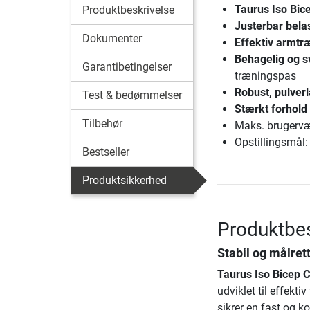
Taurus Iso Bice
Produktbeskrivelse
Justerbar bela
Dokumenter
Effektiv armtr
Behagelig og s
Garantibetingelser
træningspas
Robust, pulverl
Test & bedømmelser
Stærkt forhold
Tilbehør
Maks. brugervæ
Opstillingsmål:
Bestseller
Produktsikkerhed
Produktbes
Stabil og målret
Taurus Iso Bicep C
udviklet til effekt
sikrer en fast og k