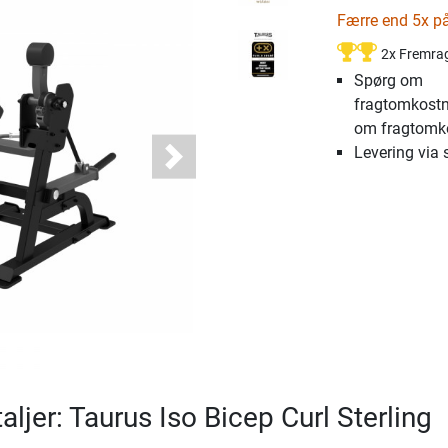
Færre end 5x på
2x Fremra
Spørg om
fragtomkostn
om fragtomk
Levering via 
Next
ljer: Taurus Iso Bicep Curl Sterling