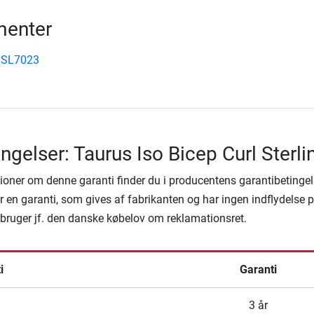
enter
 SL7023
ngelser: Taurus Iso Bicep Curl Sterli
ioner om denne garanti finder du i producentens garantibetingel
 en garanti, som gives af fabrikanten og har ingen indflydelse 
rbruger jf. den danske købelov om reklamationsret.
i
Garanti
3 år