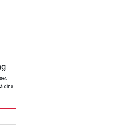
ng
ser.
på dine