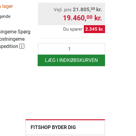
 lager
21.805,
kr.
00
Vejl. pris
19.460,
kr.
00
gende
Du sparer
2.345 kr.
ingerne Spørg
ostningerne
spedition
antal
LÆG I INDKØBSKURVEN
FITSHOP BYDER DIG