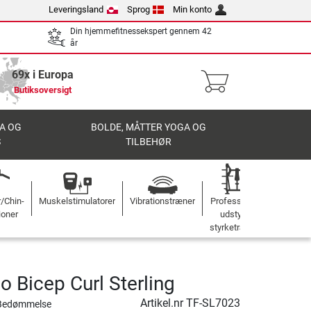
Leveringsland
Sprog
Min konto
Din hjemmefitnessekspert gennem 42
år
69x i Europa
Butiksoversigt
A OG
BOLDE, MÅTTER YOGA OG
S
TILBEHØR
r/Chin-
Muskelstimulatorer
Vibrationstræner
Professionelt
ioner
udstyr til
styrketræning
o Bicep Curl Sterling
Artikel.nr
TF-SL7023
Bedømmelse