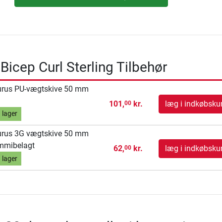
Bicep Curl Sterling Tilbehør
urus PU-vægtskive 50 mm
101,
kr.
læg i indkøbsku
00
 lager
urus 3G vægtskive 50 mm
mmibelagt
62,
kr.
læg i indkøbsku
00
 lager