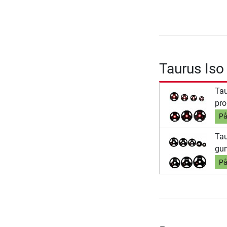
Taurus Iso 
Ta
pro
På
Ta
gu
På