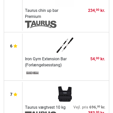
Taurus chin up bar
234,
kr.
00
Premium
6
Iron Gym Extension Bar
54,
kr.
00
(Forlængelsesstang)
7
00
Taurus vægtvest 10 kg
Vejl. pris
696,
kr.
383,
kr.
00