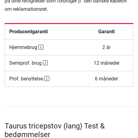
på dine rettigheder som forbruger jf. den danske købelov
om reklamationsret.
Producentgaranti
Garanti
Hjemmebrug
2 år
Semiprof. brug
12 måneder
Prof. benyttelse
6 måneder
Taurus tricepstov (lang) Test &
bedømmelser