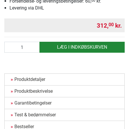
Forsendelse- og leveringsbetingelser: 60,
kr.
00
Levering via DHL
312,
kr.
00
antal
LÆG I INDKØBSKURVEN
Produktdetaljer
Produktbeskrivelse
Garantibetingelser
Test & bedømmelser
Bestseller