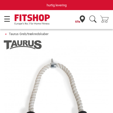
hurtig levering
69x
Taurus Greb/trækredskaber