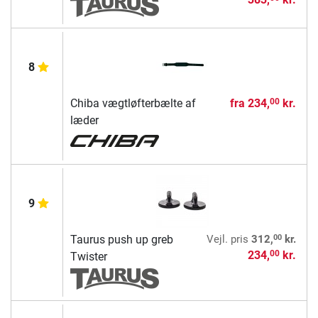
8
Chiba vægtløfterbælte af
fra
234,
kr.
00
læder
9
00
Taurus push up greb
Vejl. pris
312,
kr.
234,
kr.
00
Twister