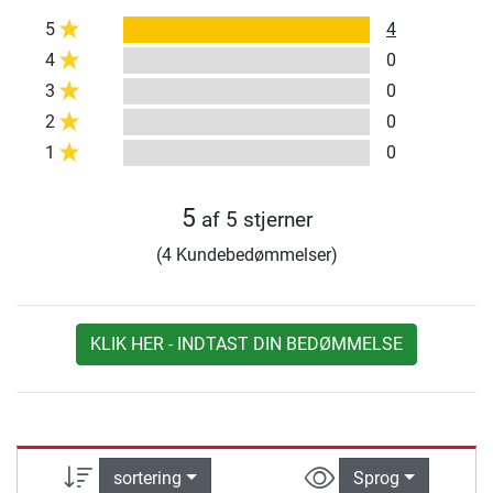
5
4
4
0
3
0
2
0
1
0
5
af 5 stjerner
(4 Kundebedømmelser)
KLIK HER - INDTAST DIN BEDØMMELSE
sortering
Sprog