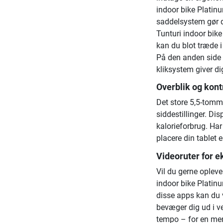
indoor bike Platin
saddelsystem gør de
Tunturi indoor bik
kan du blot træde i
På den anden side 
kliksystem giver di
Overblik og kont
Det store 5,5-tomme
siddestillinger. Di
kalorieforbrug. Har 
placere din tablet 
Videoruter for e
Vil du gerne oplev
indoor bike Platin
disse apps kan du 
bevæger dig ud i ve
tempo – for en mer