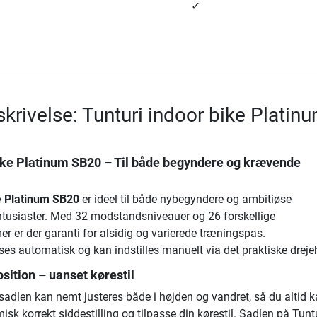
✓
krivelse: Tunturi indoor bike Platin
bike Platinum SB20
– Til både begyndere og krævende
ke Platinum SB20
er ideel til både nybegyndere og ambitiøse
usiaster. Med 32 modstandsniveauer og 26 forskellige
 er der garanti for alsidig og varierede træningspas.
es automatisk og kan indstilles manuelt via det praktiske drejeh
osition – uanset kørestil
 sadlen kan nemt justeres både i højden og vandret, så du altid 
sk korrekt siddestilling og tilpasse din kørestil. Sadlen på Tunt