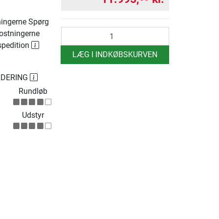
ingerne Spørg
antal
ostningerne
spedition
LÆG I INDKØBSKURVEN
RDERING
Rundløb
Udstyr