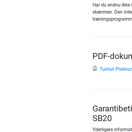
Har du endnu ikke f
skærmen. Den integr
træningsprogramm
PDF-dokum
Tunturi Platin
Garantibet
SB20
Yderligere informat