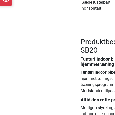
Sæde justerbart
horisontalt
Produktbes
SB20
Tunturi indoor 
hjemmetræning
Tunturi indoor bi
hjemmetræningsent
træningsprogrammer
Modstanden tilpass
Altid den rette p
Multigrip-styret og
indtage en ergonomi