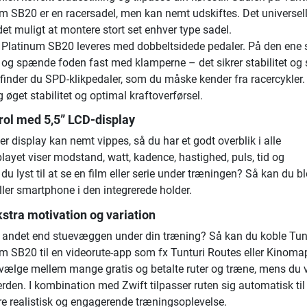
um SB20 er en racersadel, men kan nemt udskiftes. Det universel
t muligt at montere stort set enhver type sadel.
e Platinum SB20 leveres med dobbeltsidede pedaler. På den ene 
 og spænde foden fast med klamperne – det sikrer stabilitet og s
finder du SPD-klikpedaler, som du måske kender fra racercykler.
g øget stabilitet og optimal kraftoverførsel.
rol med 5,5” LCD-display
r display kan nemt vippes, så du har et godt overblik i alle
splayet viser modstand, watt, kadence, hastighed, puls, tid og
du lyst til at se en film eller serie under træningen? Så kan du bl
eller smartphone i den integrerede holder.
kstra motivation og variation
e andet end stuevæggen under din træning? Så kan du koble Tun
um SB20 til en videorute-app som fx Tunturi Routes eller Kinom
vælge mellem mange gratis og betalte ruter og træne, mens du v
rden. I kombination med Zwift tilpasser ruten sig automatisk til 
e realistisk og engagerende træningsoplevelse.