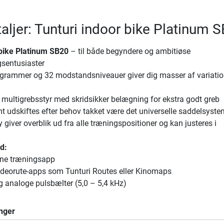
aljer: Tunturi indoor bike Platinum 
 bike Platinum SB20
– til både begyndere og ambitiøse
sentusiaster
grammer og 32 modstandsniveauer giver dig masser af variatio
 multigrebsstyr med skridsikker belægning for ekstra godt greb
 udskiftes efter behov takket være det universelle saddelsyste
 giver overblik ud fra alle træningspositioner og kan justeres i
d:
kne træningsapp
deorute-apps som Tunturi Routes eller Kinomaps
g analoge pulsbælter (5,0 – 5,4 kHz)
nger