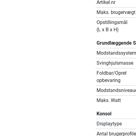
Artikel.nr
Maks. brugervægt
Opstillingsmål
(L x B x H)
Grundlæggende Sp
Modstandssyste
Svinghjulsmasse
Foldbar/Opret
opbevaring
Modstandsniveau
Maks. Watt
Konsol
Displaytype
Antal brugerprofile