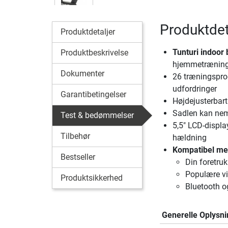
Produktdet
Produktdetaljer
Tunturi indoor
Produktbeskrivelse
hjemmetræning
Dokumenter
26 træningspro
udfordringer
Garantibetingelser
Højdejusterbart
Sadlen kan nemt
Test & bedømmelser
5,5" LCD-display
Tilbehør
hældning
Kompatibel me
Bestseller
Din foretru
Populære vi
Produktsikkerhed
Bluetooth o
Generelle Oplysni