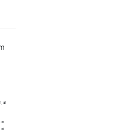
um
jul.
kan
uri