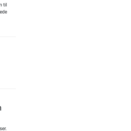
 til
sede
m
ser.