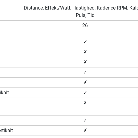
Distance, Effekt/Watt, Hastighed, Kadence RPM, Kalor
Puls, Tid
26
✓
✗
✗
✓
✗
ikalt
✓
✗
✓
rtikalt
✗