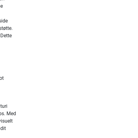
le
side
tøtte.
 Dette
ot
turi
aps. Med
isuelt
dit