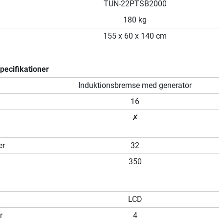
TUN-22PTSB2000
180 kg
155 x 60 x 140 cm
ecifikationer
m
Induktionsbremse med generator
16
✗
er
32
350
LCD
r
4