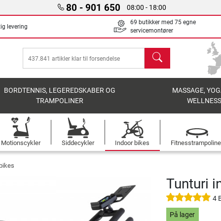
80 - 901 650
08:00 - 18:00
69 butikker med 75 egne
ig levering
servicemontører
søg
BORDTENNIS, LEGEREDSKABER OG
MASSAGE, YOG
TRAMPOLINER
WELLNES
Motionscykler
Siddecykler
Indoor bikes
Fitnesstrampoline
 bikes
Tunturi 
4 
På lager