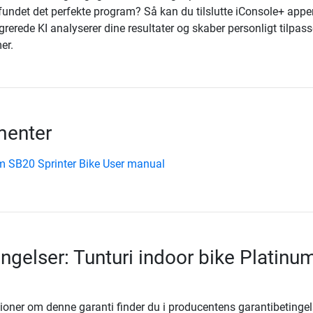
undet det perfekte program? Så kan du tilslutte iConsole+ appen
erede KI analyserer dine resultater og skaber personligt tilpas
er.
enter
um SB20 Sprinter Bike User manual
ingelser: Tunturi indoor bike Platinu
ioner om denne garanti finder du i producentens garantibetingel