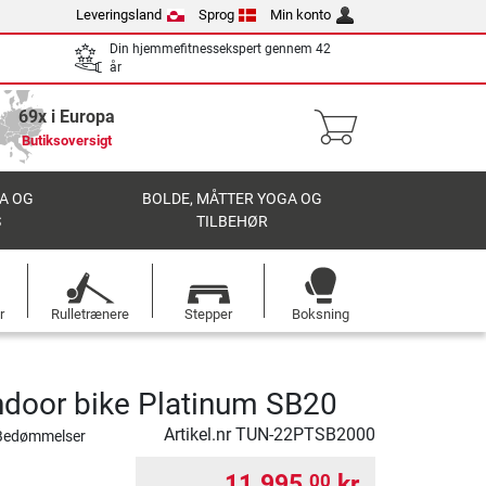
Leveringsland
Sprog
Min konto
Din hjemmefitnessekspert gennem 42
år
69x i Europa
Butiksoversigt
A OG
BOLDE, MÅTTER YOGA OG
S
TILBEHØR
r
Rulletrænere
Stepper
Boksning
indoor bike Platinum SB20
Artikel.nr
TUN-22PTSB2000
Bedømmelser
11.995,
kr.
00