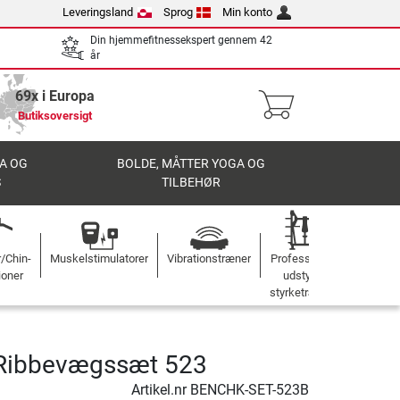
Leveringsland
Sprog
Min konto
Din hjemmefitnessekspert gennem 42
år
69x i Europa
Butiksoversigt
A OG
BOLDE, MÅTTER YOGA OG
S
TILBEHØR
r/Chin-
Muskelstimulatorer
Vibrationstræner
Professionelt
ioner
udstyr til
styrketræning
Ribbevægssæt 523
Artikel.nr
BENCHK-SET-523B