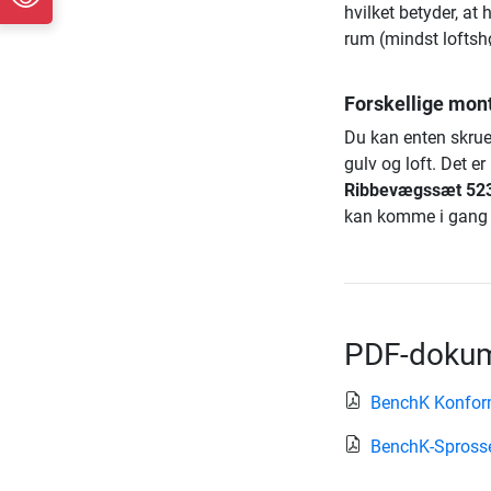
hvilket betyder, at
rum (mindst loftsh
Forskellige mon
Du kan enten skrue
gulv og loft. Det er
Ribbevægssæt 52
kan komme i gang 
PDF-dokum
BenchK Konform
BenchK-Spross