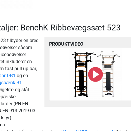
taljer: BenchK Ribbevægssæt 523
3 tilbyder en bred
PRODUKTVIDEO
ngsøvelser såsom
bicepsøvelser
t inkluderer en
 fast pull-up bar,
bar DB1
og en
gsbænk B1
bøgetræ og stål
opæiske
darder (PN-EN
N-EN 913:2019-03
dstyr)
len