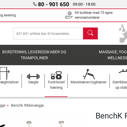
80 - 901 650
09:00 - 18:00
69 butikker med 75 egne
ig levering
servicemontører
søg
BORDTENNIS, LEGEREDSKABER OG
MASSAGE, YOG
TRAMPOLINER
WELLNES
ægtstativer
Vægte
Funktionel
Mavetræner/rygtræner
Dørribbe
træning
up stat
gge
Benchk Ribbevægge
BenchK 