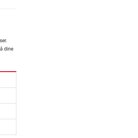
3
ser.
på dine