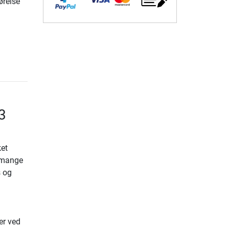
ørelse
3
ket
r mange
s og
er ved