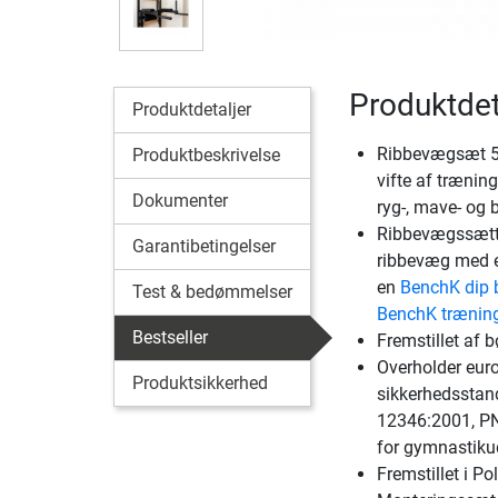
Produktde
Produktdetaljer
Ribbevægsæt 52
Produktbeskrivelse
vifte af træni
Dokumenter
ryg-, mave- og 
Ribbevægssætte
Garantibetingelser
ribbevæg med en
en
BenchK dip 
Test & bedømmelser
BenchK trænin
Bestseller
Fremstillet af 
Overholder eur
Produktsikkerhed
sikkerhedsstan
12346:2001, P
for gymnastiku
Fremstillet i Po