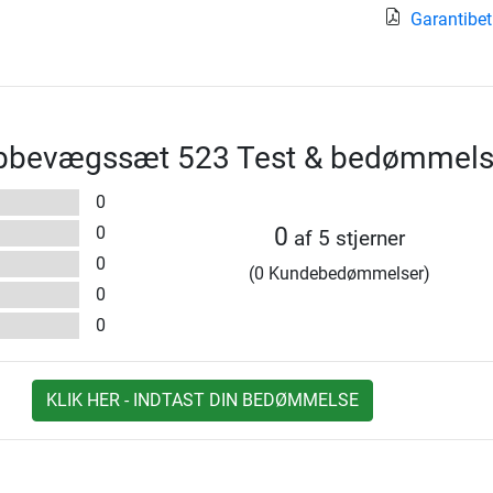
Garantibet
bbevægssæt 523 Test & bedømmels
0
0
0
af 5 stjerner
0
(0 Kundebedømmelser)
0
0
KLIK HER - INDTAST DIN BEDØMMELSE