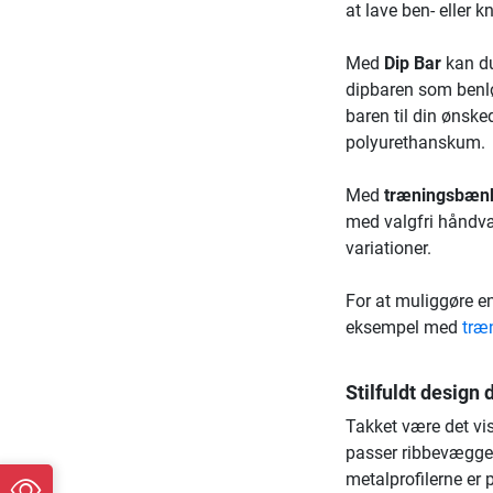
at lave ben- eller k
Med
Dip Bar
kan du
dipbaren som benlø
baren til din ønsk
polyurethanskum.
Med
træningsbæn
med valgfri håndv
variationer.
For at muliggøre e
eksempel med
træ
Stilfuldt design 
Takket være det vi
passer ribbevæggen
metalprofilerne er 