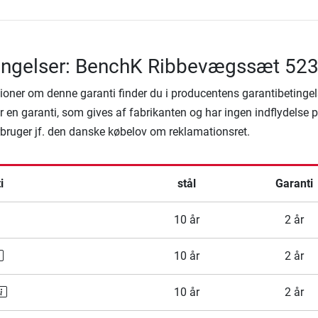
tingelser: BenchK Ribbevægssæt 52
ioner om denne garanti finder du i producentens garantibetingel
 en garanti, som gives af fabrikanten og har ingen indflydelse 
rbruger jf. den danske købelov om reklamationsret.
i
stål
Garanti
10 år
2 år
10 år
2 år
10 år
2 år