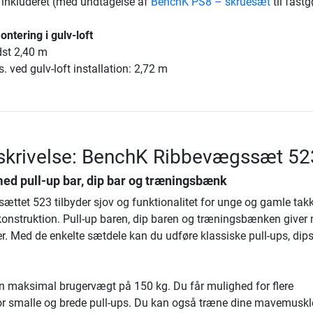
inkluderet (med undtagelse af
BenchK PS8 – skruesæt
til fastg
ntering i gulv-loft
st 2,40 m
ved gulv-loft installation: 2,72 m
skrivelse: BenchK Ribbevægssæt 52
d pull-up bar, dip bar og træningsbænk
ttet 523 tilbyder sjov og funktionalitet for unge og gamle tak
konstruktion. Pull-up baren, dip baren og træningsbænken give
. Med de enkelte sætdele kan du udføre klassiske pull-ups, dip
en maksimal brugervægt på 150 kg. Du får mulighed for flere
r smalle og brede pull-ups. Du kan også træne dine mavemuskl