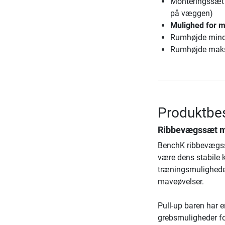
Monteringssæt 
på væggen)
Mulighed for mo
Rumhøjde mind
Rumhøjde maks. 
Produktbe
Ribbevægssæt me
BenchK ribbevægssæ
være dens stabile 
træningsmuligheder
maveøvelser.
Pull-up baren har 
grebsmuligheder fo