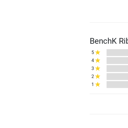
BenchK Ri
5
4
3
2
1