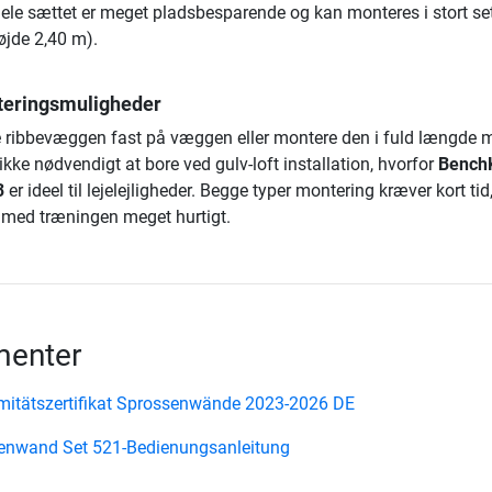
 hele sættet er meget pladsbesparende og kan monteres i stort set
øjde 2,40 m).
teringsmuligheder
 ribbevæggen fast på væggen eller montere den i fuld længde 
 ikke nødvendigt at bore ved gulv-loft installation, hvorfor
Bench
3
er ideel til lejelejligheder. Begge typer montering kræver kort tid
med træningen meget hurtigt.
enter
itätszertifikat Sprossenwände 2023-2026 DE
enwand Set 521-Bedienungsanleitung