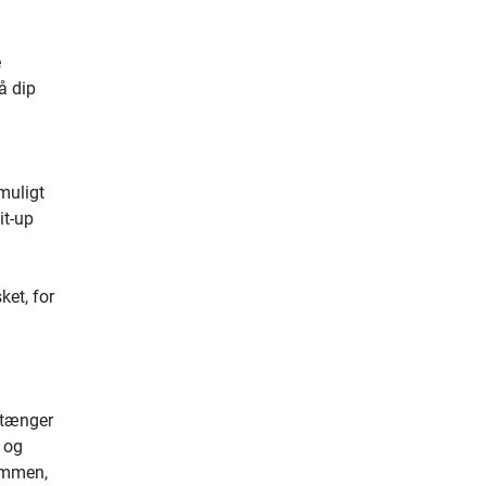
e
å dip
muligt
it-up
et, for
stænger
 og
sammen,