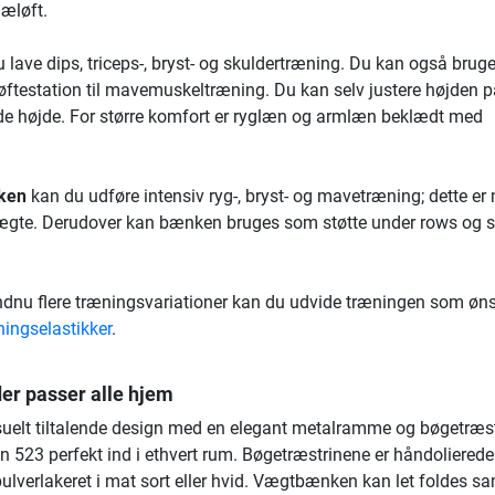
næløft.
 lave dips, triceps-, bryst- og skuldertræning. Du kan også brug
ftestation til mavemuskeltræning. Du kan selv justere højden p
ede højde. For større komfort er ryglæn og armlæn beklædt med
ken
kan du udføre intensiv ryg-, bryst- og mavetræning; dette er 
ægte. Derudover kan bænken bruges som støtte under rows og s
ndnu flere træningsvariationer kan du udvide træningen som ønsk
ningselastikker
.
der passer alle hjem
suelt tiltalende design med en elegant metalramme og bøgetræ
 523 perfekt ind i ethvert rum. Bøgetræstrinene er håndolierede
pulverlakeret i mat sort eller hvid. Vægtbænken kan let foldes 