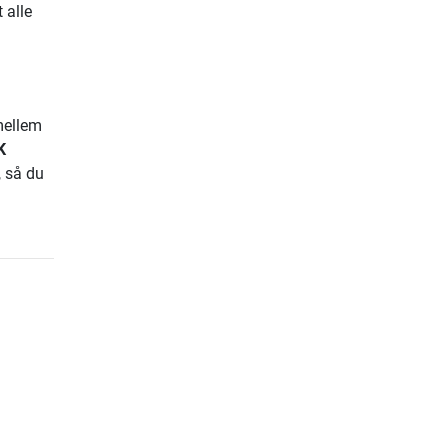
 alle
mellem
K
, så du