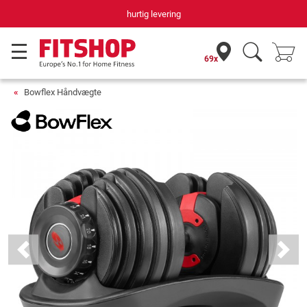
Din hjemmefitnessekspert gennem 42 år
69x
Bowflex Håndvægte
Previous
Next