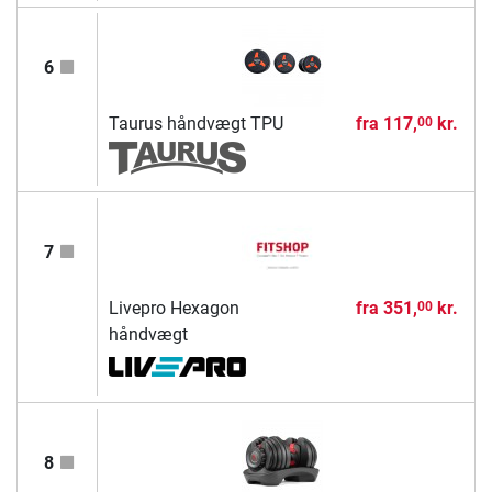
6
Taurus håndvægt TPU
fra
117,
kr.
00
7
Livepro Hexagon
fra
351,
kr.
00
håndvægt
8