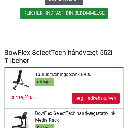
KLIK HER - INDTAST DIN BEDØMMELSE
BowFlex SelectTech håndvægt 552i
Tilbehør
Taurus træningsbænk B900
På lager
3.119,
kr.
00
læg i indkøbskurven
BowFlex SelectTech håndvægtstativ inkl.
Media Rack
På lager