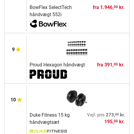
BowFlex SelectTech
fra
1.946,
kr.
00
håndvægt 552i
9
Proud Hexagon håndvægt
fra
391,
kr.
00
10
00
Duke Fitness 15 kg
Vejl. pris
273,
kr.
195,
kr.
00
håndvægtsæt