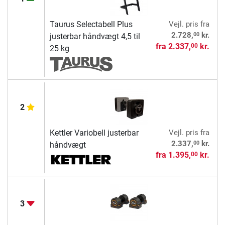
Taurus Selectabell Plus
Vejl. pris
fra
00
2.728,
kr.
justerbar håndvægt 4,5 til
fra
2.337,
kr.
00
25 kg
2
Kettler Variobell justerbar
Vejl. pris
fra
00
2.337,
kr.
håndvægt
fra
1.395,
kr.
00
3