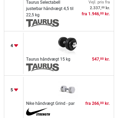
Taurus Selectabell
Vejl. pris
fra
00
2.337,
kr.
justerbar håndvægt 4,5 til
fra
1.946,
kr.
00
22,5 kg
4
Taurus håndvægt 15 kg
547,
kr.
00
5
Nike håndvægt Grind - par
fra
266,
kr.
00