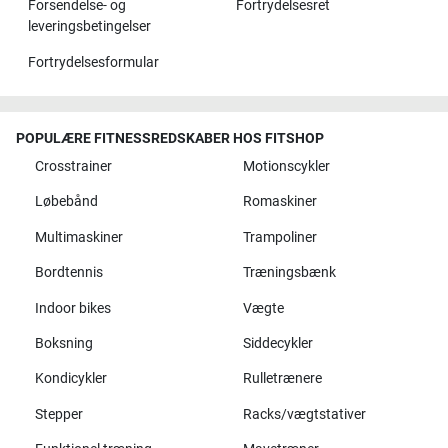
Forsendelse- og
Fortrydelsesret
leveringsbetingelser
Fortrydelsesformular
POPULÆRE FITNESSREDSKABER HOS FITSHOP
Crosstrainer
Motionscykler
Løbebånd
Romaskiner
Multimaskiner
Trampoliner
Bordtennis
Træningsbænk
Indoor bikes
Vægte
Boksning
Siddecykler
Kondicykler
Rulletrænere
Stepper
Racks/vægtstativer