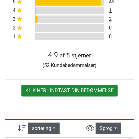
5
49
4
1
3
2
2
0
1
0
4.9
af 5 stjerner
(52 Kundebedømmelser)
KLIK HER - INDTAST DIN BEDØMMELSE
sortering
Sprog