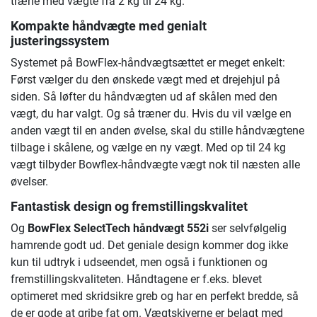
træne med vægte fra 2 kg til 24 kg.
Kompakte håndvægte med genialt
justeringssystem
Systemet på BowFlex-håndvægtsættet er meget enkelt:
Først vælger du den ønskede vægt med et drejehjul på
siden. Så løfter du håndvægten ud af skålen med den
vægt, du har valgt. Og så træner du. Hvis du vil vælge en
anden vægt til en anden øvelse, skal du stille håndvægtene
tilbage i skålene, og vælge en ny vægt. Med op til 24 kg
vægt tilbyder Bowflex-håndvægte vægt nok til næsten alle
øvelser.
Fantastisk design og fremstillingskvalitet
Og
BowFlex SelectTech håndvægt 552i
ser selvfølgelig
hamrende godt ud. Det geniale design kommer dog ikke
kun til udtryk i udseendet, men også i funktionen og
fremstillingskvaliteten. Håndtagene er f.eks. blevet
optimeret med skridsikre greb og har en perfekt bredde, så
de er gode at gribe fat om. Vægtskiverne er belagt med