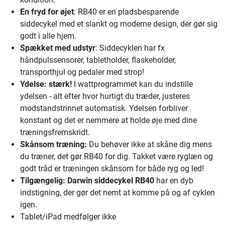
En fryd for øjet
: RB40 er en pladsbesparende
siddecykel med et slankt og moderne design, der gør sig
godt i alle hjem.
Spækket med udstyr
: Siddecyklen har fx
håndpulssensorer, tabletholder, flaskeholder,
transporthjul og pedaler med strop!
Ydelse: stærk!
I wattprogrammet kan du indstille
ydelsen - alt efter hvor hurtigt du træder, justeres
modstandstrinnet automatisk. Ydelsen forbliver
konstant og det er nemmere at holde øje med dine
træningsfremskridt.
Skånsom træning:
Du behøver ikke at skåne dig mens
du træner, det gør RB40 for dig. Takket være ryglæn og
godt tråd er træningen skånsom for både ryg og led!
Tilgængelig:
Darwin siddecykel RB40
har en dyb
indstigning, der gør det nemt at komme på og af cyklen
igen.
Tablet/iPad medfølger ikke