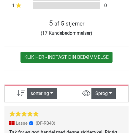
1
0
5
af 5 stjerner
(17 Kundebedømmelser)
KLIK HER - INDTAST DIN BEDØMMELSE
sortering
Sprog
Lasse
(DF-RB40)
Tak for en god handel med denne siddecykel. Rigtig