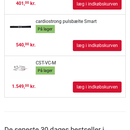
401,
kr.
00
læg i indkøbskurven
cardiostrong pulsbælte Smart
På lager
540,
kr.
00
læg i indkøbskurven
CST-VC-M
På lager
1.549,
kr.
00
læg i indkøbskurven
De seneste 30 dages bestseller i