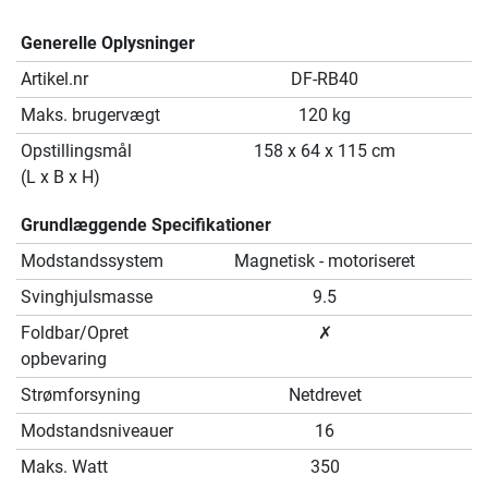
Generelle Oplysninger
Artikel.nr
DF-RB40
Maks. brugervægt
120 kg
Opstillingsmål
158 x 64 x 115 cm
(L x B x H)
Grundlæggende Specifikationer
Modstandssystem
Magnetisk - motoriseret
Svinghjulsmasse
9.5
Foldbar/Opret
✗
opbevaring
Strømforsyning
Netdrevet
Modstandsniveauer
16
Maks. Watt
350