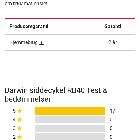
om reklamationsret.
Producentgaranti
Garanti
Hjemmebrug
2 år
Darwin siddecykel RB40 Test &
bedømmelser
5
17
4
0
3
0
2
0