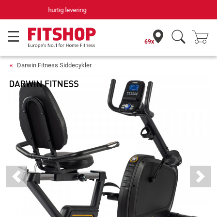
Din hjemmefitnessekspert gennem 42 år
69x
Darwin Fitness Siddecykler
Previous
Next