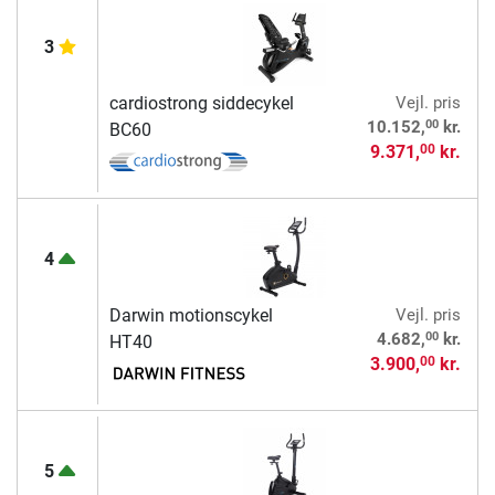
3
cardiostrong siddecykel
Vejl. pris
00
10.152,
kr.
BC60
9.371,
kr.
00
4
Darwin motionscykel
Vejl. pris
00
4.682,
kr.
HT40
3.900,
kr.
00
5