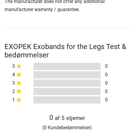
The manufacturer does not offer any additional
manufacturer warranty / guarantee.
EXOPEK Exobands for the Legs Test &
bedømmelser
5
0
4
0
3
0
2
0
1
0
0
af 5 stjerner
(0 Kundebedømmelser)