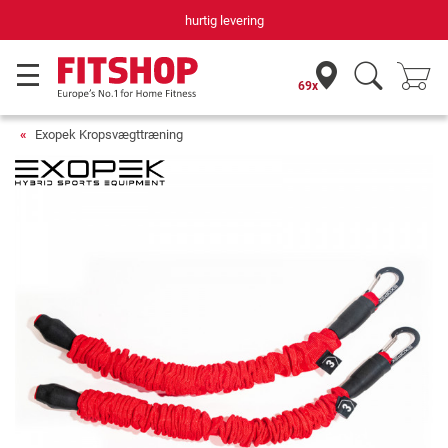
hurtig levering
69x
Exopek Kropsvægttræning