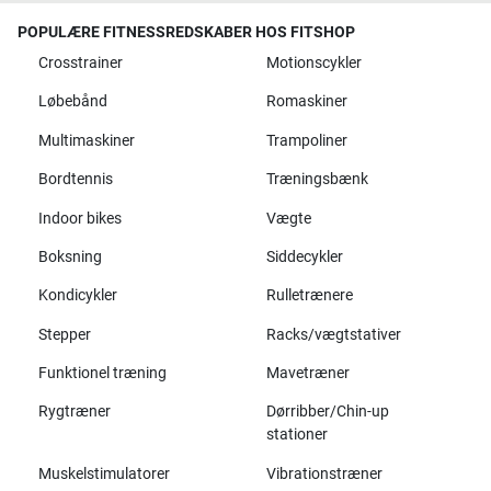
POPULÆRE FITNESSREDSKABER HOS FITSHOP
Crosstrainer
Motionscykler
Løbebånd
Romaskiner
Multimaskiner
Trampoliner
Bordtennis
Træningsbænk
Indoor bikes
Vægte
Boksning
Siddecykler
Kondicykler
Rulletrænere
Stepper
Racks/vægtstativer
Funktionel træning
Mavetræner
Rygtræner
Dørribber/Chin-up
stationer
Muskelstimulatorer
Vibrationstræner