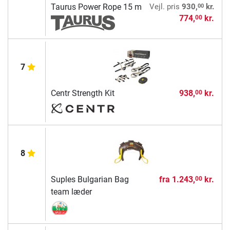
00
Taurus Power Rope 15 m
Vejl. pris
930,
kr.
774,
kr.
00
7
Centr Strength Kit
938,
kr.
00
8
Suples Bulgarian Bag
fra
1.243,
kr.
00
team læder