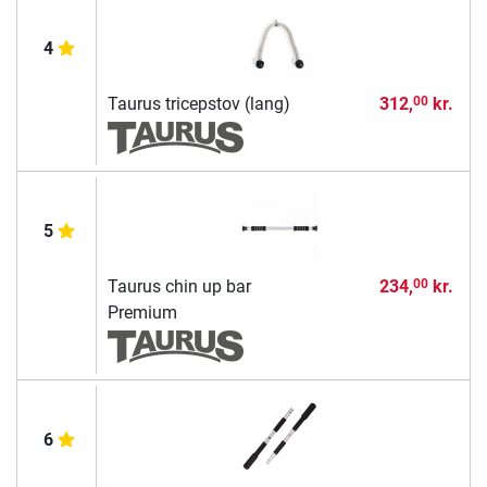
4
Taurus tricepstov (lang)
312,
kr.
00
5
Taurus chin up bar
234,
kr.
00
Premium
6