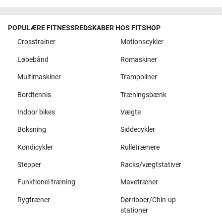
POPULÆRE FITNESSREDSKABER HOS FITSHOP
Crosstrainer
Motionscykler
Løbebånd
Romaskiner
Multimaskiner
Trampoliner
Bordtennis
Træningsbænk
Indoor bikes
Vægte
Boksning
Siddecykler
Kondicykler
Rulletrænere
Stepper
Racks/vægtstativer
Funktionel træning
Mavetræner
Rygtræner
Dørribber/Chin-up
stationer