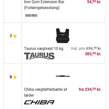
Iron Gym Extension Bar
54,
kr.
00
(Forlængelsesstang)
7
00
Taurus vægtvest 10 kg
Vejl. pris
696,
kr.
383,
kr.
00
8
Chiba vægtløfterbælte af
fra
234,
kr.
00
læder