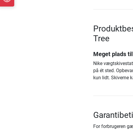
Produktbes
Tree
Meget plads ti
Nike vægtskivestati
på ét sted. Opbeva
kun lidt. Skiverne
Garantibet
For forbrugeren gæ