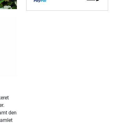
keret
r.
samt den
samlet