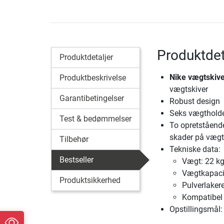
Produktdet
Produktdetaljer
Nike vægtskive
Produktbeskrivelse
vægtskiver
Garantibetingelser
Robust design
Seks vægtholder
Test & bedømmelser
To opretståend
skader på vægt
Tilbehør
Tekniske data:
Bestseller
Vægt: 22 k
Vægtkapacit
Produktsikkerhed
Pulverlake
Kompatibel
Opstillingsmål: