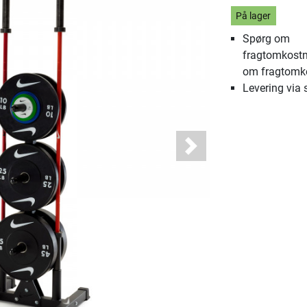
På lager
Spørg om
fragtomkostn
om fragtomk
Levering via 
Next