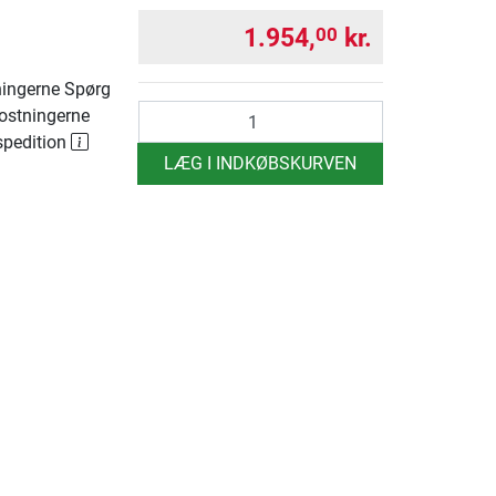
1.954,
kr.
00
ingerne Spørg
antal
ostningerne
spedition
LÆG I INDKØBSKURVEN