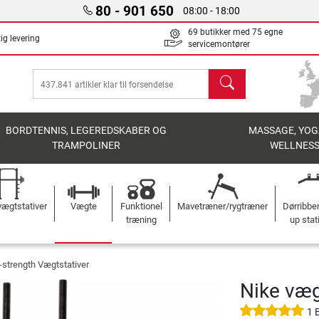
80 - 901 650
08:00 - 18:00
69 butikker med 75 egne
ig levering
servicemontører
søg
BORDTENNIS, LEGEREDSKABER OG
MASSAGE, YOG
TRAMPOLINER
WELLNES
ægtstativer
Vægte
Funktionel
Mavetræner/rygtræner
Dørribbe
træning
up stat
-strength Vægtstativer
Nike væg
1 