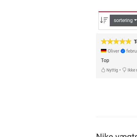
sortering
T
Oliver
febru
Top
•
Nyttig
Ikke 
Nike vægts