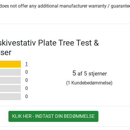
oes not offer any additional manufacturer warranty / guarante
kivestativ Plate Tree Test &
ser
1
0
5
af 5 stjerner
0
(1 Kundebedømmelse)
0
0
KLIK HER - INDTAST DIN BEDØMMELSE