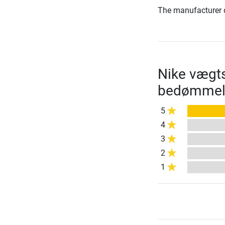
The manufacturer d
Nike vægts
bedømmel
5
4
3
2
1