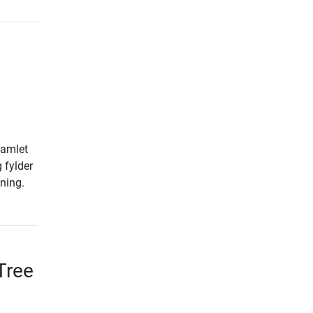
samlet
 fylder
ning.
Tree