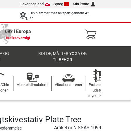
Leveringsland
Sprog
Min konto
Din hjemmefitnessekspert gennem 42
år
69x i Europa
Butiksoversigt
A OG
BOLDE, MÅTTER YOGA OG
S
TILBEHØR
r/Chin-
Muskelstimulatorer
Vibrationstræner
Professionelt
ioner
udstyr til
styrketræning
tskivestativ Plate Tree
Artikel.nr
N-SSAS-1099
Bedømmelse