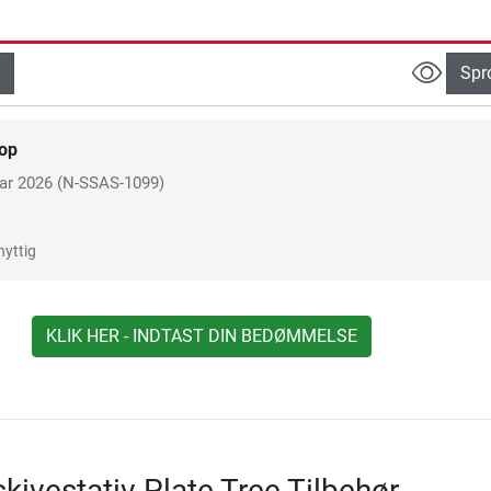
Spr
op
ar 2026
(N-SSAS-1099)
nyttig
KLIK HER - INDTAST DIN BEDØMMELSE
kivestativ Plate Tree Tilbehør