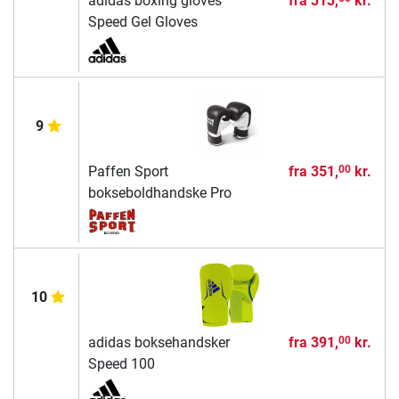
adidas boxing gloves
fra
313,
kr.
Speed Gel Gloves
9
Paffen Sport
fra
351,
kr.
00
bokseboldhandske Pro
10
adidas boksehandsker
fra
391,
kr.
00
Speed 100