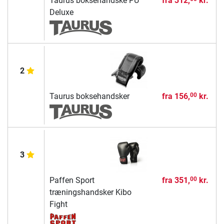
Taurus boksehandske PU
fra
312,
kr.
Deluxe
2
Taurus boksehandsker
fra
156,
kr.
00
3
Paffen Sport
fra
351,
kr.
00
træningshandsker Kibo
Fight