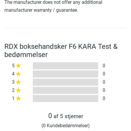
The manufacturer does not offer any additional
manufacturer warranty / guarantee.
RDX boksehandsker F6 KARA Test &
bedømmelser
5
0
4
0
3
0
2
0
1
0
0
af 5 stjerner
(0 Kundebedømmelser)