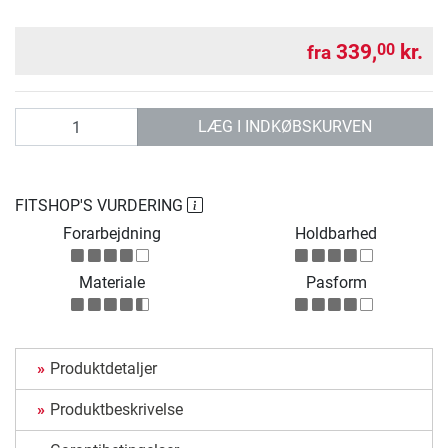
339,
kr.
00
fra
antal
LÆG I INDKØBSKURVEN
FITSHOP'S VURDERING
Forarbejdning
Holdbarhed
Materiale
Pasform
Produktdetaljer
Produktbeskrivelse