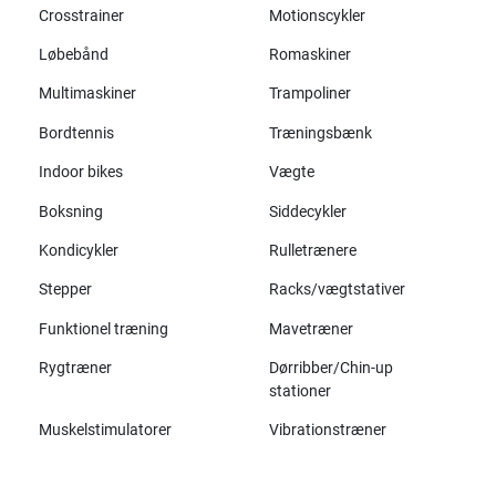
Crosstrainer
Motionscykler
Løbebånd
Romaskiner
Multimaskiner
Trampoliner
Bordtennis
Træningsbænk
Indoor bikes
Vægte
Boksning
Siddecykler
Kondicykler
Rulletrænere
Stepper
Racks/vægtstativer
Funktionel træning
Mavetræner
Rygtræner
Dørribber/Chin-up
stationer
Muskelstimulatorer
Vibrationstræner
Alle mærker