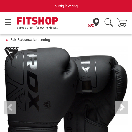
hurtig levering
69x
Rdx Boksesækstræning
Previous
Next