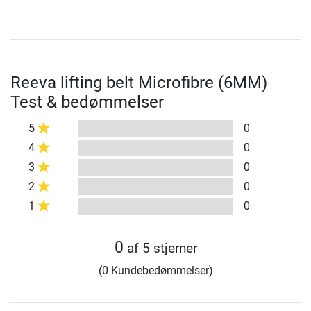
Reeva lifting belt Microfibre (6MM)
Test & bedømmelser
5
0
4
0
3
0
2
0
1
0
0
af 5 stjerner
(0 Kundebedømmelser)