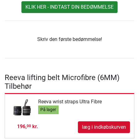
KLIK HER - INDTAST DIN BEDØMMELSE
Skriv den første bedømmelse!
Reeva lifting belt Microfibre (6MM)
Tilbehør
Reeva wrist straps Ultra Fibre
På lager
196,
kr.
00
læg i indkøbskurven