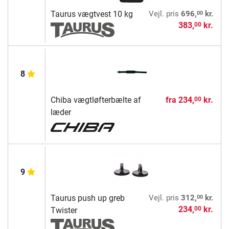
00
Taurus vægtvest 10 kg
Vejl. pris
696,
kr.
383,
kr.
00
8
Chiba vægtløfterbælte af
fra
234,
kr.
00
læder
9
00
Taurus push up greb
Vejl. pris
312,
kr.
234,
kr.
00
Twister