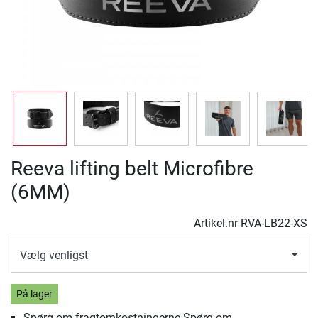
Reeva lifting belt Microfibre
(6MM)
Artikel.nr
RVA-LB22-XS
Vælg venligst
På lager
Spørg om fragtomkostningerne Spørg om