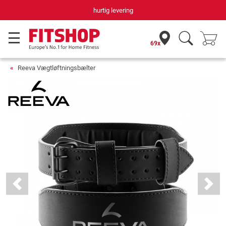
hurtig levering
69x
Reeva Vægtløftningsbælter
Previous
Next