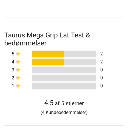
Taurus Mega Grip Lat Test &
bedømmelser
5
2
4
2
3
0
2
0
1
0
4.5
af 5 stjerner
(4 Kundebedømmelser)