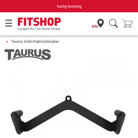
hurtig levering
69x
Taurus Greb/trækredskaber