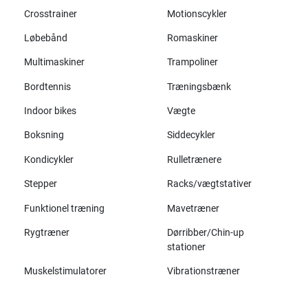
Crosstrainer
Motionscykler
Løbebånd
Romaskiner
Multimaskiner
Trampoliner
Bordtennis
Træningsbænk
Indoor bikes
Vægte
Boksning
Siddecykler
Kondicykler
Rulletrænere
Stepper
Racks/vægtstativer
Funktionel træning
Mavetræner
Rygtræner
Dørribber/Chin-up
stationer
Muskelstimulatorer
Vibrationstræner
Alle mærker