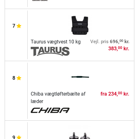
7
00
Taurus vægtvest 10 kg
Vejl. pris
696,
kr.
383,
kr.
00
8
Chiba vægtløfterbælte af
fra
234,
kr.
00
læder
9