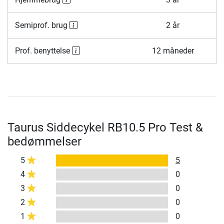
Semiprof. brug
2 år
Prof. benyttelse
12 måneder
Taurus Siddecykel RB10.5 Pro Test &
bedømmelser
5
5
4
0
3
0
2
0
1
0