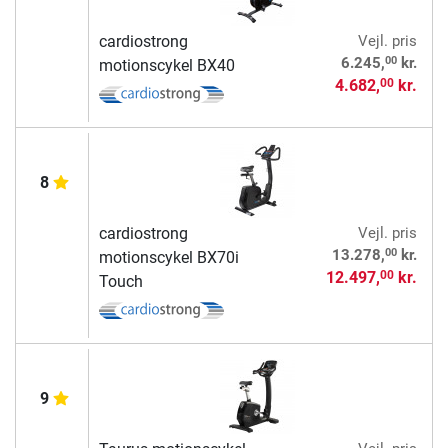
cardiostrong
Vejl. pris
00
6.245,
kr.
motionscykel BX40
4.682,
kr.
00
8
cardiostrong
Vejl. pris
00
13.278,
kr.
motionscykel BX70i
12.497,
kr.
00
Touch
9