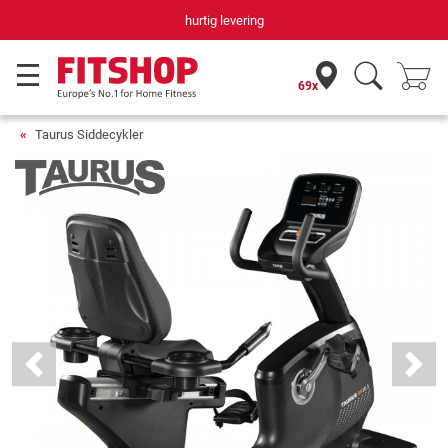
Din hjemmefitnessekspert gennem 42 år
69x
Taurus Siddecykler
Previous
Next