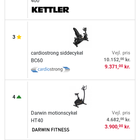
400
3
cardiostrong siddecykel
Vejl. pris
00
10.152,
kr.
BC60
9.371,
kr.
00
4
Darwin motionscykel
Vejl. pris
00
4.682,
kr.
HT40
3.900,
kr.
00