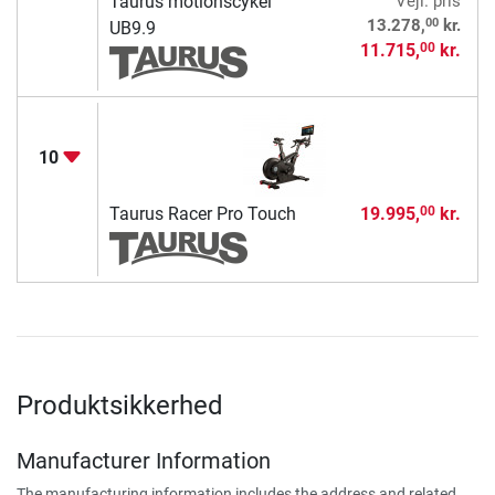
Taurus motionscykel
Vejl. pris
00
13.278,
kr.
UB9.9
11.715,
kr.
00
10
Taurus Racer Pro Touch
19.995,
kr.
00
Produktsikkerhed
Manufacturer Information
The manufacturing information includes the address and related