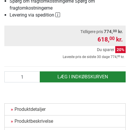
Spørg om fragtomkostningerne Spørg om
fragtomkostningerne
Levering via spedition
00
774,
kr.
Tidligere pris
618,
kr.
00
Du sparer
20%
00
Laveste pris de sidste 30 dage
774,
kr.
antal
LÆG I INDKØBSKURVEN
Produktdetaljer
Produktbeskrivelse