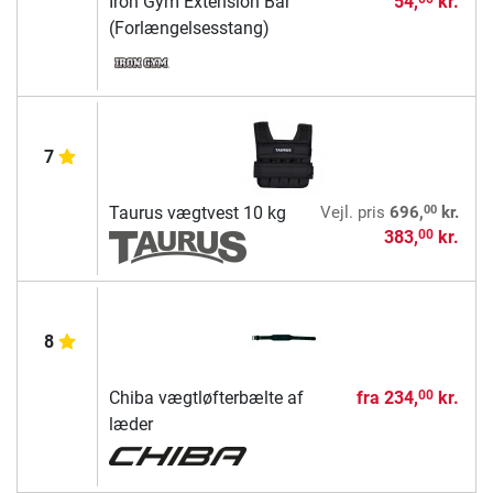
Iron Gym Extension Bar
54,
kr.
(Forlængelsesstang)
7
00
Taurus vægtvest 10 kg
Vejl. pris
696,
kr.
383,
kr.
00
8
Chiba vægtløfterbælte af
fra
234,
kr.
00
læder