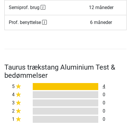
Semiprof. brug
12 måneder
Prof. benyttelse
6 måneder
Taurus trækstang Aluminium Test &
bedømmelser
5
4
4
0
3
0
2
0
1
0