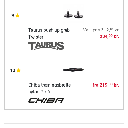
9
00
Taurus push up greb
Vejl. pris
312,
kr.
234,
kr.
00
Twister
10
Chiba træningsbælte,
fra
219,
kr.
00
nylon Profi