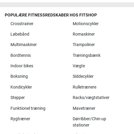
POPULÆRE FITNESSREDSKABER HOS FITSHOP
Crosstrainer
Motionscykler
Løbebånd
Romaskiner
Multimaskiner
Trampoliner
Bordtennis
Træningsbænk
Indoor bikes
Vægte
Boksning
Siddecykler
Kondicykler
Rulletrænere
Stepper
Racks/vægtstativer
Funktionel træning
Mavetræner
Rygtræner
Dørribber/Chin-up
stationer