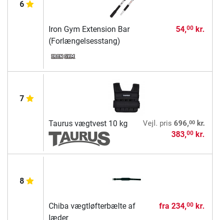
6
Iron Gym Extension Bar
54,
kr.
00
(Forlængelsesstang)
7
00
Taurus vægtvest 10 kg
Vejl. pris
696,
kr.
383,
kr.
00
8
Chiba vægtløfterbælte af
fra
234,
kr.
00
læder