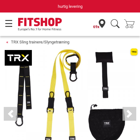
hurtig levering
69x
TRX Sling trainere/Slyngetræning
Previous
Next