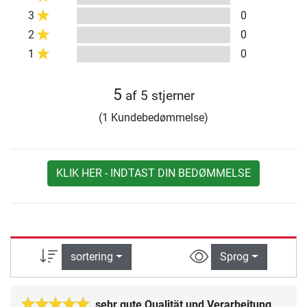
3
0
2
0
1
0
5
af 5 stjerner
(1 Kundebedømmelse)
KLIK HER - INDTAST DIN BEDØMMELSE
sortering
Sprog
sehr gute Qualität und Verarbeitung