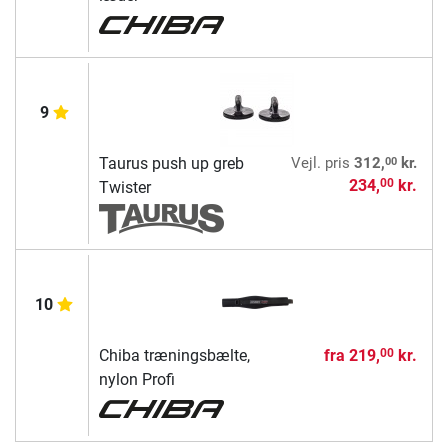
9
00
Taurus push up greb
Vejl. pris
312,
kr.
234,
kr.
00
Twister
10
Chiba træningsbælte,
fra
219,
kr.
00
nylon Profi